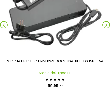


STACJA HP USB-C UNIVERSAL DOCK HSA-B005DS 1MK33AA
Stacje dokujące HP





99,99 zł