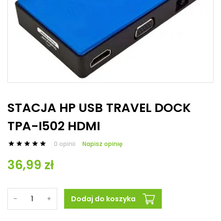
STACJA HP USB TRAVEL DOCK
TPA-I502 HDMI
0 opinii
Napisz opinię





36,99 zł
-
+
Dodaj do koszyka