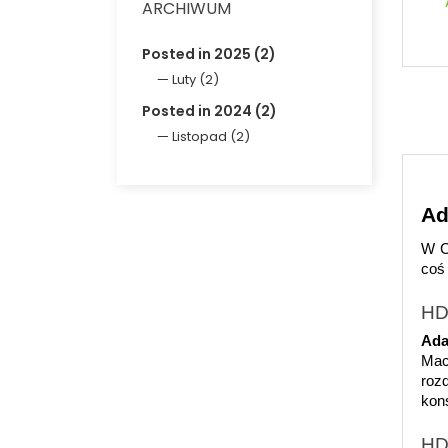
ARCHIWUM
Posted in 2025 (2)
Luty (2)
Posted in 2024 (2)
Listopad (2)
Ad
W C
coś
HD
Ada
Mac
roz
kons
HD