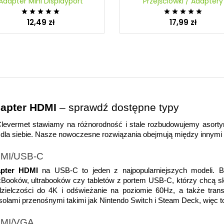
Adapter Mini Displayport
Przejściówki / Adaptery










12,49 zł
17,99 zł
apter HDMI
 – sprawdź dostępne typy
levermet stawiamy na różnorodność i stale rozbudowujemy asortym
 dla siebie. Nasze nowoczesne rozwiązania obejmują między innymi 
MI/USB-C
pter HDMI
 na USB-C to jeden z najpopularniejszych modeli. B
Booków, ultrabooków czy tabletów z portem USB-C, którzy chcą s
dzielczości do 4K i odświeżanie na poziomie 60Hz, a także tran
olami przenośnymi takimi jak Nintendo Switch i Steam Deck, więc t
MI/VGA