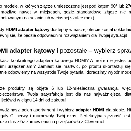
to modele, w których złącze umieszczone jest pod kątem 90° lub 27
 możliwe nawet w miejscach, gdzie standardowe złącze nie m
ntowanym na ścianie lub w ciasnej szafce rack). 
dy 
HDMI adapter kątowy 
dostępny w naszej ofercie został dokładni
ewnij się, że będzie odpowiednim rozwiązaniem dla Twojej sytuacji!
MI adapter kątowy
 i pozostałe – wybierz spr
kasz konkretnego adaptera kątowego HDMI? A może nie jesteś pew
imi urządzeniami? Zamiast się martwić, po prostu skontaktuj si
tnie odpowiemy na wszystkie Twoje pytania i doradzimy wybór model
ze produkty są objęte 6 lub 12-miesięczną 
gwarancją, wi
pieczeństwa. Twoja satysfakcja jest dla nas najważniejsza, d
jściówki w ciągu 14 dni od zakupu!
awdź nasz pełen asortyment i wybierz 
adapter HDMI
 dla siebie. N
rgały Ci nerwy i marnowały Twój czas. Perfekcyjna łączność jest ł
cze dziś złóż zamówienie na przejściówki z Clevermet!