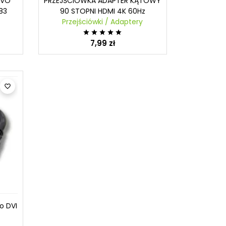
OVO
PRZEJŚCIÓWKA ADAPTER KĄTOWY
Rozdzielacz USB HUB
83
90 STOPNI HDMI 4K 60Hz
Przejściówka do zasilacza
Przejściówki / Adaptery





7,99 zł

o DVI