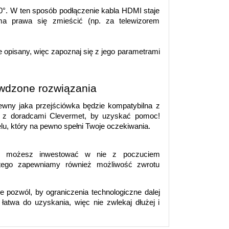
0°. W ten sposób podłączenie kabla HDMI staje 
a prawa się zmieścić (np. za telewizorem 
e opisany, więc zapoznaj się z jego parametrami 
awdzone rozwiązania
ny jaka przejściówka będzie kompatybilna z 
ę z doradcami Clevermet, by uzyskać pomoc! 
u, który na pewno spełni Twoje oczekiwania.
ęc możesz inwestować w nie z poczuciem 
latego zapewniamy również możliwość zwrotu 
ie pozwól, by ograniczenia technologiczne dalej 
atwa do uzyskania, więc nie zwlekaj dłużej i 