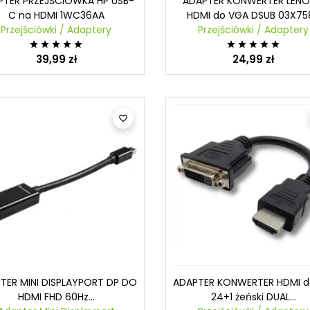
PTER PRZEJŚCIÓWKA HP USB-
ADAPTER KONWERTER LEN
C na HDMI 1WC36AA
HDMI do VGA DSUB 03X75
Przejściówki / Adaptery
Przejściówki / Adaptery










39,99 zł
24,99 zł

TER MINI DISPLAYPORT DP DO
ADAPTER KONWERTER HDMI d
HDMI FHD 60Hz...
24+1 żeński DUAL...