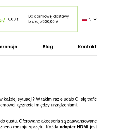
Do darmowej dostawy
0,00 zł
PL
brakuje 500,00 zł
erencje
Blog
Kontakt
o
ażdej sytuacji? W takim razie udało Ci się trafić 
oft
lemowej łączności między urządzeniami. 
onic
s
 do gustu. Oferowane akcesoria są zaawansowane 
żnego rodzaju sprzętu. Każdy 
adapter HDMI 
jest 