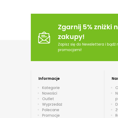
Zgarnij 5% zniżki 
zakupy!
Zapisz się do Newslettera i bądź
promocjami!
Informacje
Nas
Kategorie
O
Nowości
N
Outlet
p
Wyprzedaż
D
Polecane
Z
Promocje
R