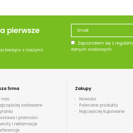
na pierwsze
Zapoznałem się z regulami
danych osobowych
 na bieżąco z naszymi
za firma
Zakupy
 nas
Nowości
ajczęściej zadawane
Polecane produkty
ytania
Najczęściej kupowane
ostawa i płatności
wroty i reklamacje
eferencje