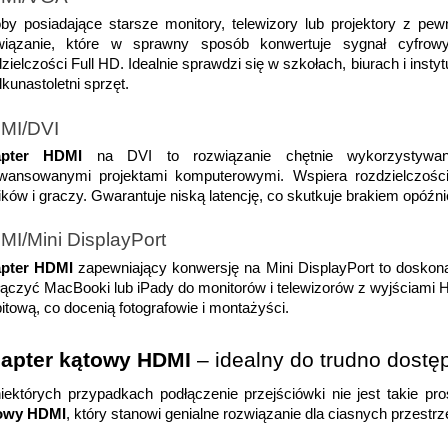
by posiadające starsze monitory, telewizory lub projektory z pe
wiązanie, które w sprawny sposób konwertuje sygnał cyfrow
zielczości Full HD. Idealnie sprawdzi się w szkołach, biurach i inst
lkunastoletni sprzęt.
MI/DVI
pter HDMI
 na DVI to rozwiązanie chętnie wykorzystywane
wansowanymi projektami komputerowymi. Wspiera rozdzielczości 
ików i graczy. Gwarantuje niską latencję, co skutkuje brakiem opóźn
MI/Mini DisplayPort
pter HDMI
 zapewniający konwersję na Mini DisplayPort to doskon
ączyć MacBooki lub iPady do monitorów i telewizorów z wyjściami H
itową, co docenią fotografowie i montażyści.
apter kątowy HDMI
 – idealny do trudno dostę
iektórych przypadkach podłączenie przejściówki nie jest takie pr
owy HDMI
, który stanowi genialne rozwiązanie dla ciasnych przestrze