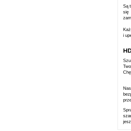
Są 
się
zamo
Każ
i up
HD
Szu
Two
Chę
Nas
bez
prze
Spr
sza
jesz