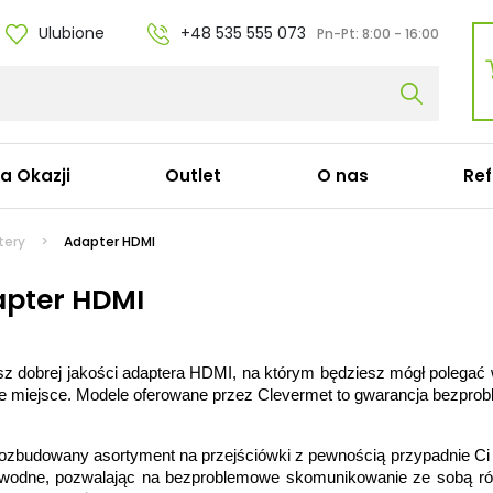
Ulubione
+48 535 555 073
Pn-Pt:
8:00 - 16:00
fa Okazji
Outlet
O nas
Ref
ble zasilające
Stacje dokujące
tery
Adapter HDMI
bel koniczynka C5
Stacje dokujące Dell
pter HDMI
bel ósemka C7
Stacje dokujące HP
bel zasilający Apple
Stacje dokujące Lenov
bel zasilający do komputera C13
Stacje dokujące Acer
z dobrej jakości adaptera HDMI, na którym będziesz mógł polegać w k
bel serwerowy C19
Stacje dokujące Micros
e miejsce. Modele oferowane przez Clevermet to gwarancja bezprob
zedłużki
Stacje dokujące Panas
bel konsolowy Cisco (C15)
Stacje dokujące Targu
Stacje dokujące Fujitsu
ozbudowany asortyment na przejściówki z pewnością przypadnie Ci
Stacje dokujące Apple
awodne, pozwalając na bezproblemowe skomunikowanie ze sobą ró