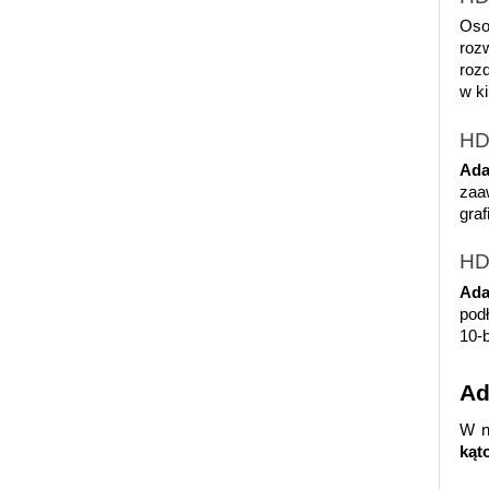
Oso
roz
rozd
w ki
HD
Ada
zaa
graf
HD
Ada
podł
10-b
Ad
W n
kąt