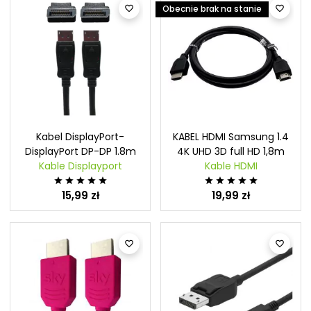
Obecnie brak na stanie


Kabel DisplayPort-
KABEL HDMI Samsung 1.4
DisplayPort DP-DP 1.8m
4K UHD 3D full HD 1,8m
Kable Displayport
Kable HDMI










15,99 zł
19,99 zł

