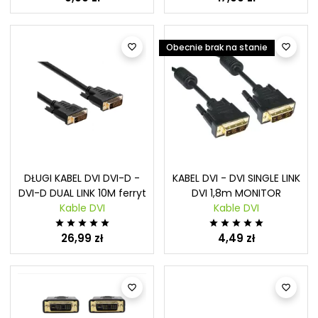
Obecnie brak na stanie


DŁUGI KABEL DVI DVI-D -
KABEL DVI - DVI SINGLE LINK
DVI-D DUAL LINK 10M ferryt
DVI 1,8m MONITOR
Kable DVI
Kable DVI










26,99 zł
4,49 zł

