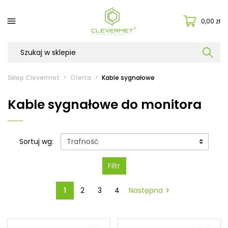

0,00 zł
Sklep Clevermet
Oferta
Kable sygnałowe
Kable sygnałowe do monitora
Sortuj wg:
Filtr
1
2
3
4
Następna
