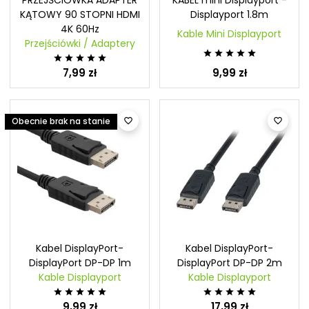
KĄTOWY 90 STOPNI HDMI
Displayport 1.8m
4K 60Hz
Kable Mini Displayport
Przejściówki / Adaptery










7,99 zł
9,99 zł
Obecnie brak na stanie


Kabel DisplayPort-
Kabel DisplayPort-
DisplayPort DP-DP 1m
DisplayPort DP-DP 2m
Kable Displayport
Kable Displayport










9,99 zł
17,99 zł