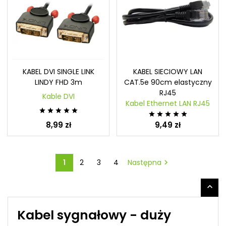
KABEL DVI SINGLE LINK
KABEL SIECIOWY LAN
LINDY FHD 3m
CAT.5e 90cm elastyczny
RJ45
Kable DVI
Kabel Ethernet LAN RJ45










8,99 zł
9,49 zł
1
2
3
4
Następna


Kabel sygnałowy - duży