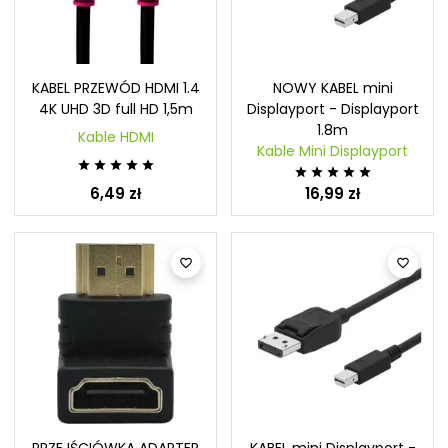
KABEL PRZEWÓD HDMI 1.4
NOWY KABEL mini
4K UHD 3D full HD 1,5m
Displayport - Displayport
1.8m
Kable HDMI
Kable Mini Displayport










6,49 zł
16,99 zł


PRZEJŚCIÓWKA ADAPTER
KABEL mini Displayport -