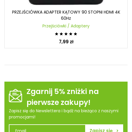
PRZEJŚCIÓWKA ADAPTER KĄTOWY 90 STOPNI HDMI 4K
60Hz
Przejściówki / Adaptery





7,99 zł
Zgarnij 5% zniżki na
pierwsze zakupy!
Zapisz się do Newslettera i bądź na bieżąco z naszymi
promocjami!