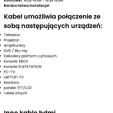
Końcówki:
wtyk HDMI - wtyk HDMI
Bardzo łatwa instalacja!
Kabel umożliwia połączenie ze
sobą następujących urządzeń:
Telewizor
Projektor
Amplitunery
DVD / Blu-ray
Dekodery platform cyfrowych
Konsole XBOX
Konsole PLAYSTATION
PC-TV
LAPTOP-TV
Monitory
panele TFT/LCD
i wiele innych.
Inne
kable hdmi