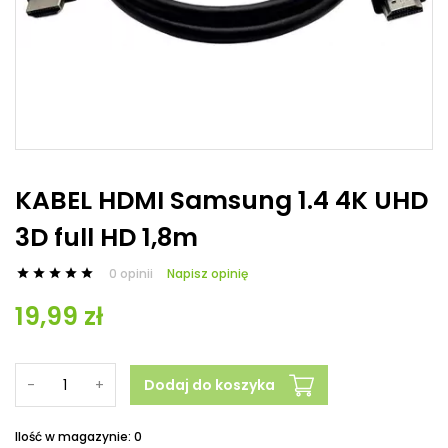
KABEL HDMI Samsung 1.4 4K UHD
3D full HD 1,8m
0 opinii
Napisz opinię





19,99 zł
-
+
Dodaj do koszyka
Ilość w magazynie: 0