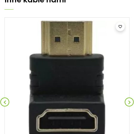


