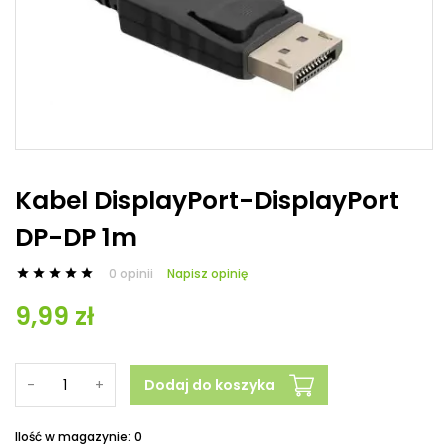
Kabel DisplayPort-DisplayPort
DP-DP 1m
0 opinii
Napisz opinię





9,99 zł
-
+
Dodaj do koszyka
Ilość w magazynie: 0