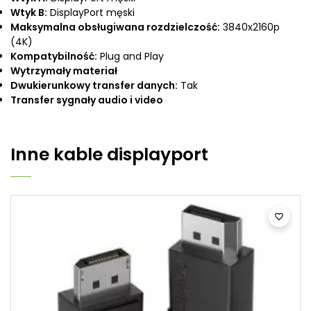
Wtyk B:
DisplayPort męski
Maksymalna obsługiwana rozdzielczość:
3840x2160p
(4K)
Kompatybilność:
Plug and Play
Wytrzymały materiał
Dwukierunkowy transfer danych:
Tak
Transfer sygnały audio i video
Inne
kable displayport
