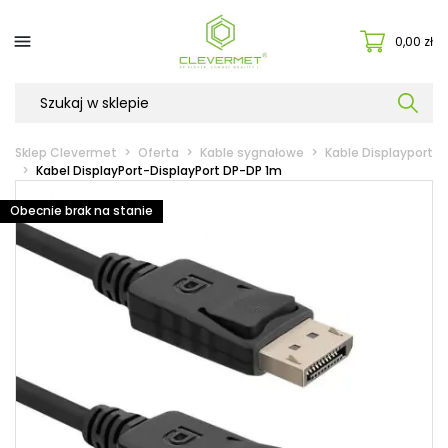

0,00 zł
Sklep Clevermet
Oferta
Kable sygnałowe
Kable Displayport
Kabel DisplayPort-DisplayPort DP-DP 1m
Obecnie brak na stanie