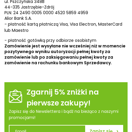
ul. Pszczyńska 348B
44-335 Jastrzębie-Zdrój
PLN: 24 2490 0005 0000 4520 5859 4959
Alior Bank S.A.
- płatność kartą płatniczą Visa, Visa Electron, MasterCard
lub Maestro
- płatność gotówką przy odbiorze osobistym
Zamówienie jest wysyłane nie wcześniej niż w momencie
pozytywnego wyniku autoryzacji pełnej kwoty za
zamówienie lub po zaksięgowaniu pełnej kwoty za
zamówienie na rachunku bankowym Sprzedawcy.
Zgarnij 5% zniżki na
pierwsze zakupy!
Zapisz się do Newslettera i bądź na bieżąco z naszymi
promocjami!