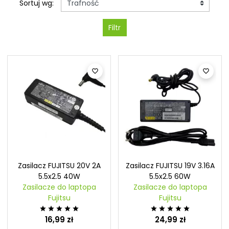
Sortuj wg:
Filtr


Zasilacz FUJITSU 20V 2A
Zasilacz FUJITSU 19V 3.16A
5.5x2.5 40W
5.5x2.5 60W
Zasilacze do laptopa
Zasilacze do laptopa
Fujitsu
Fujitsu










16,99 zł
24,99 zł