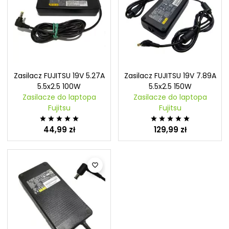
Zasilacz FUJITSU 19V 5.27A
Zasilacz FUJITSU 19V 7.89A
5.5x2.5 100W
5.5x2.5 150W
Zasilacze do laptopa
Zasilacze do laptopa
Fujitsu
Fujitsu










44,99 zł
129,99 zł
