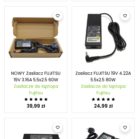


NOWY Zasilacz FUJITSU
Zasilacz FUJITSU 19V 4.22A
19V 3.16A 5.5x2.5 60W
5.5x2.5 80W
Zasilacze do laptopa
Zasilacze do laptopa
Fujitsu
Fujitsu










39,99 zł
24,99 zł

