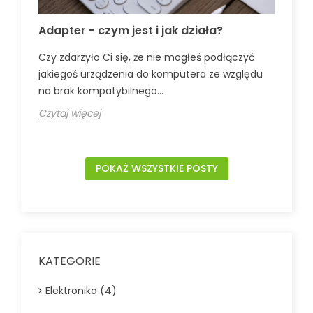
Adapter - czym jest i jak działa?
Co
-
Czy zdarzyło Ci się, że nie mogłeś podłączyć
Czy
jakiegoś urządzenia do komputera ze względu
por
na brak kompatybilnego...
pro
Czytaj więcej
Czy
POKAŻ WSZYSTKIE POSTY
KATEGORIE
Elektronika (4)