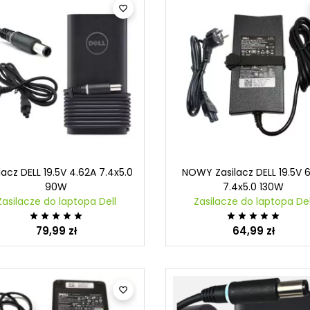

lacz DELL 19.5V 4.62A 7.4x5.0
NOWY Zasilacz DELL 19.5V 
90W
7.4x5.0 130W
Zasilacze do laptopa Dell
Zasilacze do laptopa Del










79,99 zł
64,99 zł
