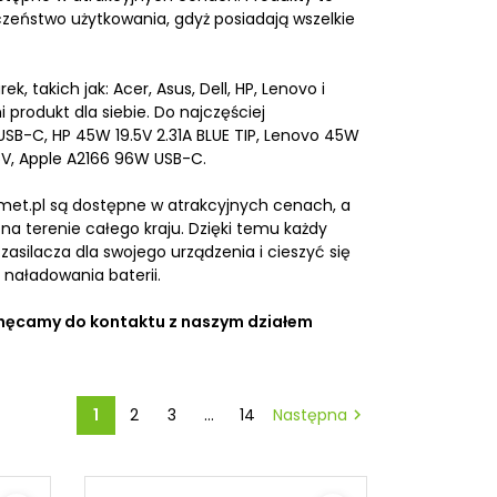
czeństwo użytkowania, gdyż posiadają wszelkie
 takich jak: Acer, Asus, Dell, HP, Lenovo i
 produkt dla siebie. Do najczęściej
SB-C, HP 45W 19.5V 2.31A BLUE TIP, Lenovo 45W
5V, Apple A2166 96W USB-C.
ermet.pl są dostępne w atrakcyjnych cenach, a
a terenie całego kraju. Dzięki temu każdy
Przejściówki / Adaptery
silacza dla swojego urządzenia i cieszyć się
naładowania baterii.
Adapter USB-C
Adapter Displayport
chęcamy do kontaktu z naszym działem
Adapter VGA
Adapter DVI
Adapter DMS-59
Adapter HDMI
1
2
3
…
14
Następna

Adapter Mini Displayport
Adapter Apple
Karta sieciowa