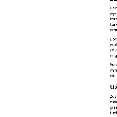
Dec
wym
kor
kor
graf
Dod
wie
uni
nag
Pon
mni
nie
Uż
Zas
mar
prz
fun