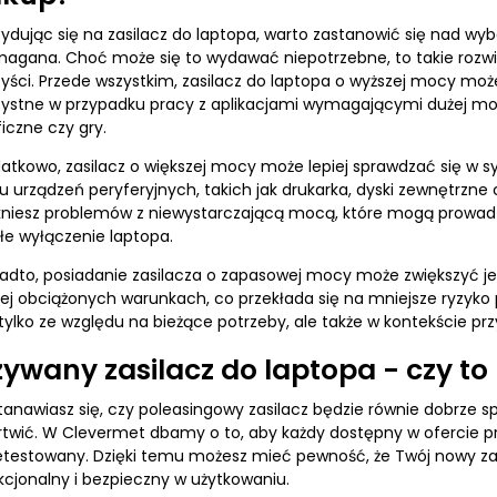
ydując się na zasilacz do laptopa, warto zastanowić się nad w
agana. Choć może się to wydawać niepotrzebne, to takie rozw
zyści. Przede wszystkim, zasilacz do laptopa o wyższej mocy może 
zystne w przypadku pracy z aplikacjami wymagającymi dużej moc
iczne czy gry.
atkowo, zasilacz o większej mocy może lepiej sprawdzać się w sy
lu urządzeń peryferyjnych, takich jak drukarka, dyski zewnętrzn
kniesz problemów z niewystarczającą mocą, które mogą prowadzi
łe wyłączenie laptopa.
adto, posiadanie zasilacza o zapasowej mocy może zwiększyć je
ej obciążonych warunkach, co przekłada się na mniejsze ryzyko 
 tylko ze względu na bieżące potrzeby, ale także w kontekście pr
ywany zasilacz do laptopa - czy to
tanawiasz się, czy poleasingowy zasilacz będzie równie dobrze sp
twić. W Clevermet dbamy o to, aby każdy dostępny w ofercie pr
etestowany. Dzięki temu możesz mieć pewność, że Twój nowy zas
kcjonalny i bezpieczny w użytkowaniu.