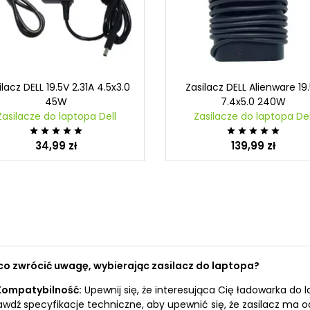
ilacz DELL 19.5V 2.31A 4.5x3.0
Zasilacz DELL Alienware 19
45W
7.4x5.0 240W
Zasilacze do laptopa Dell
Zasilacze do laptopa Del










34,99 zł
139,99 zł
co zwrócić uwagę, wybierając zasilacz do laptopa?
Kompatybilność:
Upewnij się, że interesująca Cię ładowarka do
awdź specyfikacje techniczne, aby upewnić się, że zasilacz ma o