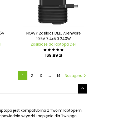
.5V
NOWY Zasilacz DELL Alienware
19.5V 7.4x5.0 240W
l
Zasilacze do laptopa Dell





169,99 zł
1
2
3
…
14
Następna


 laptopa jest kompatybilna z Twoim laptopem.
dpowiednie wtyczki i napięcie dla Twojego