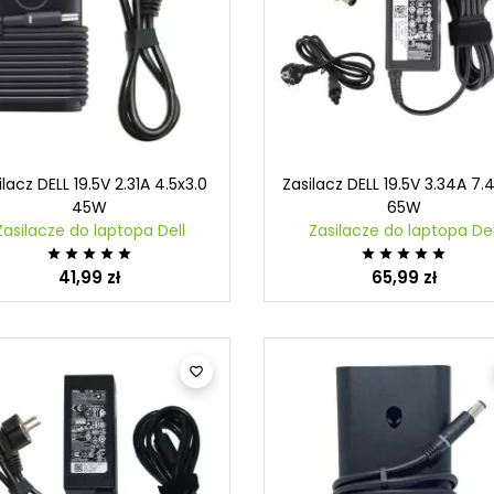
ilacz DELL 19.5V 2.31A 4.5x3.0
Zasilacz DELL 19.5V 3.34A 7.
45W
65W
Zasilacze do laptopa Dell
Zasilacze do laptopa Del










41,99 zł
65,99 zł
