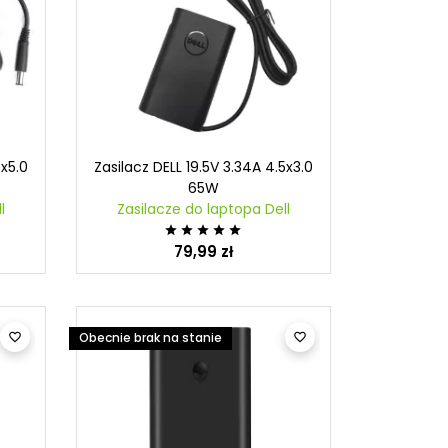
4x5.0
Zasilacz DELL 19.5V 3.34A 4.5x3.0
65W
l
Zasilacze do laptopa Dell





79,99 zł
Obecnie brak na stanie

