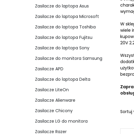
Zasilacze do laptopa Sony
charak
Zasilacze do laptopa Asus
Zasilacze do monitora Samsung
wymag
Zasilacze APD
Zasilacze do laptopa Microsoft
Zasilacze do laptopa Delta
W skle
Zasilacze LiteOn
Zasilacze do laptopa Toshiba
wiele 
Zasilacze Alienware
kupowa
Zasilacze do laptopa Fujitsu
Zasilacze Chicony
20V 2.
Zasilacze LG do monitora
Zasilacze do laptopa Sony
Zasilacze Razer
Wszyst
Zasilacze do monitora Samsung
dodatk
Akcesoria / Peryferia
Zasi
użytko
Zasilacze APD
bezpro
Myszki do laptopa
Zasil
Zasilacze do laptopa Delta
Klawiatury do laptopa
Zasil
Zapra
Zasilacze LiteOn
Słuchawki
obsług
Ładowarki USB
Zasilacze Alienware
Torby na laptopa
Zasilacze Chicony
Sortuj
Zasilacze LG do monitora
Zasilacze Razer