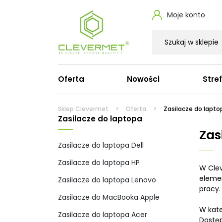
Moje konto
Oferta
Nowości
Stre
Zasilacze do laptopa
Ka
Sklep Clevermet
Oferta
Zasilacze do lapto
Zasilacze do laptopa
Zasilacze do laptopa Dell
Ka
Zas
Zasilacze do laptopa HP
Ka
Zasilacze do laptopa Dell
Zasilacze do laptopa Lenovo
Ka
Zasilacze do MacBooka Apple
Ka
Zasilacze do laptopa HP
W Clev
Zasilacze do laptopa Acer
Ka
elemen
Zasilacze do laptopa Lenovo
Zasilacze do laptopa Asus
Pr
pracy.
Zasilacze do laptopa Microsoft
Ka
Zasilacze do MacBooka Apple
Zasilacze do laptopa Toshiba
W kate
Zasilacze do laptopa Fujitsu
Zasilacze do laptopa Acer
Dostęp