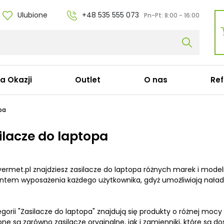
Ulubione
+48 535 555 073
Pn-Pt:
8:00 - 16:00
fa Okazji
Outlet
O nas
Ref
ble zasilające
Stacje dokujące
pa
bel koniczynka C5
Stacje dokujące Dell
ilacze do laptopa
bel ósemka C7
Stacje dokujące HP
bel zasilający Apple
Stacje dokujące Lenov
bel zasilający do komputera C13
Stacje dokujące Acer
ermet.pl znajdziesz zasilacze do laptopa różnych marek i model
bel serwerowy C19
Stacje dokujące Micros
tem wyposażenia każdego użytkownika, gdyż umożliwiają naładow
zedłużki
Stacje dokujące Panas
bel konsolowy Cisco (C15)
Stacje dokujące Targu
Stacje dokujące Fujitsu
gorii "Zasilacze do laptopa" znajdują się produkty o różnej mo
Stacje dokujące Apple
ne są zarówno zasilacze oryginalne, jak i zamienniki, które są 