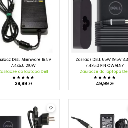
Co to stacja dokująca?
Wyjaśniamy!
Mobilność zyskuje coraz
st hub USB?
Jak d
do ko
większe znaczenie w wielu
ło Ci się, że
podp
branżach. Z tego powodu
Ci wolnych portów
wiele osób decyduje się na
Zależy
opie lub
stałe...
kompute
ze? To problem
silacz DELL Alienware 19.5V
Zasilacz DELL 65W 19,5V 3,
Czytaj więcej
wydajn
tykany w...
7.4x5.0 210W
7,4x5,0 PIN OWALNY
osiągn
Zasilacze do laptopa Dell
Zasilacze do laptopa Del
cej
jest...










39,99 zł
49,99 zł
Czytaj 
