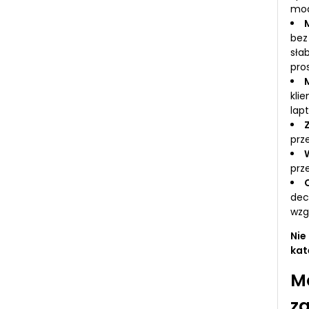
mod
bez
sła
pro
kli
lap
prz
prz
dec
wzg
Nie
kat
Mo
z