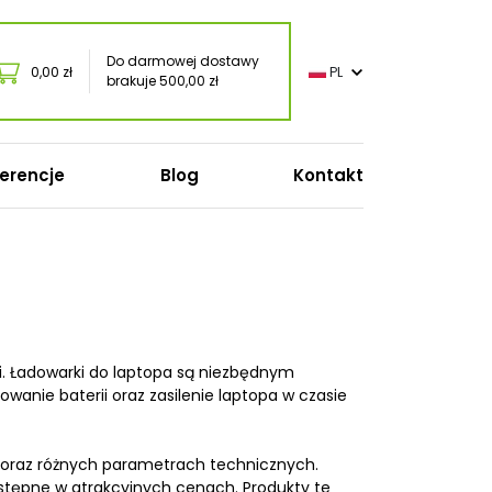
Do darmowej dostawy
0,00 zł
PL
brakuje 500,00 zł
erencje
Blog
Kontakt
o
i. Ładowarki do laptopa są niezbędnym
oft
anie baterii oraz zasilenie laptopa w czasie
onic
s
cy oraz różnych parametrach technicznych.
dostępne w atrakcyjnych cenach. Produkty te