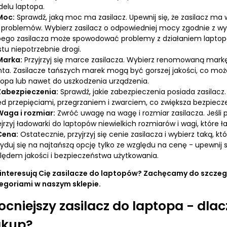
elu laptopa.
Moc:
Sprawdź, jaką moc ma zasilacz. Upewnij się, że zasilacz ma
 problemów. Wybierz zasilacz o odpowiedniej mocy zgodnie z 
bego zasilacza może spowodować problemy z działaniem laptop
stu niepotrzebnie drogi.
Marka:
Przyjrzyj się marce zasilacza. Wybierz renomowaną markę,
enta. Zasilacze tańszych marek mogą być gorszej jakości, co m
topa lub nawet do uszkodzenia urządzenia.
Zabezpieczenia:
Sprawdź, jakie zabezpieczenia posiada zasilacz
ed przepięciami, przegrzaniem i zwarciem, co zwiększa bezpiecz
Waga i rozmiar:
Zwróć uwagę na wagę i rozmiar zasilacza. Jeśli p
ejrzyj ładowarki do laptopów niewielkich rozmiarów i wagi, które 
Cena:
Ostatecznie, przyjrzyj się cenie zasilacza i wybierz taką, k
yduj się na najtańszą opcję tylko ze względu na cenę - upewnij
lędem jakości i bezpieczeństwa użytkowania.
 interesują Cię zasilacze do laptopów? Zachęcamy do szcze
egoriami w naszym sklepie.
cniejszy zasilacz do laptopa - dla
akup?