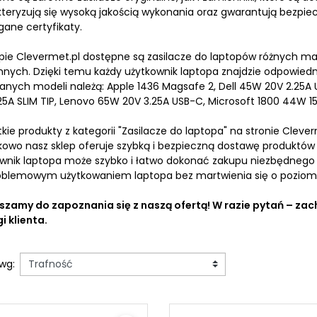
Pozostałe
teryzują się wysoką jakością wykonania oraz gwarantują bezpie
ane certyfikaty.
pie Clevermet.pl dostępne są zasilacze do laptopów różnych marek,
innych. Dzięki temu każdy użytkownik laptopa znajdzie odpowiedni
nych modeli należą: Apple 1436 Magsafe 2, Dell 45W 20V 2.25A U
25A SLIM TIP, Lenovo 65W 20V 3.25A USB-C, Microsoft 1800 44W 1
kie produkty z kategorii "Zasilacze do laptopa" na stronie Clev
owo nasz sklep oferuje szybką i bezpieczną dostawę produktów n
lacze stabilizowane
Kable sygnałowe
wnik laptopa może szybko i łatwo dokonać zakupu niezbędnego za
blemowym użytkowaniem laptopa bez martwienia się o poziom 
acze stabilizowane 12v
Kable HDMI
acze stabilizowane 24v
Kable Displayport
szamy do zapoznania się z naszą ofertą! W razie pytań – za
Kable DVI
i klienta.
Kable VGA
Kable Mini Displayport
Kabel USB-C USB-C 3A
 wg:
Kabel USB-C USB-C 5A
Kabel Thunderbolt
Kabel Ethernet LAN RJ45