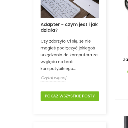
Adapter - czym jest i jak
Co to je
ać zasilacz
działa?
era -
Czy zdarzy
damy!
Czy zdarzyło Ci się, że nie
zabrakło 
tym, by Twój
mogłeś podłączyć jakiegoś
USB w lapt
łał stabilnie i
urządzenia do komputera ze
komputer
Za
uczem do
względu na brak
często spo
akiego efektu
kompatybilnego...
Czytaj wię
Czytaj więcej
POKAŻ WSZYSTKIE POSTY