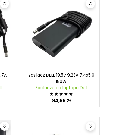
Rozdzielacz USB HUB


Przejściówka do zasilacza
6.7A
Zasilacz DELL 19.5V 9.23A 7.4x5.0
180W
l
Zasilacze do laptopa Dell





84,99 zł

