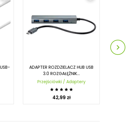

 USB-
ADAPTER ROZDZIELACZ HUB USB
Adapter 
3.0 ROZGAŁĘŹNIK...
Przejściówki / Adaptery
K





42,99 zł