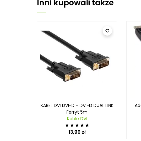
Inni kupowali także

KABEL DVI DVI-D - DVI-D DUAL LINK
Ad
Ferryt 5m
Kable DVI





13,99 zł