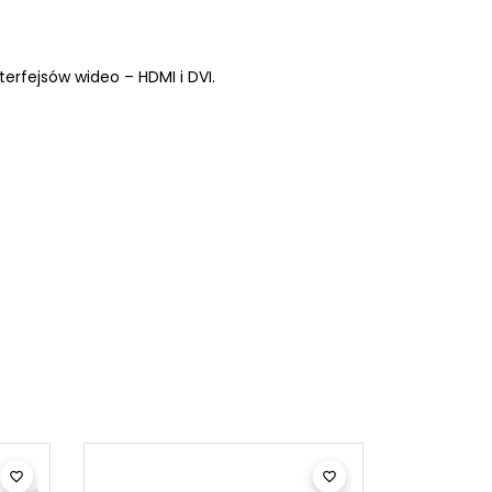
Rozdzielacz USB HUB
Przejściówka do zasilacza
rfejsów wideo – HDMI i DVI.

