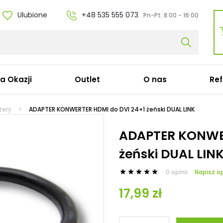
Ulubione
+48 535 555 073
Pn-Pt:
8:00 - 16:00
fa Okazji
Outlet
O nas
Ref
ble zasilające
Stacje dokujące
tery
ADAPTER KONWERTER HDMI do DVI 24+1 żeński DUAL LINK
bel koniczynka C5
Stacje dokujące Dell
ADAPTER KONWER
bel ósemka C7
Stacje dokujące HP
żeński DUAL LIN
bel zasilający Apple
Stacje dokujące Lenov
bel zasilający do komputera C13
Stacje dokujące Acer
bel serwerowy C19
Stacje dokujące Micros
0 opinii
Napisz op





zedłużki
Stacje dokujące Panas
17,99 zł
bel konsolowy Cisco (C15)
Stacje dokujące Targu
Stacje dokujące Fujitsu
Stacje dokujące Apple