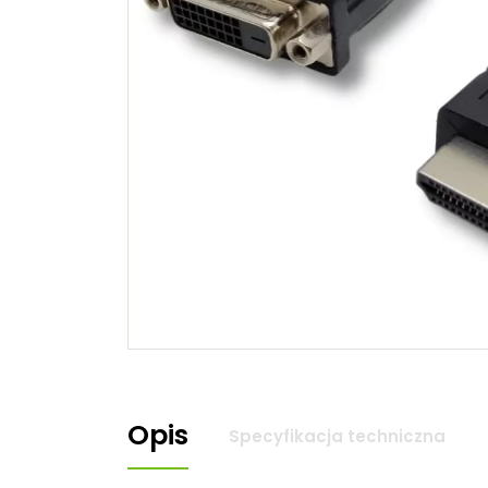
Zasilacze do laptopa Sony
Zasilacze do monitora Samsung
Zasilacze APD
Zasilacze do laptopa Delta
Zasilacze LiteOn
Zasilacze Alienware
Zasilacze Chicony
Zasilacze LG do monitora
Zasilacze Razer
Akcesoria / Peryferia
Zasi
Myszki do laptopa
Zasil
Klawiatury do laptopa
Zasil
Słuchawki
Ładowarki USB
Torby na laptopa
Opis
Specyfikacja techniczna