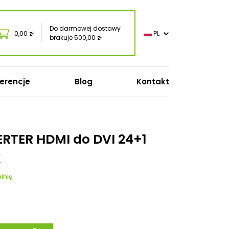
Do darmowej dostawy
0,00 zł
PL
brakuje 500,00 zł
erencje
Blog
Kontakt
TER HDMI do DVI 24+1
K
o
oft
inię
onic
s