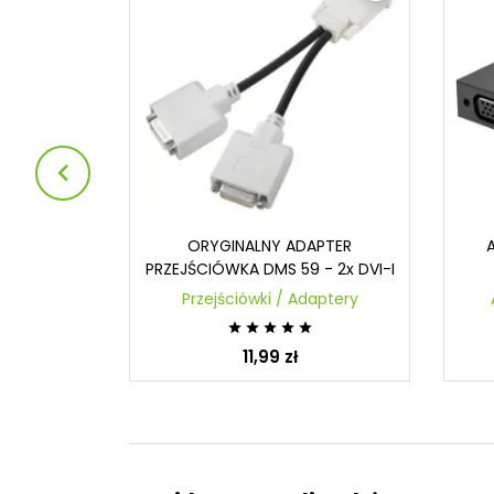

t do DVI-D
ORYGINALNY ADAPTER
MYD
PRZEJŚCIÓWKA DMS 59 - 2x DVI-I
aptery
Przejściówki / Adaptery





11,99 zł