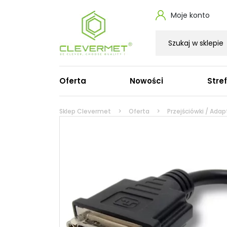
Moje konto
Oferta
Nowości
Stre
Zasilacze do laptopa
Ka
Sklep Clevermet
Oferta
Przejściówki / Adap
Zasilacze do laptopa Dell
Ka
Zasilacze do laptopa HP
Ka
Zasilacze do laptopa Lenovo
Ka
Zasilacze do MacBooka Apple
Ka
Zasilacze do laptopa Acer
Ka
Zasilacze do laptopa Asus
Pr
Zasilacze do laptopa Microsoft
Ka
Zasilacze do laptopa Toshiba
Zasilacze do laptopa Fujitsu