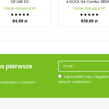
DP USB 3.0
4 DOCK G4 Combo 280W.
Stacje dokujące HP
Stacje dokujące HP










84,99 zł
839,99 zł
na pierwsze
Zapoznałem się z regulami
danych osobowych
 na bieżąco z naszymi