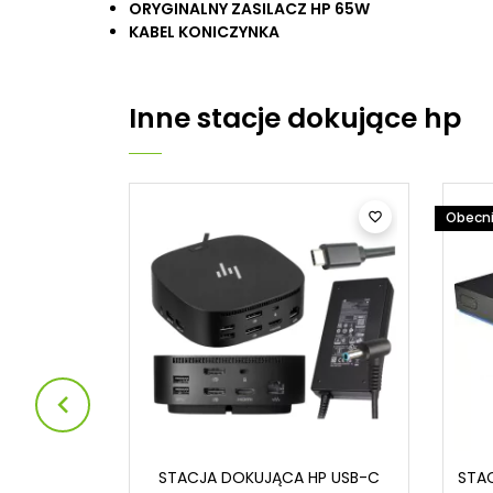
ORYGINALNY ZASILACZ HP 65W
KABEL KONICZYNKA
Inne
stacje dokujące hp
Obecni



P Elite
STACJA DOKUJĄCA HP USB-C
STA