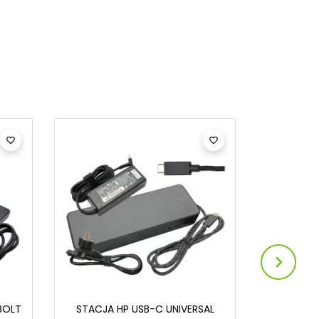



BOLT
STACJA HP USB-C UNIVERSAL
STACJA H