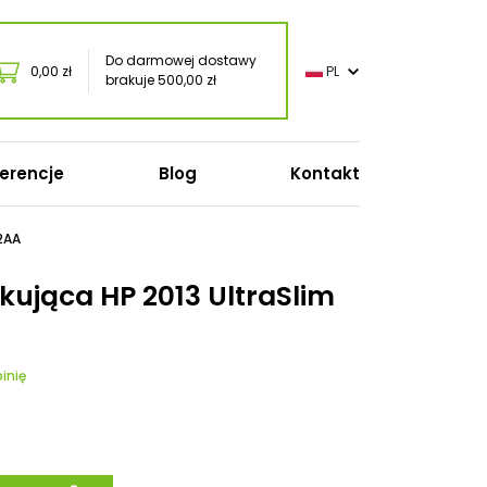
Do darmowej dostawy
0,00 zł
PL
brakuje 500,00 zł
erencje
Blog
Kontakt
2AA
ująca HP 2013 UltraSlim
o
oft
inię
onic
s