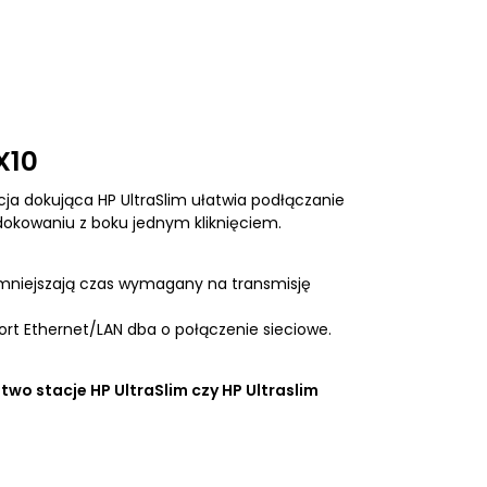
Rozdzielacz USB HUB
Przejściówka do zasilacza
X10
ja dokująca HP UltraSlim ułatwia podłączanie
 dokowaniu z boku jednym kliknięciem.
 zmniejszają czas wymagany na transmisję
ort Ethernet/LAN dba o połączenie sieciowe.
wo stacje HP UltraSlim czy HP Ultraslim