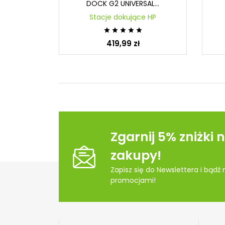
ck...
DOCK G2 UNIVERSAL...
e HP
Stacje dokujące HP





419,99 zł
Zgarnij 5% zniżki 
zakupy!
Zapisz się do Newslettera i bądź
promocjami!