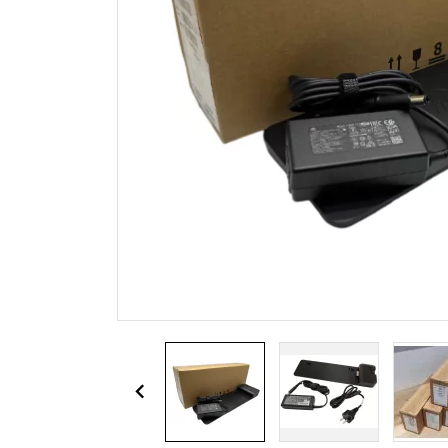
Zasilacze do laptopa Sony
Zasilacze do monitora Samsung
Zasilacze APD
Zasilacze do laptopa Delta
Zasilacze LiteOn
Zasilacze Alienware
Zasilacze Chicony
Zasilacze LG do monitora
Zasilacze Razer
Akcesoria / Peryferia
Zasi
Myszki do laptopa
Zasil
Klawiatury do laptopa
Zasil
Słuchawki
Ładowarki USB
Torby na laptopa
