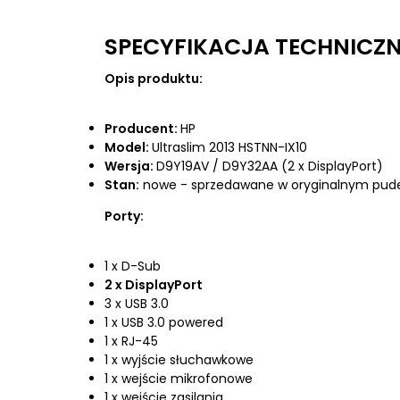
SPECYFIKACJA TECHNICZN
Opis produktu:
Producent:
HP
Model:
Ultraslim 2013 HSTNN-IX10
Wersja:
D9Y19AV / D9Y32AA (2 x DisplayPort)
Stan:
nowe - sprzedawane w oryginalnym pude
Porty:
1 x D-Sub
2 x DisplayPort
3 x USB 3.0
1 x USB 3.0 powered
1 x RJ-45
1 x wyjście słuchawkowe
1 x wejście mikrofonowe
1 x wejście zasilania