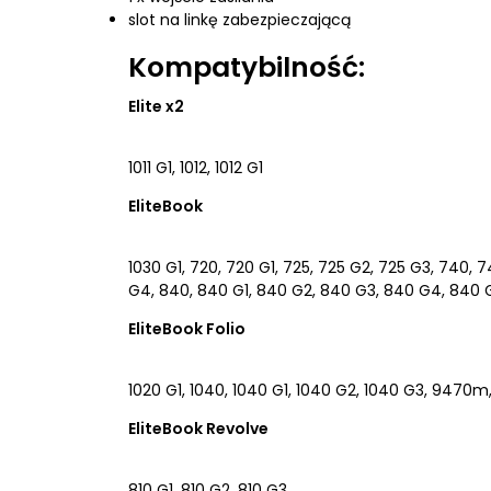
slot na linkę zabezpieczającą
Kompatybilność:
Elite x2
1011 G1, 1012, 1012 G1
EliteBook
1030 G1, 720, 720 G1, 725, 725 G2, 725 G3, 740, 
G4, 840, 840 G1, 840 G2, 840 G3, 840 G4, 840 G
EliteBook Folio
1020 G1, 1040, 1040 G1, 1040 G2, 1040 G3, 9470
EliteBook Revolve
810 G1, 810 G2, 810 G3