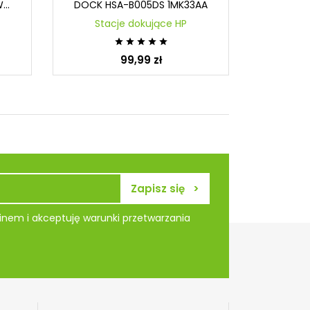
..
DOCK HSA-B005DS 1MK33AA
G2 23
Stacje dokujące HP
Sta





99,99 zł
nem i akceptuję warunki przetwarzania