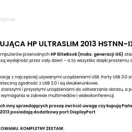
Opinie
JĄCA HP ULTRASLIM 2013 HSTNN-I
 komputerów przenośnych
HP EliteBook (maks. generacji G6)
stac
szą wydajność przez cały dzień – a to wszystko dzięki prostemu
kację z najczęściej używanymi urządzeniami USB. Porty USB 3.0
steczną zgodność z USB 2.0 i są dwukierunkowe.
 starszymi i przyszłymi urządzeniami do odtwarzania obrazu, a p
wymagania w zakresie multimediów i wideokonferencji.
h inny sprzedających proszę zwrócić uwagę czy kupują Państ
m 2013 posiadają dodatkowy port DisplayPort
OWANIU. KOMPLETNY ZESTAW.