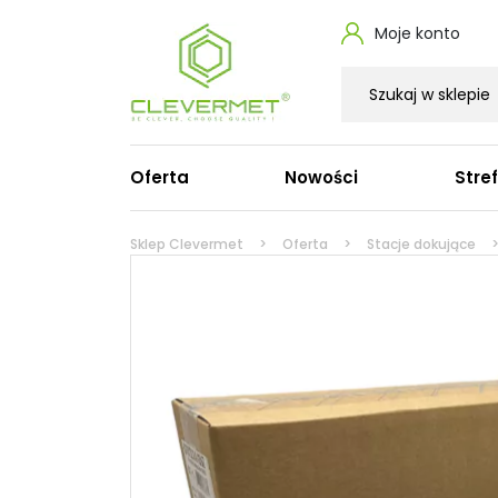
Moje konto
Oferta
Nowości
Stre
Zasilacze do laptopa
Ka
Sklep Clevermet
Oferta
Stacje dokujące
Zasilacze do laptopa Dell
Ka
Zasilacze do laptopa HP
Ka
Zasilacze do laptopa Lenovo
Ka
Zasilacze do MacBooka Apple
Ka
Zasilacze do laptopa Acer
Ka
Zasilacze do laptopa Asus
Pr
Zasilacze do laptopa Microsoft
Ka
Zasilacze do laptopa Toshiba
Zasilacze do laptopa Fujitsu