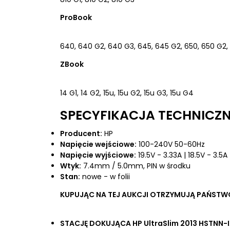
ProBook
640, 640 G2, 640 G3, 645, 645 G2, 650, 650 G2,
ZBook
14 G1, 14 G2, 15u, 15u G2, 15u G3, 15u G4
SPECYFIKACJA TECHNICZN
Producent:
HP
Napięcie wejściowe:
100-240V 50-60Hz
Napięcie wyjściowe:
19.5V - 3.33A | 18.5V - 3.5A
Wtyk:
7.4mm / 5.0mm, PIN w środku
Stan:
nowe - w folii
KUPUJĄC NA TEJ AUKCJI OTRZYMUJĄ PAŃSTW
STACJĘ DOKUJĄCA HP UltraSlim 2013 HSTNN-