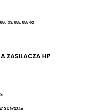
 650 G3, 655, 655 G2
A ZASILACZA HP
O:
IX10 D9Y32AA