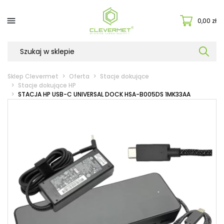

0,00 zł
Sklep Clevermet
Oferta
Stacje dokujące
Stacje dokujące HP
STACJA HP USB-C UNIVERSAL DOCK HSA-B005DS 1MK33AA