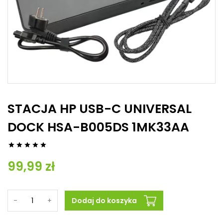
STACJA HP USB-C UNIVERSAL
DOCK HSA-B005DS 1MK33AA





99,99 zł
-
+
Dodaj do koszyka