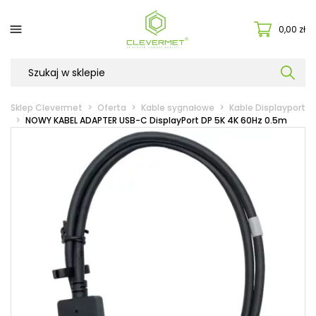

0,00 zł
Sklep Clevermet
Oferta
Kable sygnałowe
Kable Displayport
NOWY KABEL ADAPTER USB-C DisplayPort DP 5K 4K 60Hz 0.5m