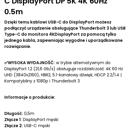
C DisplayPort DP 5K 4K 60Hz
0.5m
Dzięki temu kablowi USB-C do DisplayPort możesz
podłączyć urządzenie obsługujące Thunderbolt 3 lub USB
Type-C do monitora 4KDisplayPort za pomocą tylko
jednego kabla, zapewniając wygodne i uporządkowane
rozwiązanie.
✅WYSOKA WYDAJNOŚĆ:
w trybie alternatywnym do
DisplayPort 1.2 (21,6 Gb/s) obsługuje rozdzielczość 4K 60 Hz
UHD (3840x2160), HBR2, 5.1-kanałowy dźwięk, HDCP 2.2/1.4 |
Kompatybilny z 1080p i Thunderbolt 3
Informacje o produkcie:
Długość:
0,5m
Złącze 1:
DisplayPort męski
Złącze 2:
USB-C męski