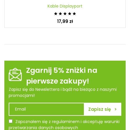
Kable Displayport





17,99 zł
Zgarnij 5% zniżki na
pierwsze zakupy!
Zapisz się do Newslettera i bądź na bieżąco z naszymi
promocjami!
Zapoznałem się z regulaminem i akceptuję warunki
przetwarzania danych osobowych