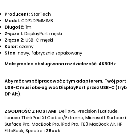
Producent:
StarTech
Model:
CDP2DPMM1MB
Długość:
1m
Złącze 1:
DisplayPort męski
Złącze 2:
USB-C męski
Kolor:
czarny
Stan:
nowy, fabrycznie zapakowany
Maksymalna obsługiwana rozdzielczość: 4K60Hz
Aby móc współpracować z tym adapterem, Twój port
USB-C musi obsługiwać DisplayPort przez USB-C (tryb
DP Alt).
ZGODNOŚĆ Z HOSTAMI:
Dell XPS, Precision i Latitude,
Lenovo ThinkPad X1 Carbon/Extreme, Microsoft Surface i
Surface Pro, MacBook Pro, iPad Pro, TB3 MacBook Air, HP
EliteBook, Spectre i
ZBook