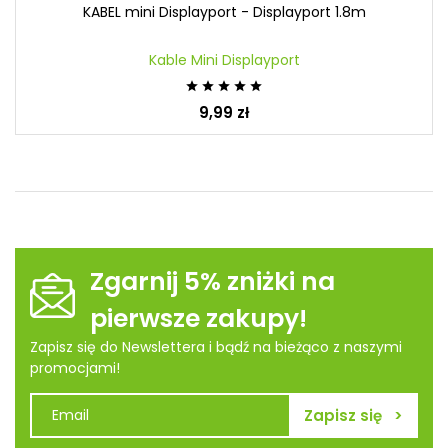
KABEL mini Displayport - Displayport 1.8m
Kable Mini Displayport





9,99 zł
Zgarnij 5% zniżki na
pierwsze zakupy!
Zapisz się do Newslettera i bądź na bieżąco z naszymi
promocjami!