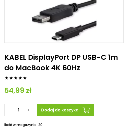
KABEL DisplayPort DP USB-C 1m
do MacBook 4K 60Hz





54,99 zł
-
+
Dodaj do koszyka
Ilość w magazynie: 20