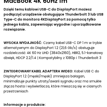
MacBook 4K 60Hz 1m
Dzięki temu kablowi USB-C do DisplayPort możesz
podłączyć urządzenie obsługujące Thunderbolt 3 lub USB
Type-C do monitora 4KDisplayPort za pomocą tylko
jednego kabla, zapewniając wygodne i uporządkowane
rozwiązanie.
WYSOKA WYDAJNOŚĆ:
Czarny kabel USB-C DP 1 m w trybie
alternatywnym do DisplayPort 1.2 (21,6 Gb/s) obsługuje
rozdzielczość 4K 60 Hz UHD (3840x2160), HBR2, 5.1-kanałowy
dźwięk, HDCP 2.2/1.4 | Kompatybilny z 1080p i Thunderbolt 3
ZINTEGROWANY KABEL ADAPTERA WIDEO:
Kabel USB C do
DisplayPort 1.2 (męski/męski) zmniejsza bałagan,
minimalizuje punkty utraty/awarii sygnału oraz ma smukłe
złącza hosta i wyświetlacza, które mieszczą się w ciasnych
przestrzeniach
Informacje o produkcie: