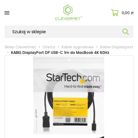

0,00 zł
Sklep Clevermet
Oferta
Kable sygnałowe
Kable Displayport
KABEL DisplayPort DP USB-C 1m do MacBook 4K 60Hz