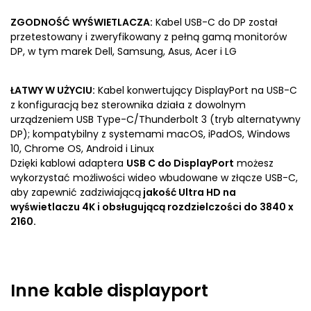
ZGODNOŚĆ WYŚWIETLACZA:
Kabel USB-C do DP został
przetestowany i zweryfikowany z pełną gamą monitorów
DP, w tym marek Dell, Samsung, Asus, Acer i LG
ŁATWY W UŻYCIU:
Kabel konwertujący DisplayPort na USB-C
z konfiguracją bez sterownika działa z dowolnym
urządzeniem USB Type-C/Thunderbolt 3 (tryb alternatywny
DP); kompatybilny z systemami macOS, iPadOS, Windows
10, Chrome OS, Android i Linux
Dzięki kablowi adaptera
USB C do DisplayPort
możesz
wykorzystać możliwości wideo wbudowane w złącze USB-C,
aby zapewnić zadziwiającą
jakość Ultra HD na
wyświetlaczu 4K i obsługującą rozdzielczości do 3840 x
2160.
Inne
kable displayport