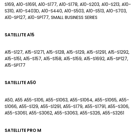
S169, A10-S1691, A10-S177, A10-S178, A10-S203, A10-S213, A10-
S310, A10-S403D, A10-S440, A10-S503, A10-S513, A10-S703,
A10-SP127, A10-SP177, SMALL BUSINESS SERIES
SATELLITE A15
A15-S127, A15-S1271, A15-S128, A15-S129, A15-S1291, A15-S1292,
A15-S151, A15-S157, A15-S158, A15-S159, A15-S1692, A15-SP127,
A15-SP177
SATELLITE A50
A50, A55 A55-S106, A55-S1063, A55-S1064, A55-S1065, A55-
S1066, A55-S129, A55-S1291, A55-S179, A55-S1791, A55-S306,
A55-S3061, A55-S3062, A55-S3063, A55-S326, A55-S3261
SATELLITE PRO M