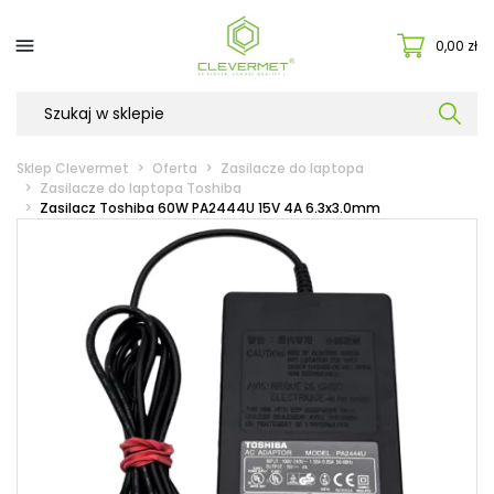

0,00 zł
Sklep Clevermet
Oferta
Zasilacze do laptopa
Zasilacze do laptopa Toshiba
Zasilacz Toshiba 60W PA2444U 15V 4A 6.3x3.0mm