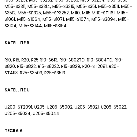
M55-S3291, M55-S3292, M55-S3293, M55-S3294, M55-S331,
M55-S3311, M55-S3314, M55-S3315, M55-S351, M55-S3511, M55-
S3512, M55-SP325, M55-SP3252, M110, M115 M110-ST1161, M115-
S1061, M115-S1064, M115-S1071, M115-S1074, M115-S3094, M115-
S3104, M115-S3144, M115-S3154
SATELLITE R
R10, R15, R20, R25 R10-S613, R10-S802TD, R10-S804TD, R10-
S820, R15-S822, R15-S8222, R15-S829, R20-ST2081, R20-
ST4113, R25-S3503, R25-S3513
SATELLITE U
U200-ST2091, U205, U205-S5002, U205-S5021, U205-S5022,
U205-S5034, U205-S5044
TECRA A