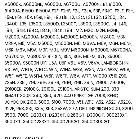
A6000K, A6000NE, A6000U, A6700G, A6700NE B1, B1000,
B1400A, B1500, B1500A F2F, F2HF, F2J, F2JA, F3F, F3JC, F3JE, F3H,
F5M, F5N, F5R, F5RI, F9F, F9J L1B, L2, L3C, L31, L32, L3200, L34,
L3400, L35, L3500, L3500D, L3500T, L3800, L3800C, L4, L4R,
L84, L84B, L84C, L84F, L84K, L84L M2, M2C, M2N, M2NE,
M2000, M2000A, M2000C, M2000E, M2000N, M2400, M3N,
M3NP, M5, M5A, M5000, M5000N, M6, M6VA, M6A, M6N, M6NE,
M6R, M6V, M9A, M9F, M9J, M9V M6000N, M6000R, M6700NA,
M6700NE, M6800NE R1F S1N, S5N, S6F, M6FM, S7F, S5000,
S5000A, S5000N U1F, U5A, U5F V6J, V6V, V6VA, LAMBORGHINI
VX1 W1, W1GA, W1GC, W1N, W1NA, W3A, W3N, W3Z, W3V, W5A,
W5F, W5FE, W5FM, W6F, W6FP, W6A, W7F, W1000 X51R Z9R,
Z35H, Z35L, Z91, Z91E, Z91ER, Z91G, Z91L, Z91N, Z9100, Z9100E,
Z9100ER, Z9100G, Z9100L, Z9100N, ARISTO SLIM 200, 330
SMART 300S, 340, 350, 420, 440 PRESTIGE 700S, BENQ
JOYBOOK 2100, 5000, 5100, 7000, A51, A51E, A52, A52E, A52EG,
R22E, R53, S31, S31V, S53, S53W, S72, DELL INSPIRON 3000, 3200,
3500, 7000, D233XT, D233XT, D266GT, D300GT, 300233XT,
3500XT, 3500D233XT, 3500D266GT, 3500D300GT