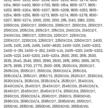
S252, 1800-S253, 1800-S254, 1800-S256, 1800-S274, 1800-
S314, 1800-S400, 1800-S700, 1805-S154, 1805-S177, 1805-
S203, 1805-S204, 1805-S207, 1805-S208, 1805-S253, 1805-
S254, 1805-S255, 1805-S273, 1805-S274, 1805-S278, 1830-
S207, 1830-S274, 2000, 2010, 2100, 2115, 2140, 2180, 2200,
2060CDS, 2060CDT, 2065CDS, 2065CDT, 2100CDS, 2100CDT,
2100CDX, 2105CDS, 2105CDT, 2115CDS, 2140CDS, 2140CDT,
2140XCDS, 2180CDT, 2210CDS, 2210CDT, 2210XCDS,
2210XCDT, 2230CDS, 2250CDT, 2250XCDS, 2250XCDT, 2400,
2405, 2410, 2415, 2455, 2400-A620, 2400-S201, 2400-S202,
2400-S-251, 2400-S-252, 2400-UJX, 2405-S201, 2405-S202,
2405-S221, 2410-S203, 2410-S204, 2500, 2510, 2515, 2530,
2535, 2540, 2545, 2550, 2590, 2600, 2615, 2650, 2655, 2670,
2675, 2695, 2700, 2770, 2500-2515, 2500CDS, 2500CDT,
2505CDS, 2505CDT, 2510CDS, 2510CDS/4, 2515CDS,
2515CDS/4, 2515CDT, 2515CTS, 2520CDS, 2520CDT, 2530CDS,
2530CDS/4, 2535CDS, 2535CDS/4, 2535CDT, 2540CDS,
2540CDS/4, 2540CDT, 2540XCDT, 2545CDS, 2545CDS/4,
2545CDT, 2545XCDT, 2545XCDT/4, 2550CDS, 2550CDT,
2590CDS, 2590CDS/4, 2590CDT, 2590CS, 2590XDVD,
2595CDS, 2595CDS/4, 2595CDT, 2595XDVD, 2610CDT,
2610DVD, 2615DVD, 2650DVD, 2650XDVD, 2655XDVD,