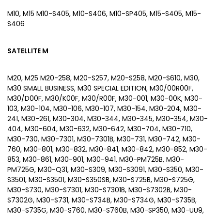
M10, M15 M10-S405, M10-S406, M10-SP405, M15-S405, M15-
S406
SATELLITE M
M20, M25 M20-258, M20-S257, M20-S258, M20-S610, M30,
M30 SMALL BUSINESS, M30 SPECIAL EDITION, M30/00R00F,
M30/D00F, M30/K00F, M30/R00F, M30-001, M30-00K, M30-
103, M30-104, M30-106, M30-107, M30-154, M30-204, M30-
241, M30-261, M30-304, M30-344, M30-345, M30-354, M30-
404, M30-604, M30-632, M30-642, M30-704, M30-710,
M30-730, M30-7301, M30-7301B, M30-731, M30-742, M30-
760, M30-801, M30-832, M30-841, M30-842, M30-852, M30-
853, M30-861, M30-901, M30-941, M30-PM725B, M30-
PM725G, M30-Q31, M30-S309, M30-S3091, M30-S350, M30-
S3501, M30-S3501, M30-S350SB, M30-S725B, M30-S725G,
M30-S730, M30-S7301, M30-S7301B, M30-S7302B, M30-
S7302G, M30-S731, M30-S734B, M30-S734G, M30-S735B,
M30-S735G, M30-S760, M30-S760B, M30-SP350, M30-UU9,