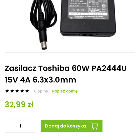
Zasilacz Toshiba 60W PA2444U
15V 4A 6.3x3.0mm
0 opinii
Napisz opinię





32,99 zł
-
+
Dodaj do koszyka