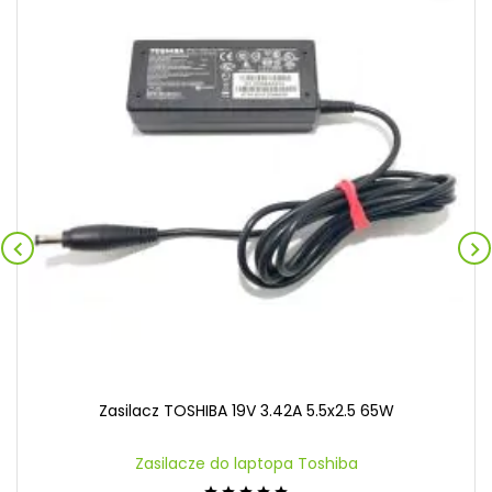


Zasilacz TOSHIBA 19V 3.42A 5.5x2.5 65W
Zasilacze do laptopa Toshiba




