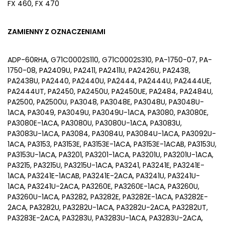
FX 460, FX 470
ZAMIENNY Z OZNACZENIAMI
ADP-60RHA, G71C0002S110, G71C0002S310, PA-1750-07, PA-
1750-08, PA2409U, PA2411, PA2411U, PA2426U, PA2438,
PA2438U, PA2440, PA2440U, PA2444, PA2444U, PA2444UE,
PA2444UT, PA2450, PA2450U, PA2450UE, PA2484, PA2484U,
PA2500, PA2500U, PA3048, PA3048E, PA3048U, PA3048U-
1ACA, PA3049, PA3049U, PA3049U-1ACA, PA3080, PA3080E,
PA3080E-1ACA, PA3080U, PA3080U-1ACA, PA3083U,
PA3083U-1ACA, PA3084, PA3084U, PA3084U-1ACA, PA3092U-
1ACA, PA3153, PA3153E, PA3153E-1ACA, PA3153E-1ACAB, PA3153U,
PA3153U-1ACA, PA3201, PA3201-1ACA, PA3201U, PA3201U-1ACA,
PA3215, PA3215U, PA3215U-1ACA, PA3241, PA3241E, PA3241E-
1ACA, PA3241E-1ACAB, PA3241E-2ACA, PA3241U, PA3241U-
1ACA, PA3241U-2ACA, PA3260E, PA3260E-1ACA, PA3260U,
PA3260U-1ACA, PA3282, PA3282E, PA3282E-1ACA, PA3282E-
2ACA, PA3282U, PA3282U-1ACA, PA3282U-2ACA, PA3282UT,
PA3283E-2ACA, PA3283U, PA3283U-1ACA, PA3283U-2ACA,