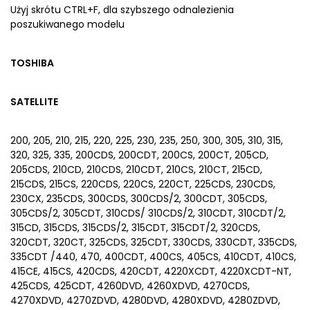
Użyj skrótu CTRL+F, dla szybszego odnalezienia
poszukiwanego modelu
TOSHIBA
SATELLITE
200, 205, 210, 215, 220, 225, 230, 235, 250, 300, 305, 310, 315,
320, 325, 335, 200CDS, 200CDT, 200CS, 200CT, 205CD,
205CDS, 210CD, 210CDS, 210CDT, 210CS, 210CT, 215CD,
215CDS, 215CS, 220CDS, 220CS, 220CT, 225CDS, 230CDS,
230CX, 235CDS, 300CDS, 300CDS/2, 300CDT, 305CDS,
305CDS/2, 305CDT, 310CDS/ 310CDS/2, 310CDT, 310CDT/2,
315CD, 315CDS, 315CDS/2, 315CDT, 315CDT/2, 320CDS,
320CDT, 320CT, 325CDS, 325CDT, 330CDS, 330CDT, 335CDS,
335CDT /440, 470, 400CDT, 400CS, 405CS, 410CDT, 410CS,
415CE, 415CS, 420CDS, 420CDT, 4220XCDT, 4220XCDT-NT,
425CDS, 425CDT, 4260DVD, 4260XDVD, 4270CDS,
4270XDVD, 4270ZDVD, 4280DVD, 4280XDVD, 4280ZDVD,