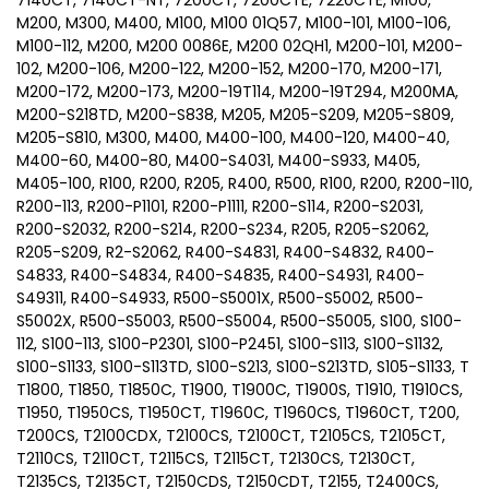
7140CT, 7140CT-NT, 7200CT, 7200CTE, 7220CTE, M100,
M200, M300, M400, M100, M100 01Q57, M100-101, M100-106,
M100-112, M200, M200 0086E, M200 02QH1, M200-101, M200-
102, M200-106, M200-122, M200-152, M200-170, M200-171,
M200-172, M200-173, M200-19T114, M200-19T294, M200MA,
M200-S218TD, M200-S838, M205, M205-S209, M205-S809,
M205-S810, M300, M400, M400-100, M400-120, M400-40,
M400-60, M400-80, M400-S4031, M400-S933, M405,
M405-100, R100, R200, R205, R400, R500, R100, R200, R200-110,
R200-113, R200-P1101, R200-P1111, R200-S114, R200-S2031,
R200-S2032, R200-S214, R200-S234, R205, R205-S2062,
R205-S209, R2-S2062, R400-S4831, R400-S4832, R400-
S4833, R400-S4834, R400-S4835, R400-S4931, R400-
S49311, R400-S4933, R500-S5001X, R500-S5002, R500-
S5002X, R500-S5003, R500-S5004, R500-S5005, S100, S100-
112, S100-113, S100-P2301, S100-P2451, S100-S113, S100-S1132,
S100-S1133, S100-S113TD, S100-S213, S100-S213TD, S105-S1133, T
T1800, T1850, T1850C, T1900, T1900C, T1900S, T1910, T1910CS,
T1950, T1950CS, T1950CT, T1960C, T1960CS, T1960CT, T200,
T200CS, T2100CDX, T2100CS, T2100CT, T2105CS, T2105CT,
T2110CS, T2110CT, T2115CS, T2115CT, T2130CS, T2130CT,
T2135CS, T2135CT, T2150CDS, T2150CDT, T2155, T2400CS,