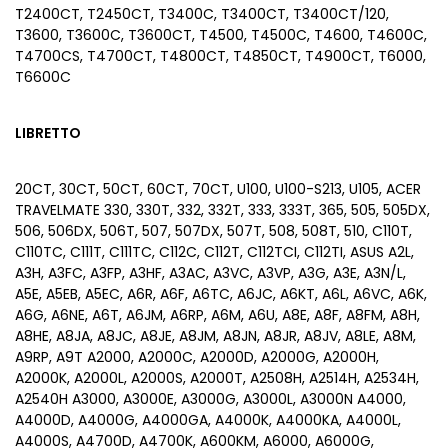
T2400CT, T2450CT, T3400C, T3400CT, T3400CT/120,
T3600, T3600C, T3600CT, T4500, T4500C, T4600, T4600C,
T4700CS, T4700CT, T4800CT, T4850CT, T4900CT, T6000,
T6600C
LIBRETTO
20CT, 30CT, 50CT, 60CT, 70CT, U100, U100-S213, U105, ACER
TRAVELMATE 330, 330T, 332, 332T, 333, 333T, 365, 505, 505DX,
506, 506DX, 506T, 507, 507DX, 507T, 508, 508T, 510, C110T,
C110TC, C111T, C111TC, C112C, C112T, C112TCI, C112TI, ASUS A2L,
A3H, A3FC, A3FP, A3HF, A3AC, A3VC, A3VP, A3G, A3E, A3N/L,
A5E, A5EB, A5EC, A6R, A6F, A6TC, A6JC, A6KT, A6L, A6VC, A6K,
A6G, A6NE, A6T, A6JM, A6RP, A6M, A6U, A8E, A8F, A8FM, A8H,
A8HE, A8JA, A8JC, A8JE, A8JM, A8JN, A8JR, A8JV, A8LE, A8M,
A9RP, A9T A2000, A2000C, A2000D, A2000G, A2000H,
A2000K, A2000L, A2000S, A2000T, A2508H, A2514H, A2534H,
A2540H A3000, A3000E, A3000G, A3000L, A3000N A4000,
A4000D, A4000G, A4000GA, A4000K, A4000KA, A4000L,
A4000S, A4700D, A4700K, A600KM, A6000, A6000G,