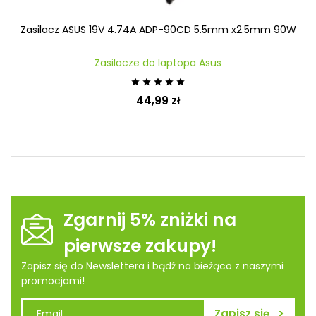
Zasilacz ASUS 19V 4.74A ADP-90CD 5.5mm x2.5mm 90W
Zasilacze do laptopa Asus





44,99 zł
Zgarnij 5% zniżki na
pierwsze zakupy!
Zapisz się do Newslettera i bądź na bieżąco z naszymi
promocjami!