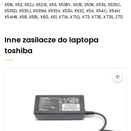
X51R, X52, X52J, X52JE, X53, X53BY, X53E, X53K, X53S, X53SC,
X53SD, X53SJ, X53SM, X53SV, X53U, X53Z, X54, X54C, X54H,
X54HR, X58, X58L, X60, X61, X71A, X71Q, X73, X73E, X73S, Z70
Inne
zasilacze do laptopa
toshiba
