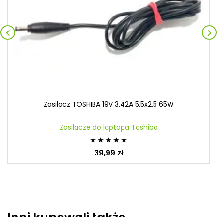


Zasilacz TOSHIBA 19V 3.42A 5.5x2.5 65W
Zasilacze do laptopa Toshiba





39,99 zł