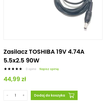
Zasilacz TOSHIBA 19V 4.74A
5.5x2.5 90W
0 opinii
Napisz opinię





44,99 zł
-
+
Dodaj do koszyka