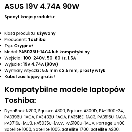
ASUS 19V 4.74A 90W
Specyfikacja produktu:
Klasa produktu:
używany
Producent:
Toshiba
Typ
: Oryginał
Model:
PA5035U-1ACA lub kompatybilny
Wejście :
100-240V, 50-60Hz, 1.5A
Wyjście :
19V 4.74A (90W)
Wymiary wtyczki :
5.5 mm x 2.5 mm, prosty wtyk
Kabel zasilający gratis!
Kompatybilne modele laptopów
Toshiba:
DynaBook N200, Equium A300, Equium A300D, PA-1900-24,
PA3396U-1ACA, PA3432U-1ACA, PA3516E-1AC3, PA3516U-1ACA,
PA3716E-1AC3, PA5035U-1ACA, PA5180U-1ACA, Portege U400,
Satellite 1000, Satellite 1005, Satellite 1700, Satellite A200,