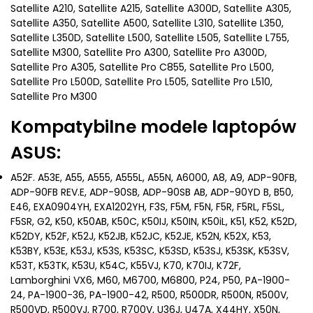
Satellite A210, Satellite A215, Satellite A300D, Satellite A305,
Satellite A350, Satellite A500, Satellite L310, Satellite L350,
Satellite L350D, Satellite L500, Satellite L505, Satellite L755,
Satellite M300, Satellite Pro A300, Satellite Pro A300D,
Satellite Pro A305, Satellite Pro C855, Satellite Pro L500,
Satellite Pro L500D, Satellite Pro L505, Satellite Pro L510,
Satellite Pro M300
Kompatybilne modele laptopów
ASUS:
A52F. A53E, A55, A555, A555L, A55N, A6000, A8, A9, ADP-90FB,
ADP-90FB REV.E, ADP-90SB, ADP-90SB AB, ADP-90YD B, B50,
E46, EXA0904YH, EXA1202YH, F3S, F5M, F5N, F5R, F5RL, F5SL,
F5SR, G2, K50, K50AB, K50C, K50IJ, K50IN, K50iL, K51, K52, K52D,
K52DY, K52F, K52J, K52JB, K52JC, K52JE, K52N, K52X, K53,
K53BY, K53E, K53J, K53S, K53SC, K53SD, K53SJ, K53SK, K53SV,
K53T, K53TK, K53U, K54C, K55VJ, K70, K70IJ, K72F,
Lamborghini VX6, M60, M6700, M6800, P24, P50, PA-1900-
24, PA-1900-36, PA-1900-42, R500, R500DR, R500N, R500V,
R500VD, R500VJ, R700, R700V, U36J, U47A, X44HY, X50N,