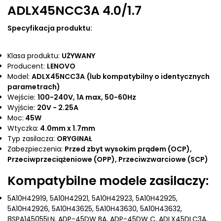
ADLX45NCC3A 4.0/1.7
Specyfikacja produktu:
Klasa produktu:
UŻYWANY
Producent:
LENOVO
Model:
ADLX45NCC3A
(lub kompatybilny o identycznych
parametrach)
Wejście:
100-240V, 1A max, 50-60Hz
Wyjście:
20V - 2.25A
Moc:
45W
Wtyczka:
4.0mm x 1.7mm
Typ zasilacza:
ORYGINAŁ
Zabezpieczenia:
Przed zbyt wysokim prądem (OCP),
Przeciwprzeciążeniowe (OPP), Przeciwzwarciowe (SCP)
Kompatybilne modele zasilaczy:
5A10H42919, 5A10H42921, 5A10H42923, 5A10H42925,
5A10H42926, 5A10H43625, 5A10H43630, 5A10H43632,
8SPA145055LN, ADP-45DW BA, ADP-45DW C, ADLX45DLC3A,