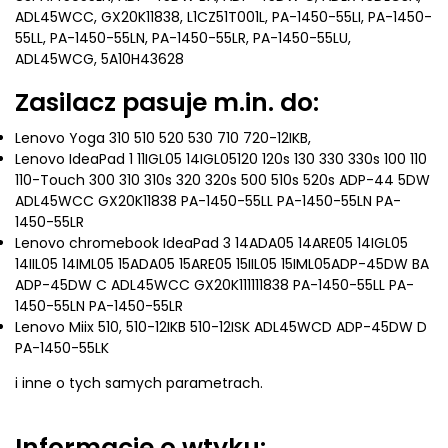
ADL45WCC, GX20K11838, L1CZ51T001L, PA-1450-55LI, PA-1450-
55LL, PA-1450-55LN, PA-1450-55LR, PA-1450-55LU,
ADL45WCG, 5A10H43628
Zasilacz pasuje m.in. do:
Lenovo Yoga 310 510 520 530 710 720-12IKB,
Lenovo IdeaPad 1 11IGL05 14IGL05120 120s 130 330 330s 100 110
110-Touch 300 310 310s 320 320s 500 510s 520s ADP-44 5DW
ADL45WCC GX20K11838 PA-1450-55LL PA-1450-55LN PA-
1450-55LR
Lenovo chromebook IdeaPad 3 14ADA05 14ARE05 14IGL05
14IIL05 14IML05 15ADA05 15ARE05 15IIL05 15IML05ADP-45DW BA
ADP-45DW C ADL45WCC GX20K111111838 PA-1450-55LL PA-
1450-55LN PA-1450-55LR
Lenovo Miix 510, 510-12IKB 510-12ISK ADL45WCD ADP-45DW D
PA-1450-55LK
i inne o tych samych parametrach.
Informacje o wtyku: