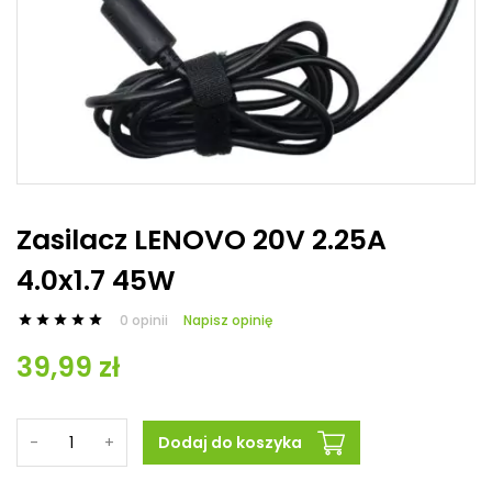
Zasilacz LENOVO 20V 2.25A
4.0x1.7 45W
0 opinii
Napisz opinię





39,99 zł
-
+
Dodaj do koszyka