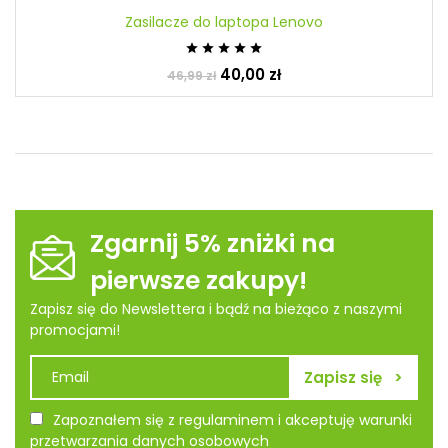
Zasilacze do laptopa Lenovo





40,00 zł
46,99 zł
Zgarnij 5% zniżki na
pierwsze zakupy!
Zapisz się do Newslettera i bądź na bieżąco z naszymi
promocjami!
Zapoznałem się z regulaminem i akceptuję warunki
przetwarzania danych osobowych