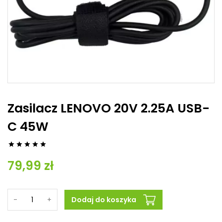
Zasilacz LENOVO 20V 2.25A USB-
C 45W





79,99 zł
-
+
Dodaj do koszyka