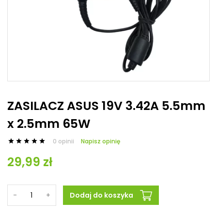
ZASILACZ ASUS 19V 3.42A 5.5mm
x 2.5mm 65W
0 opinii
Napisz opinię





29,99 zł
-
+
Dodaj do koszyka