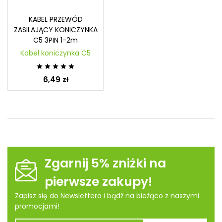
KABEL PRZEWÓD
ZASILAJĄCY KONICZYNKA
C5 3PIN 1-2m
Kabel koniczynka C5





6,49 zł
Zgarnij 5% zniżki na
pierwsze zakupy!
Zapisz się do Newslettera i bądź na bieżąco z naszymi
promocjami!