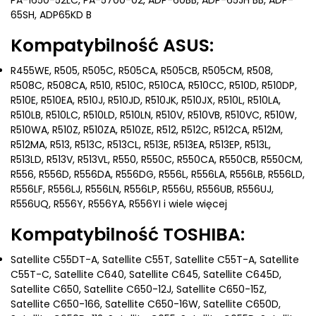
PA-1650-52LC, PA-5700-02, ADP-60BB, ADP-65JH BB, ADP-
65SH, ADP65KD B
Kompatybilność ASUS:
R455WE, R505, R505C, R505CA, R505CB, R505CM, R508,
R508C, R508CA, R510, R510C, R510CA, R510CC, R510D, R510DP,
R510E, R510EA, R510J, R510JD, R510JK, R510JX, R510L, R510LA,
R510LB, R510LC, R510LD, R510LN, R510V, R510VB, R510VC, R510W,
R510WA, R510Z, R510ZA, R510ZE, R512, R512C, R512CA, R512M,
R512MA, R513, R513C, R513CL, R513E, R513EA, R513EP, R513L,
R513LD, R513V, R513VL, R550, R550C, R550CA, R550CB, R550CM,
R556, R556D, R556DA, R556DG, R556L, R556LA, R556LB, R556LD,
R556LF, R556LJ, R556LN, R556LP, R556U, R556UB, R556UJ,
R556UQ, R556Y, R556YA, R556YI i wiele więcej
Kompatybilność TOSHIBA:
Satellite C55DT-A, Satellite C55T, Satellite C55T-A, Satellite
C55T-C, Satellite C640, Satellite C645, Satellite C645D,
Satellite C650, Satellite C650-12J, Satellite C650-15Z,
Satellite C650-166, Satellite C650-16W, Satellite C650D,