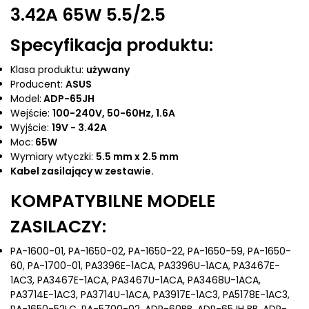
3.42A 65W 5.5/2.5
Specyfikacja produktu:
Klasa produktu:
używany
Producent:
ASUS
Model:
ADP-65JH
Wejście:
100-240V, 50-60Hz, 1.6A
Wyjście:
19V - 3.42A
Moc:
65W
Wymiary wtyczki:
5.5 mm x 2.5 mm
Kabel zasilający w zestawie.
KOMPATYBILNE MODELE
ZASILACZY:
PA-1600-01, PA-1650-02, PA-1650-22, PA-1650-59, PA-1650-
60, PA-1700-01, PA3396E-1ACA, PA3396U-1ACA, PA3467E-
1AC3, PA3467E-1ACA, PA3467U-1ACA, PA3468U-1ACA,
PA3714E-1AC3, PA3714U-1ACA, PA3917E-1AC3, PA5178E-1AC3,