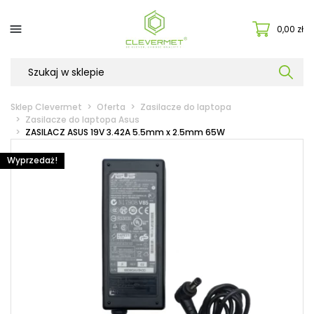

0,00 zł
Sklep Clevermet
Oferta
Zasilacze do laptopa
Zasilacze do laptopa Asus
ZASILACZ ASUS 19V 3.42A 5.5mm x 2.5mm 65W
Wyprzedaż!