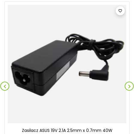



Zasilacz ASUS 19V 2.1A 2.5mm x 0.7mm 40W