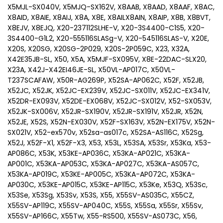
X5MJL-SX040V, X5MJQ-SX162V, X8AAB, X8AAD, X8AAF, X8AC,
X8AID, X8AIE, X8AIJ, X8A, X8E, X8AILX8AIN, X8AIP, X8B, X8BVT,
X8EJV, X8EJQ, X20-237112SLHE-V, X20-3S4400-C1S5, X20-
3S4400-G1L2, X20-555116SLASg-V, X20-545116SLAS-V, X20E,
X20S, X20SG, X20SG-2P029, X20S-2P059C, X23, X32A,
X42E35JB-SL, X50, X5A, X5MJF-SX095V, X8E-22DAC-SLX20,
X23A, X42J-X42EI46JE-SL, X50VL-AP017C, X50VL-
T237SCAFAW, X50R-AG269P, X52SA-AP062C, X52F, X52JB,
X52JC, X52JK, X52JC-EX239V, X52JC-SX011V, X52JC-EX341V,
X52DR-EX093V, X52DE-EX068V, X52JC-SX012V, X52-SX053V,
X52JK-SX006V, X52JR-SX190V, X52JR-SX191V, X52JR, X52N,
X52JE, X52S, X52N-EX030V, X52F-SX163V, X52N-EX175V, X52N-
SX021V, X52-ex570v, X52sa-as017c, X52SA-AS116C, X52Sg,
X52J, X52F-X1, X52F-X3, X53, X53L, X53SA, X53Sr, X53Ka, X53-
AP086C, X53K, X53KE-AP036C, X53KA-AP021C, X53KA-
AP001C, X53KA-AP053C, X53KA-AP027C, X53KA-AS057C,
X53KA-AP019C, X53KE-AP005C, X53KA-AP072C, X53KA-
AP030C, X53KE-AP015C, X53KE-AP115C, X53Ke, X53Q, X53Sc,
X53Se, X53Sg, X53Sv, X53S, X55, X55SV-AS035C, X55CZ,
X55SV-AP119C, X55SV-AP040C, X55S, X55Sa, X55Sr, X55Sv,
X55SV-AP166C, X55Tw, X55-RS500, X55SV-AS073C, X56,