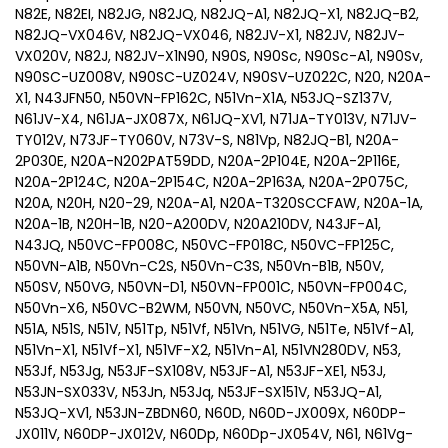
N82E, N82EI, N82JG, N82JQ, N82JQ-A1, N82JQ-X1, N82JQ-B2,
N82JQ-VX046V, N82JQ-VX046, N82JV-X1, N82JV, N82JV-
VX020V, N82J, N82JV-X1N90, N90S, N90Sc, N90Sc-A1, N90Sv,
N90SC-UZ008V, N90SC-UZ024V, N90SV-UZ022C, N20, N20A-
X1, N43JFN50, N50VN-FP162C, N51Vn-X1A, N53JQ-SZ137V,
N61JV-X4, N61JA-JX087X, N61JQ-XV1, N71JA-TY013V, N71JV-
TY012V, N73JF-TY060V, N73V-S, N81Vp, N82JQ-B1, N20A-
2P030E, N20A-N202PAT59DD, N20A-2P104E, N20A-2P116E,
N20A-2P124C, N20A-2P154C, N20A-2P163A, N20A-2P075C,
N20A, N20H, N20-29, N20A-A1, N20A-T320SCCFAW, N20A-1A,
N20A-1B, N20H-1B, N20-A200DV, N20A210DV, N43JF-A1,
N43JQ, N50VC-FP008C, N50VC-FP018C, N50VC-FP125C,
N50VN-A1B, N50Vn-C2S, N50Vn-C3S, N50Vn-B1B, N50V,
N50SV, N50VG, N50VN-D1, N50VN-FP001C, N50VN-FP004C,
N50Vn-X6, N50VC-B2WM, N50VN, N50VC, N50Vn-X5A, N51,
N51A, N51S, N51V, N51Tp, N51Vf, N51Vn, N51VG, N51Te, N51Vf-A1,
N51Vn-X1, N51Vf-X1, N51VF-X2, N51Vn-A1, N51VN280DV, N53,
N53Jf, N53Jg, N53JF-SX108V, N53JF-A1, N53JF-XE1, N53J,
N53JN-SX033V, N53Jn, N53Jq, N53JF-SX151V, N53JQ-A1,
N53JQ-XV1, N53JN-ZBDN60, N60D, N60D-JX009X, N60DP-
JX011V, N60DP-JX012V, N60Dp, N60Dp-JX054V, N61, N61Vg-