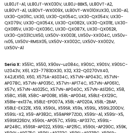
UL80JT-A1, UL80JT-WX030V, UL80J-BBK5, UL80VT-A2,
UL80VT-A1, UL80VT-WX009X, UL80VT-WX010XUX30, UX30-A1,
UX30-QX011C, UX30, UX30-QX054C, UX30-QX054V, UX30-
QX079V, UX30-QX054X, UX30-QX082X, UX30-QX011E, UX30-
QX085V, UX30-QX036C, UX30-QX087X, UX30-QX062R,
UX30-QX031CUX50, UX50V-XX003E, UX50v-XX004C, UX50v-
rx05, UX50V-RMSX05, UX50V-XX002C, UX50V-XX002V,
UX50V-A1
Seria X:
X551C, X550, X90sv-uz084c, X90SC, X90SV, X90SC-
UZ043V, X61, X23-7783DX30, X32, X32-Q0270VX40,
X42JEX50, X60, X57SA-AS034C, X57VN-AP043C, X57VN-
AP078C, X57VN-AP035C, X57Vn-AP174C, X57VN-AP061C,
X57V, X57VN-AS025C, X57VN-AP040C, X57VN-AS126C, X58,
X58C, X58l, X58C-AP008E, X58L-AP004E, X58LE-EX129C,
X58le-ex137e, X58LE-EP007A, X58L-AP020A, X58L-2BAP,
X58LE-EX221E, X59, X59GL, X59SR, X59s, X59SL, X59SL200DV,
X59SL-X2, X59-AP382C, X59APRP7ZDD, X59Sr-A1, X59Sr-X5,
X59SR226DV, X59GL-AP057C, X59SL-AP337C, X59SL-
AP248C, X59SR-AP022, X59SL-AP215C, X59GL-AP290C, X59K,