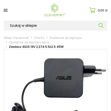

0,00 zł
Sklep Clevermet
Oferta
Zasilacze do laptopa
Zasilacze do laptopa Asus
Zasilacz ASUS 19V 2,37A 5.5x2.5 45W