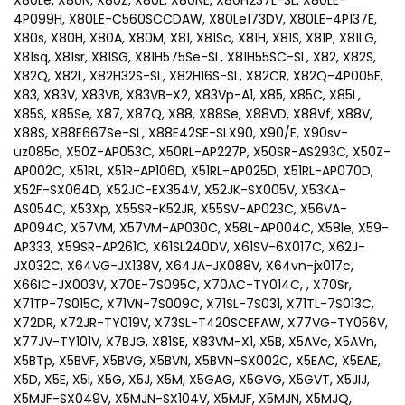
X80Le, X80N, X80Z, X80L, X80NE, X80H237L-SL, X80LE-
4P099H, X80LE-C560SCCDAW, X80Le173DV, X80LE-4P137E,
X80s, X80H, X80A, X80M, X81, X81Sc, X81H, X81S, X81P, X81LG,
X81sq, X81sr, X81SG, X81H575Se-SL, X81H55SC-SL, X82, X82S,
X82Q, X82L, X82H32S-SL, X82H16S-SL, X82CR, X82Q-4P005E,
X83, X83V, X83VB, X83VB-X2, X83Vp-A1, X85, X85C, X85L,
X85S, X85Se, X87, X87Q, X88, X88Se, X88VD, X88Vf, X88V,
X88S, X88E667Se-SL, X88E42SE-SLX90, X90/E, X90sv-
uz085c, X50Z-AP053C, X50RL-AP227P, X50SR-AS293C, X50Z-
AP002C, X51RL, X51R-AP106D, X51RL-AP025D, X51RL-AP070D,
X52F-SX064D, X52JC-EX354V, X52JK-SX005V, X53KA-
AS054C, X53Xp, X55SR-K52JR, X55SV-AP023C, X56VA-
AP094C, X57VM, X57VM-AP030C, X58L-AP004C, X58le, X59-
AP333, X59SR-AP261C, X61SL240DV, X61SV-6X017C, X62J-
JX032C, X64VG-JX138V, X64JA-JX088V, X64vn-jx017c,
X66IC-JX003V, X70E-7S095C, X70AC-TY014C, , X70Sr,
X71TP-7S015C, X71VN-7S009C, X71SL-7S031, X71TL-7S013C,
X72DR, X72JR-TY019V, X73SL-T420SCEFAW, X77VG-TY056V,
X77JV-TY101V, X7BJG, X81SE, X83VM-X1, X5B, X5AVc, X5AVn,
X5BTp, X5BVF, X5BVG, X5BVN, X5BVN-SX002C, X5EAC, X5EAE,
X5D, X5E, X5I, X5G, X5J, X5M, X5GAG, X5GVG, X5GVT, X5JIJ,
X5MJF-SX049V, X5MJN-SX104V, X5MJF, X5MJN, X5MJQ,