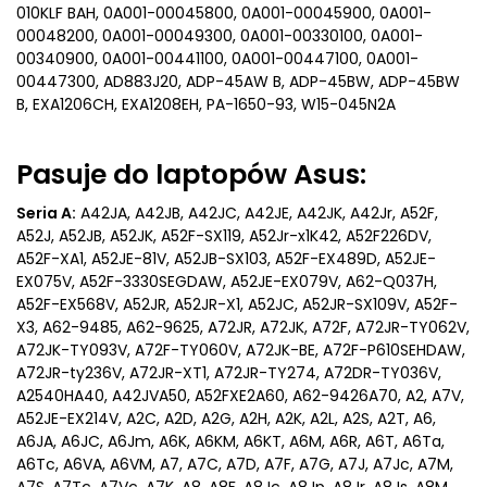
010KLF BAH, 0A001-00045800, 0A001-00045900, 0A001-
00048200, 0A001-00049300, 0A001-00330100, 0A001-
00340900, 0A001-00441100, 0A001-00447100, 0A001-
00447300, AD883J20, ADP-45AW B, ADP-45BW, ADP-45BW
B, EXA1206CH, EXA1208EH, PA-1650-93, W15-045N2A
Pasuje do laptopów Asus:
Seria A:
A42JA, A42JB, A42JC, A42JE, A42JK, A42Jr, A52F,
A52J, A52JB, A52JK, A52F-SX119, A52Jr-x1K42, A52F226DV,
A52F-XA1, A52JE-81V, A52JB-SX103, A52F-EX489D, A52JE-
EX075V, A52F-3330SEGDAW, A52JE-EX079V, A62-Q037H,
A52F-EX568V, A52JR, A52JR-X1, A52JC, A52JR-SX109V, A52F-
X3, A62-9485, A62-9625, A72JR, A72JK, A72F, A72JR-TY062V,
A72JK-TY093V, A72F-TY060V, A72JK-BE, A72F-P610SEHDAW,
A72JR-ty236V, A72JR-XT1, A72JR-TY274, A72DR-TY036V,
A2540HA40, A42JVA50, A52FXE2A60, A62-9426A70, A2, A7V,
A52JE-EX214V, A2C, A2D, A2G, A2H, A2K, A2L, A2S, A2T, A6,
A6JA, A6JC, A6Jm, A6K, A6KM, A6KT, A6M, A6R, A6T, A6Ta,
A6Tc, A6VA, A6VM, A7, A7C, A7D, A7F, A7G, A7J, A7Jc, A7M,