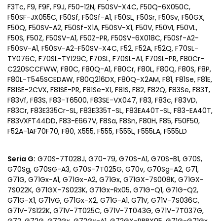
F3Tc, F9, F9F, F9J, F50-12N, F50SV-X4C, F50Q-6X050C,
F50SF-JX055C, F50Sf, F50Sf-A1, F50SL, F50Sr, F50Sv, F50GX,
F50Q, F50SV-A2, F50Sf-X1A, F50SV-X1, F50V, F50VI, F50VL,
F50S, F50Z, F50SV-A1, F50Z-PR, F50SV-6X018C, F50Sf-A2-
F50SV-A1, F50SV-A2-F50SV-X4C, F52, F52A, F52Q, F70SL-
TY076C, F70SL-TY129C, F70SL, F70SL-A1, F70SL-PR, F80Cr-
C220SCCFWW, F80C, F80Q-A1, F80Cr, F80L, F80Q, F80S, F8P,
F80L-T545SCEDAW, F80Q216DX, F80Q-X2AM, F81, F81Se, F81E,
F81SE-2CVX, F81SE-PR, F81Se-X1, F81S, F82, F82Q, F83Se, F83T,
F83Vf, F83S, F83-T6500, F83SE-VX047, F83, F83c, F83VD,
F83Cr, F83E335Cr-SL, F83E335T-SL, F83EA40T-SL, F83-EA40T,
F83VXFT44DD, F83-E667V, F8Sa, F8Sn, F80H, F85, F50F50,
F52A-1AF70F70, F80, X555, F555, F555L, F555LA, F555LD
Seria G:
G70S-7T028J, G70-79, G70S-A1, G70S-B1, G70S,
G70Sg, G70SG-A3, G70S-7T025G, G70v, G70Sg-A2, G71,
G71G, G71Gx-A1, G71Gx-A2, G71Gx, G71GX-7S008K, G71GX-
7S022K, G71GX-7S023K, G71Gx-Rx05, G71G-Q1, G71G-Q2,
G71G-X1, G71VG, G71Gx-X2, G71G-A1, G71V, G71V-7S036C,
G71V-7S122K, G71V-7T025C, G71V-7T043G, G71V-7T037G,