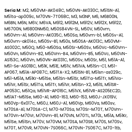
Seria M:
M2, M50VM-AK048C, M50VN-AK030C, M51SN-A1,
M51ta-ap009c, M70VN-7T068C, M3, M3NP, M6, M6B00N,
M6BN, M6N, M6V, M6VA, M912, M912M, M912V, M912X, M912Z,
M6700N, M6800NM50, M50S84VN-SL, M50V, M50vm,
M50Vm-A1, M50Vm-AK035C, M50Sa, M50vm-b1, M50Sv-A1,
M50vm-ak014c, M50Sv-B1, M50s, M50SA-AK013C, M50VM-
AS002C, M50Q, M50-M50Sa, M50Sr-M50Sv, M50Vc-M50Vm-
M50Vn, M50Vm-B2, M50Vm-B4, M50Vm-B5, M50Vc, M50VN-
AS153C, M50Vn, M50VN-AK031C, M50Sv, M50Sr, M51, M51A-A1,
M51-Se-AS018C, M51K, M51E, M51V, M51VA, M51Sn-C1, M51-
AP067, M51A-AP087C, M51TA-X2, M51SN-B1, M51sn-as029c,
M51-M51A, M51Kr-M51Se, M51Sn-M51Sr, M51Ta-M51Tr, M51Va-
M51Vr, M51Sr, M51Ta, M51Tr, M51Vr, M51Sn-X2, M51S, M51SR-
AP053C, M51Qa, M51VR-AP016C, M51VX, M51VR-AS205EC2D,
M51AT-M51Se, M60-A1, M60-163, M60-153, M60J-JX019V,
M60Vp-6x017c, M60J, M60J-A1, M60Vp, M60Va, M60sv,
M70SA-A1, M70SA-C1, M70-M70Sa, M70Sr-M70T, M70Vm-
M70Vn-M70Vr, M70Vm-B1, M70VN, M70TL, M70L, M51A, M51Kr,
M51Se, M51Sn, M70V, M70VM, M70SA, M70SR, M70S, M70Sv,
M70T, M70VR, M70VN-7S066C, M70VN-7S067C, M70-1tb,