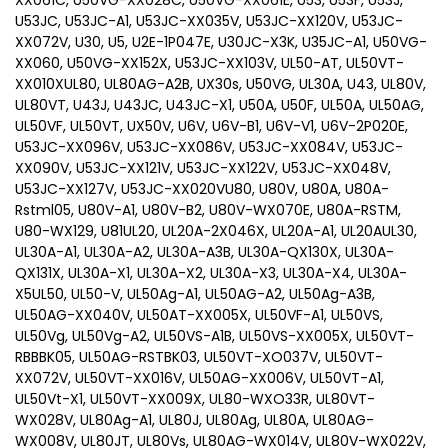
XX061C, U50VG-XX028C, U50VG-XX061E, U53, U53F, U53J,
U53JC, U53JC-A1, U53JC-XX035V, U53JC-XX120V, U53JC-
XX072V, U30, U5, U2E-1P047E, U30JC-X3K, U35JC-A1, U50VG-
XX060, U50VG-XX152X, U53JC-XX103V, UL50-AT, UL50VT-
XX010XUL80, UL80AG-A2B, UX30s, U50VG, UL30A, U43, UL80V,
UL80VT, U43J, U43JC, U43JC-X1, U50A, U50F, UL50A, UL50AG,
UL50VF, UL50VT, UX50V, U6V, U6V-B1, U6V-V1, U6V-2P020E,
U53JC-XX096V, U53JC-XX086V, U53JC-XX084V, U53JC-
XX090V, U53JC-XX121V, U53JC-XX122V, U53JC-XX048V,
U53JC-XX127V, U53JC-XX020VU80, U80V, U80A, U80A-
Rstml05, U80V-A1, U80V-B2, U80V-WX070E, U80A-RSTM,
U80-WX129, U81UL20, UL20A-2X046X, UL20A-A1, UL20AUL30,
UL30A-A1, UL30A-A2, UL30A-A3B, UL30A-QX130X, UL30A-
QX131X, UL30A-X1, UL30A-X2, UL30A-X3, UL30A-X4, UL30A-
X5UL50, UL50-V, UL50Ag-A1, UL50AG-A2, UL50Ag-A3B,
UL50AG-XX040V, UL50AT-XX005X, UL50VF-A1, UL50VS,
UL50Vg, UL50Vg-A2, UL50VS-A1B, UL50VS-XX005X, UL50VT-
RBBBK05, UL50AG-RSTBK03, UL50VT-XO037V, UL50VT-
XX072V, UL50VT-XX016V, UL50AG-XX006V, UL50VT-A1,
UL50Vt-X1, UL50VT-XX009X, UL80-WXO33R, UL80VT-
WX028V, UL80Ag-A1, UL80J, UL80Ag, UL80A, UL80AG-
WX008V, UL80JT, UL80Vs, UL80AG-WX014V, UL80V-WX022V,