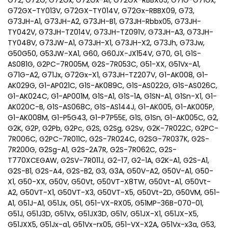
G72, G72G, G72Gx, G72Gx-A1, G72GX-RBBX05, G71G-G71Gx,
G72GX-TY013V, G72GX-TY014V, G72Gx-RBBX09, G73,
G73JH-A1, G73JH-A2, G73JH-B1, G73JH-Rbbx05, G73JH-
TY042V, G73JH-TZ014V, G73JH-TZ091V, G73JH-A3, G73JH-
TY048V, G73JW-A1, G73JH-X1, G73JH-X2, G73Jh, G73Jw,
G50G50, G53JW-XA1, G60, G60JX-JX154V, G70, G1, G1S-
AS081G, G2PC-7R005M, G2S-7R053C, G51-XX, G51Vx-A1,
G71G-A2, G71Jx, G72Gx-X1, G73JH-TZ207V, G1-AK008, G1-
AK029G, G1-AP021C, G1S-AK089C, G1S-AS022G, G1S-AS026C,
G1-AK024C, G1-AP001M, G1S-A1, G1S-1A, G1SN-A1, G1Sn-X1, G1-
AK020C-B, G1S-AS068C, G1S-AS144J, G1-AK005, G1-AK005P,
G1-AK008M, G1-P5G43, G1-P7P55E, G1S, G1Sn, G1-AK005C, G2,
G2K, G2P, G2Pb, G2Pc, G2S, G2Sg, G2Sv, G2K-7R022C, G2PC-
7R006C, G2PC-7R011C, G2S-7R024C, G2SG-7R037K, G2S-
7R200G, G2Sg-A1, G2S-2A7R, G2S-7R062C, G2S-
T770XCEGAW, G2SV-7R011J, G2-17, G2-1A, G2K-A1, G2S-A1,
G2S-B1, G2S-A4, G2S-B2, G3, G3A, G50V-A2, G50V-A1, G50-
X1, G50-XX, G50V, G50Vt, G50VT-X8TW, G50Vt-A1, G50Vt-
A2, G50VT-X1, G50VT-X3, G50VT-X5, G50Vt-2D, G50VM, G51-
A1, G51J-A1, G51Jx, G51, G51-VX-RX05, G51MP-36B-070-01,
G51J, G51J3D, G51Vx, G51JX3D, G51V, G51JX-X1, G51JX-X5,
G51JXX5, G51Jx-a1, G51Vx-rx05, G51-VX-X2A, G51Vx-x3a, G53,