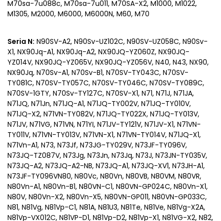
M70sa-7u088c, M70sa-7u011, M70SA-X2, M1000, M1022,
M1305, M2000, M6000, M6000N, M60, M70
Seria N:
N90SV-A2, N90Sv-UZ102C, N90SV-UZ058C, N90Sv-
X1, NX90Jq-A1, NX90Jq-A2, NX90JQ-YZ060Z, NX90JQ-
YZ014V, NX90JQ-YZ065V, NX90JQ-YZ056V, N40, N43, NX90,
NX90Jq, N70Sv-A1, N70Sv-B1, N70SV-TY043C, N70SV-
TY081C, N70SV-TY057C, N70SV-TY046C, N70SV-TY089C,
N70SV-1GTY, N70Sv-TY127C, N70SV-X1, N71, N71J, N71JA,
N71JQ, N71Jn, N71JQ-A1, N71JQ-TY002V, N71JQ-TY010V,
N71JQ-X2, N71VN-TY082V, N71JQ-TY022X, N71JQ-TY013V,
N71JV, N71VG, N71VN, N71YI, N71JV-TY121V, N71JV-X1, N71VN-
TY011V, N71VN-TY013V, N71VN-X1, N71VN-TY014V, N71JQ-X1,
N71Vn-A1, N73, N73Jf, N73JG-TY029V, N73JF-TY096V,
N73JQ-TZ087V, N73Jg, N73Jn, N73Jq, N73J, N73JN-TY035V,
N73JQ-A2, N73JQ-A2-NB, N73JQ-A1, N73JQ-XV1, N73JH-A1,
N73JF-TY096VN80, N80Vc, N80Vn, N80VB, N80VM, N80VR,
N80Vn-A1, N80Vn-B1, N80VN-C1, N80VN-GP024C, N80Vn-X1,
N80V, N80Vn-X2, N80Vn-X5, N80VN-GP011, N80VN-GP033C,
N81, N81Vg, N81Vp-C1, N81A, N81U3, N81Te, N81Ve, N81Vg-X2A,
N81Vp-VX012C, N81VP-D1, N81Vp-D2, N81Vp-X1, N81VG-X2, N82,