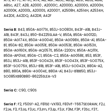
A7S, A7Tc, A7Vc, A7K, A8, A8F, A8Jc, A8Jp, A8Jr, A8Js, A8M,
A8Sc, A27, A28, A2000 , A2000C, A2000D, A2000G, A2000H,
A2000K, A2000L, A2000S, A2000T, A2508H, A2514H, A2534H,
A42DE, A42DQ, A42DR, A42F
Seria B:
B43, B50A-AG171X, B53J-SO083X, B43F-A1B, B43J-
A1B, B43F, B43J, B50-84225SLAA-V, B50A, B50A-AG012D,
B50A-AG174X, B50A-4G004E, B50A-AG098X, B50A-A1, B50A-
B1, B50A-B2, B50A-AG051E, B50A-AG053E, B50A-AG153X,
B50A-AG160X, B50A-AQ057E, B50A-220DV, B50A-AQ111X,
B50A-AP014E, B50A-C1, B50A-C2, B50A-AG058E, B53, B53F,
B53J, B53J-A1B, B53F-SO042X, B53F-SO043X, B53F-SO075X,
B53F-SO076X, B53J-B1B, B53F-A1B, B53J-SO042X, B80A-A2,
B80, B80A, B80A-4G004E, B80A-A1, B43J-B1BB50, B53J-
SO085XB80B80-86225SLEA-V3
Seria C:
C90, C90S
Seria F:
F2, F50Sf-A2, F81SE-VX193, F83Vf-T667SEGRAW, F2J,
F2Je, F3, F3Ja, F3Jc, F3Jm, F3Jp, F3Jr, F3M, F3P, F3Sc, F3T,