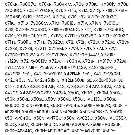
X70KR-7S067C, X70KR-7S044C, X70S, X70IO-TY081V, X70L-
7S009C, X70IJ-TY048V, X71, X71Tp, X71A, X71Q, X71SL, X71A-
7S046E, X71SL-7S027E, X71GX, X71SL-B2, X71Q-7S002C,
X71IO, X71Q-7S066C, X71Q-7S018E, X71V, X71VN-7S010C,
X71S, X71SR-7S043C, X71SR-7S046C, X71TI, X71SL-7S096C,
X71Sr, X71SL-C1, X71TL, X71VN, X71TL-7S0228C, X71TL-7S003C,
X71TL-7S011C, X71TL-7S022C, X72, X72F, X72JK, X72JR, X72VN,
X72SA, X72SR, X72TL, X72VM, X72VR, X72D, X72J, X72V,
X72DR-TY012V, X72JK-TY026V, X72F-TY044V, X72JR-
TY123V, X72-ty0013v, X72JK-TY004V, X72JR-TY017V, X72JR-
TY144V, X72JR-TY255V, X72DR-TY043V, X42EI35JB-SL,
X42EI33JE-SL, X42JR-VX110V, X42EI45JE-SL, X42JE-VX031,
X42EI46JE-SL, X42E45Jb-S, X42EP60JB-SL, X42EP60Je-SL,
X42F, X42, X42JB, X42JE, X42JK, X42JR, X42JV, X42J, X42N,
X42DE, X42JV-VX023V, X42JA, X50C, X50GL, X50M, X50N,
X50R, X50RL, X50SL, X50V, X50VL, X50GL-AG133E, X50SL-
AP100C, X50N-AP161C, X50GL-AP045, X50SL-AP182C, X50RL-
AP236H, X50RL-AP999, X50N-AP161H, X50N-AP187C, X50SR,
X50-AP048C, X50N-AP179C, X50V-AP023C, X50VL-AG059P,
X50Q, X50Z, X50N-AP011C, X50R-AG208P, X50RL-AG330P,
X50R-AP341C, X50N-AP026CAC, X50R-AG209P, X50R-