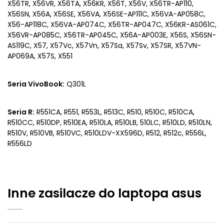
X56TR, X56VR, X56TA, X56KR, X56T, X56V, X56TR-AP110,
X56SN, X56A, X56SE, X56VA, X56SE-AP111C, X56VA-AP058C,
X56-AP118C, X56VA-AP074C, X56TR-AP047C, X56KR-AS061C,
X56VR-AP085C, X56TR-AP045C, X56A-AP003E, X56S, X56SN-
AS119C, X57, X57Vc, X57Vn, X57Sa, X57Sv, X57SR, X57VN-
AP069A, X57S, X551
Seria VivoBook:
Q301L
Seria R:
R551CA, R551, R553L, R513C, R510, R510C, R510CA,
R510CC, R510DP, R510EA, R510LA, R510LB, 510LC, R510LD, R510LN,
R510V, R510VB, R510VC, R510LDV-XX596D, R512, R512c, R556L,
R556LD
Inne
zasilacze do laptopa asus