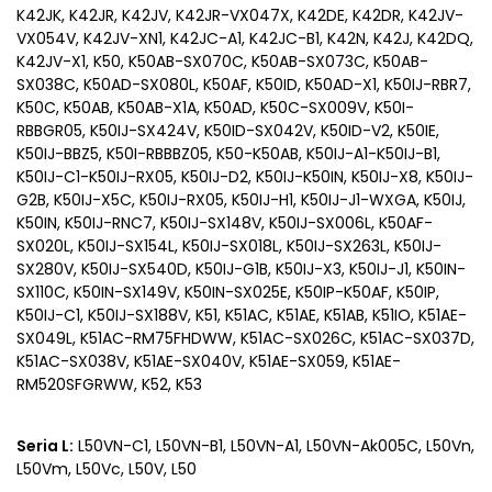
K42JK, K42JR, K42JV, K42JR-VX047X, K42DE, K42DR, K42JV-
VX054V, K42JV-XN1, K42JC-A1, K42JC-B1, K42N, K42J, K42DQ,
K42JV-X1, K50, K50AB-SX070C, K50AB-SX073C, K50AB-
SX038C, K50AD-SX080L, K50AF, K50ID, K50AD-X1, K50IJ-RBR7,
K50C, K50AB, K50AB-X1A, K50AD, K50C-SX009V, K50I-
RBBGR05, K50IJ-SX424V, K50ID-SX042V, K50ID-V2, K50IE,
K50IJ-BBZ5, K50I-RBBBZ05, K50-K50AB, K50IJ-A1-K50IJ-B1,
K50IJ-C1-K50IJ-RX05, K50IJ-D2, K50IJ-K50IN, K50IJ-X8, K50IJ-
G2B, K50IJ-X5C, K50IJ-RX05, K50IJ-H1, K50IJ-J1-WXGA, K50IJ,
K50IN, K50IJ-RNC7, K50IJ-SX148V, K50IJ-SX006L, K50AF-
SX020L, K50IJ-SX154L, K50IJ-SX018L, K50IJ-SX263L, K50IJ-
SX280V, K50IJ-SX540D, K50IJ-G1B, K50IJ-X3, K50IJ-J1, K50IN-
SX110C, K50IN-SX149V, K50IN-SX025E, K50IP-K50AF, K50IP,
K50IJ-C1, K50IJ-SX188V, K51, K51AC, K51AE, K51AB, K51IO, K51AE-
SX049L, K51AC-RM75FHDWW, K51AC-SX026C, K51AC-SX037D,
K51AC-SX038V, K51AE-SX040V, K51AE-SX059, K51AE-
RM520SFGRWW, K52, K53
Seria L:
L50VN-C1, L50VN-B1, L50VN-A1, L50VN-Ak005C, L50Vn,
L50Vm, L50Vc, L50V, L50