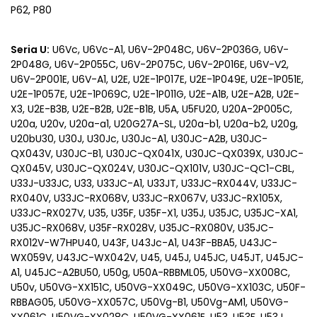
P62, P80
Seria U:
U6Vc, U6Vc-A1, U6V-2P048C, U6V-2P036G, U6V-
2P048G, U6V-2P055C, U6V-2P075C, U6V-2P016E, U6V-V2,
U6V-2P001E, U6V-A1, U2E, U2E-1P017E, U2E-1P049E, U2E-1P051E,
U2E-1P057E, U2E-1P069C, U2E-1P011G, U2E-A1B, U2E-A2B, U2E-
X3, U2E-B3B, U2E-B2B, U2E-B1B, U5A, U5FU20, U20A-2P005C,
U20a, U20v, U20a-a1, U20G27A-SL, U20a-b1, U20a-b2, U20g,
U20bU30, U30J, U30Jc, U30Jc-A1, U30JC-A2B, U30JC-
QX043V, U30JC-B1, U30JC-QX041X, U30JC-QX039X, U30JC-
QX045V, U30JC-QX024V, U30JC-QX101V, U30JC-QC1-CBL,
U33J-U33JC, U33, U33JC-A1, U33JT, U33JC-RX044V, U33JC-
RX040V, U33JC-RX068V, U33JC-RX067V, U33JC-RX105X,
U33JC-RX027V, U35, U35F, U35F-X1, U35J, U35JC, U35JC-XA1,
U35JC-RX068V, U35F-RX028V, U35JC-RX080V, U35JC-
RX012V-W7HPU40, U43F, U43Jc-A1, U43F-BBA5, U43JC-
WX059V, U43JC-WX042V, U45, U45J, U45JC, U45JT, U45JC-
A1, U45JC-A2BU50, U50g, U50A-RBBML05, U50VG-XX008C,
U50v, U50VG-XX151C, U50VG-XX049C, U50VG-XX103C, U50F-
RBBAG05, U50VG-XX057C, U50Vg-B1, U50Vg-AM1, U50VG-