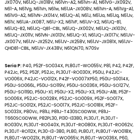
JX070V, N61JQ-JX018V, N61Vn-A2, N61Vn-A1, N61VG-JX092V,
N61-A, N61Vg, N61Vn, N61w, N61JA-JX008V, N61Vn-A, N61Vg-A1,
N61VG-A2, N61VN-JX014V, N61JQ-A1, N61J, N61Ja, N61Jq, N61Jv,
N61V, N61JA-JX087, N61J-X2, N61VF, N61JV-X2, N61JQ-B1,
N61JQ-B2, N61JQ-QB1-CBL, N61JQ-JX002V, N61JQ-JX103V,
N61JQ-JX011V, N61VN-JX013V, N61JQ-X1, N61JQ-JX017V, N61JV-
JX007V, N61JV-JX252V, N61JV-JX258V, N61JV-JX081X, N61JV-
QHDB1-CBIL, N61JV-JX438V, N61QN70, N70Sv
Seria P:
P40, P52F-SO034X, PL80JT-WO055V, P81, P42, P42F,
P42Jc, P52, P52F, P52Jc, PL30JT-RO030X, P50IJ, P42JC-
VO006X, P42JC-VO012X, P42F-VO007XP50, P50IJ-S0014X,
P50IJ-SO066L, P50IJ-SO119V, P50IJ-SO036X, P50IJ-SO127V,
P50IJ-SO119D, P50IJ-X1, P50IJ-X2, P50IJ-X3, P50IJ-A1B, P52F-
SO006X, P52JC-SO028X, P52JC-SO009X, P52F-SO017X,
P52JC-SO012X, P52JC-SO017X, P52JC-SO018X, P52F-
SO033X, P80Vc, P81IJ, P81IJ-T430SCGDWW, P81IJ-
T660SCGDWW, P82PL30, Pl30-I3380, PL30JT, PL30JT-
RO030V, PL30JT-RO040X, PL30JT-RO080X, PL30JT-RO062V,
PL30JT-RO112X, PL30-I3-380, PL80, PL80JT, PL80JT-WO018X,
PL80JT-WO021X, PL80JT-WO065V, PL80JT-WO036X, P60,