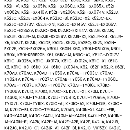
K52F-B1, K52f-C1, K52F-C2B, K52F-BBR5, K52F-BBR9, K52F,
K52F-A1, K52F-SX051V, K52F-SX060D, K52F-SX065X, K52F-
SX062V, K52F-SX416V, K52F-SX206V, K52F-SX074V, K52JB,
K52JC, K52DE-EX064V, K52JC-B1, K52JC-X2, K52JC-EX,
K52JC-EX073V, K52JE-XN1, K52JC-EX145V, K52JE-EX065V,
K52JC-EX352V, K52JC-XN1, K52JC-EX144V, K52JE, K52JK,
K52JR, K52JR-A1, K52JR-SX059V, K52JR-X2, K52JR-X4, K52JR-
X5, K52JT, K52JU, K52DE, K52Dr, K52Xi, K52EQ, K52N, K52N-
EX026, K52N-EX026V, K60IJ, K60IN, K60, K60IJ-RBLX05, K60IL,
K60XI, K60I-RBBBR05, K61, K61IC-A1, K61IC-A2, K61IC-JX017V,
K61IC-JX025V, K61IC-JX017X, K61IC-JX012V, K61IC-X1, K61IC-
X2, K61IC-X3, K61IC-X4, K61IC-JX034V, K62, K62F-K62JR, K62F,
K70AB, K70AC, K70AD-TY059V, K70AB-TY003C, K70AC-
TY024V, K70AB-TY027C, K70AB-TY056V, K70AD-TY060L,
K70AE-TY037L, K70AF-TY007V, K70AF-TY016L, K70IC-
TY006V, K70ID, K70IO, K70IC-X1, K70IJ-X1, K70IJ, K70IJ-
T4300, K70IJ-TY041L, K70IJ-TY041X, K70IJ-TY085V, K70IJ-
TY107L, K70IJ-TY111X, K70IC-A1, K70IC-A2, K70IJ-D1B, K70IO-
A1, K70IO-B1, K70IO-TY014C, K70AD, K40IN-X1, K40IJ-F1B,
K40-K40AB, K40C-K40IJ, K40IJ-A1-K40IN, K40IJ-D2, K40IN-
A1-K40IN-B1, K42K, K42F-A1, K42F-A2B, K42F, K42JA, K42JB,
K42JC, K42JC-C1, K42JR-A1, K42F-B1, K42JC-VX152X, K42JE,