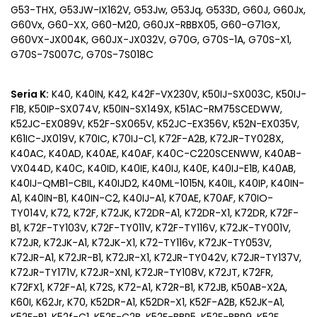
G53-THX, G53JW-IX162V, G53Jw, G53Jq, G533D, G60J, G60Jx,
G60Vx, G60-XX, G60-M20, G60JX-RBBX05, G60-G71GX,
G60VX-JX004K, G60JX-JX032V, G70G, G70S-1A, G70S-X1,
G70S-7S007C, G70S-7S018C
Seria K:
K40, K40IN, K42, K42F-VX230V, K50IJ-SX003C, K50IJ-
F1B, K50IP-SX074V, K50IN-SX149X, K51AC-RM75SCEDWW,
K52JC-EX089V, K52F-SX065V, K52JC-EX356V, K52N-EX035V,
K61IC-JX019V, K70IC, K70IJ-C1, K72F-A2B, K72JR-TY028X,
K40AC, K40AD, K40AE, K40AF, K40C-C220SCENWW, K40AB-
VX044D, K40C, K40ID, K40IE, K40IJ, K40E, K40IJ-E1B, K40AB,
K40IJ-QMB1-CBIL, K40IJD2, K40ML-1015N, K40IL, K40IP, K40IN-
A1, K40IN-B1, K40IN-C2, K40IJ-A1, K70AE, K70AF, K70IO-
TY014V, K72, K72F, K72JK, K72DR-A1, K72DR-X1, K72DR, K72F-
B1, K72F-TY103V, K72F-TY011V, K72F-TY116V, K72JK-TY001V,
K72JR, K72JK-A1, K72JK-X1, K72-TY116v, K72JK-TY053V,
K72JR-A1, K72JR-B1, K72JR-X1, K72JR-TY042V, K72JR-TY137V,
K72JR-TY171V, K72JR-XN1, K72JR-TY108V, K72JT, K72FR,
K72FX1, K72F-A1, K72S, K72-A1, K72R-B1, K72JB, K50AB-X2A,
K60I, K62Jr, K70, K52DR-A1, K52DR-X1, K52F-A2B, K52JK-A1,