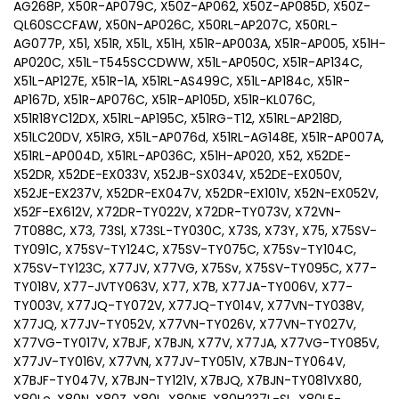
AG268P, X50R-AP079C, X50Z-AP062, X50Z-AP085D, X50Z-
QL60SCCFAW, X50N-AP026C, X50RL-AP207C, X50RL-
AG077P, X51, X51R, X51L, X51H, X51R-AP003A, X51R-AP005, X51H-
AP020C, X51L-T545SCCDWW, X51L-AP050C, X51R-AP134C,
X51L-AP127E, X51R-1A, X51RL-AS499C, X51L-AP184c, X51R-
AP167D, X51R-AP076C, X51R-AP105D, X51R-KL076C,
X51R18YC12DX, X51RL-AP195C, X51RG-T12, X51RL-AP218D,
X51LC20DV, X51RG, X51L-AP076d, X51RL-AG148E, X51R-AP007A,
X51RL-AP004D, X51RL-AP036C, X51H-AP020, X52, X52DE-
X52DR, X52DE-EX033V, X52JB-SX034V, X52DE-EX050V,
X52JE-EX237V, X52DR-EX047V, X52DR-EX101V, X52N-EX052V,
X52F-EX612V, X72DR-TY022V, X72DR-TY073V, X72VN-
7T088C, X73, 73Sl, X73SL-TY030C, X73S, X73Y, X75, X75SV-
TY091C, X75SV-TY124C, X75SV-TY075C, X75Sv-TY104C,
X75SV-TY123C, X77JV, X77VG, X75Sv, X75SV-TY095C, X77-
TY018V, X77-JVTY063V, X77, X7B, X77JA-TY006V, X77-
TY003V, X77JQ-TY072V, X77JQ-TY014V, X77VN-TY038V,
X77JQ, X77JV-TY052V, X77VN-TY026V, X77VN-TY027V,
X77VG-TY017V, X7BJF, X7BJN, X77V, X77JA, X77VG-TY085V,
X77JV-TY016V, X77VN, X77JV-TY051V, X7BJN-TY064V,
X7BJF-TY047V, X7BJN-TY121V, X7BJQ, X7BJN-TY081VX80,