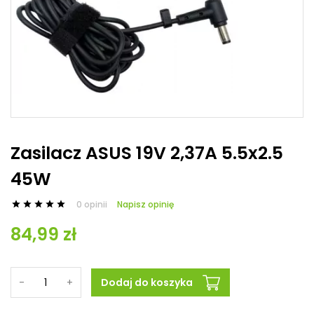
Zasilacz ASUS 19V 2,37A 5.5x2.5
45W
0 opinii
Napisz opinię





84,99 zł
-
+
Dodaj do koszyka