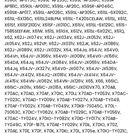
X59GL-AP075C, X59SL-AP233C, X59SL-AP338C, X59SR-
AP181C, X59GL-AP001C, X59SL-AP26C, X59SR-AP046C,
X59SR-AP017, X59SL-AP026C, X59SL-AP305C, X61SL-6X092C,
X61SL-6X136C, X61SL24BLPM, X61SL-T420SCELAW, X61SL, X61Z,
X61Sf, X61SF210DV, X61SF-JX010C, X61SV, X61SL-6X129C, X61S-
T585SEEFAW, X61W, X61S, X61GX, X61ZV, X61SL-6X021C, X61Q,
X62, X62J-JX074V, X62J-JX034V, X62J-JX053V, X62J-
JX054V, X62J, X62VP, X62J-JX031V, X62JK, X62J-JX086V,
X62J-JX089V, X62J-JX032V, X64, X64Ja, X64JV, X64VG,
X64Vn, X64JV-JX366V, X64VG-JX008V, X64VG-JX156V,
X64DA, X64Jq, X64JV-JX084V, X64JV-JX065V, X64DA-
X64Jq, X64JV-JX327V, X64VG-JX007V, X64JV-JX536V,
X64JV-JX412V, X64JQ-JX016V, X64JV-JX414V, X64JV-
JX415V, X64VN-JX062V, X64VN-JX126V, X65, X66, X66IC,
X66IC-JX011v, X66IC-JX015X, X66IC-JX010VX70, X70AB,
X70AC, X70AD, X70AF, X70IC, X70IJ, X70AD-TY053V, X70AC-
TY023C, X70AD-TY009V, X70AB-TY027V, X70AB-TY049,
X70AF-TY002V, X70AB-TY049V, X70KR-7S045C, X70L-
7S063C, X70IC-TY062V, X70AB-TY029C, X70AB-TY056V,
X70AC-TY024V, X70IO-TY082V, X70ID-TY017V, X70AB-
TY049C, X70F-1B7S, X70AE-TY029V, X70IL, X70IO, X70Z,
X70AE, X70E, X70F, X70K, X70Kr, X70L, X70Se, X70IO-TY021C,