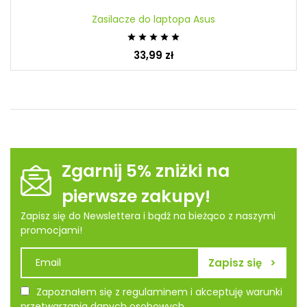
Zasilacze do laptopa Asus





33,99 zł
Zgarnij 5% zniżki na
pierwsze zakupy!
Zapisz się do Newslettera i bądź na bieżąco z naszymi
promocjami!
Zapoznałem się z regulaminem i akceptuję warunki
przetwarzania danych osobowych