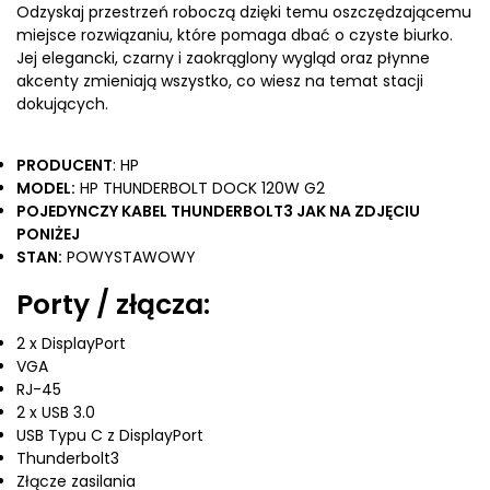
Odzyskaj przestrzeń roboczą dzięki temu oszczędzającemu
miejsce rozwiązaniu, które pomaga dbać o czyste biurko.
Jej elegancki, czarny i zaokrąglony wygląd oraz płynne
akcenty zmieniają wszystko, co wiesz na temat stacji
dokujących.
PRODUCENT
: HP
MODEL:
HP THUNDERBOLT DOCK 120W G2
POJEDYNCZY KABEL THUNDERBOLT3 JAK NA ZDJĘCIU
PONIŻEJ
STAN:
POWYSTAWOWY
Porty / złącza:
2 x DisplayPort
VGA
RJ-45
2 x USB 3.0
USB Typu C z DisplayPort
Thunderbolt3
Złącze zasilania