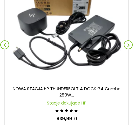


NOWA STACJA HP THUNDERBOLT 4 DOCK G4 Combo
280W...
Stacje dokujące HP





839,99 zł