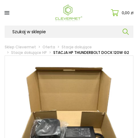

0,00 zł
Sklep Clevermet
Oferta
Stacje dokujące
Stacje dokujące HP
STACJA HP THUNDERBOLT DOCK 120W G2