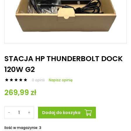
STACJA HP THUNDERBOLT DOCK
120W G2
0 opinii
Napisz opinię





269,99 zł
-
+
Dodaj do koszyka
Ilość w magazynie: 3