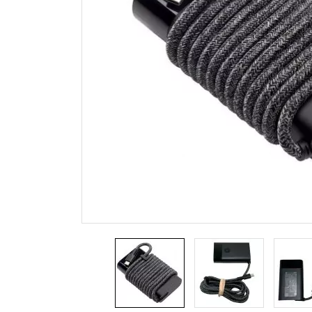
Zasilacze do laptopa Sony
Zasilacze do monitora Samsung
Zasilacze APD
Zasilacze do laptopa Delta
Zasilacze LiteOn
Zasilacze Alienware
Zasilacze Chicony
Zasilacze LG do monitora
Zasilacze Razer
Akcesoria / Peryferia
Zasi
Myszki do laptopa
Zasil
Klawiatury do laptopa
Zasil
Słuchawki
Ładowarki USB
Torby na laptopa