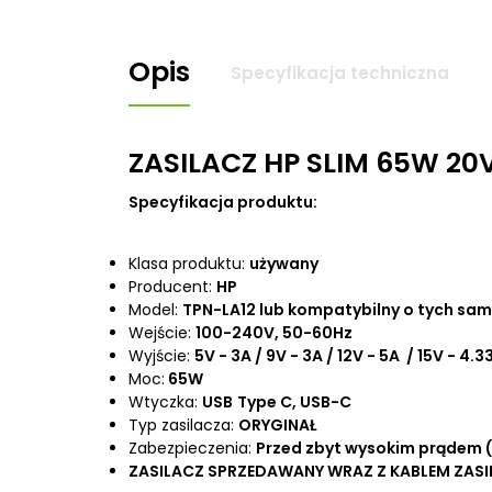
Opis
Specyfikacja techniczna
ZASILACZ HP SLIM 65W 20
Specyfikacja produktu:
Klasa produktu:
używany
Producent:
HP
Model:
TPN-LA12 lub kompatybilny o tych sa
Wejście:
100-240V, 50-60Hz
Wyjście:
5V - 3A / 9V - 3A / 12V - 5A / 15V - 4.
Moc:
65W
Wtyczka:
USB
Type C, USB-C
Typ zasilacza:
ORYGINAŁ
Zabezpieczenia:
Przed zbyt wysokim prądem (
ZASILACZ SPRZEDAWANY WRAZ Z KABLEM ZAS