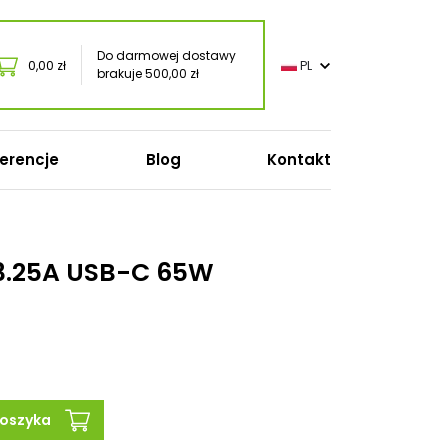
Do darmowej dostawy
0,00 zł
PL
brakuje 500,00 zł
erencje
Blog
Kontakt
 3.25A USB-C 65W
o
oft
onic
s
koszyka