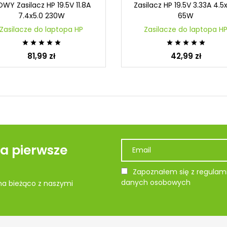
WY Zasilacz HP 19.5V 11.8A
Zasilacz HP 19.5V 3.33A 4.5
7.4x5.0 230W
65W
Zasilacze do laptopa HP
Zasilacze do laptopa H










81,99 zł
42,99 zł
na pierwsze
Zapoznałem się z regulami
danych osobowych
 na bieżąco z naszymi