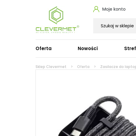
Moje konto
Oferta
Nowości
Stre
Zasilacze do laptopa
Ka
Sklep Clevermet
Oferta
Zasilacze do lapto
Zasilacze do laptopa Dell
Ka
Zasilacze do laptopa HP
Ka
Zasilacze do laptopa Lenovo
Ka
Zasilacze do MacBooka Apple
Ka
Zasilacze do laptopa Acer
Ka
Zasilacze do laptopa Asus
Pr
Zasilacze do laptopa Microsoft
Ka
Zasilacze do laptopa Toshiba
Zasilacze do laptopa Fujitsu