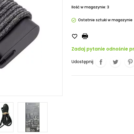
Pozostałe
Ilość w magazynie: 3
Ostatnie sztuki w magazynie

Zadaj pytanie odnośnie p
Udostępnij
lacze stabilizowane
Kable sygnałowe
acze stabilizowane 12v
Kable HDMI
acze stabilizowane 24v
Kable Displayport
Kable DVI
Kable VGA
Kable Mini Displayport
Kabel USB-C USB-C 3A
Kabel USB-C USB-C 5A
Kabel Thunderbolt
Kabel Ethernet LAN RJ45