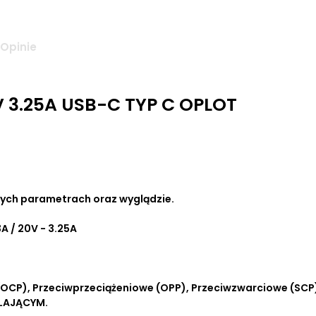
Opinie
V 3.25A USB-C TYP C OPLOT
mych parametrach oraz wyglądzie.
33A / 20V - 3.25A
OCP), Przeciwprzeciążeniowe (OPP), Przeciwzwarciowe (SCP
ILAJĄCYM.