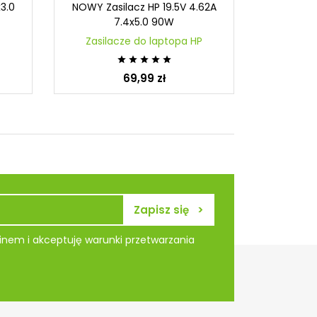
x3.0
NOWY Zasilacz HP 19.5V 4.62A
NOWY Zas
7.4x5.0 90W
P
Zasilacze do laptopa HP
Zasil





69,99 zł
nem i akceptuję warunki przetwarzania