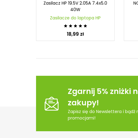
A 7.4x5.0
Zasilacz HP 19.5V 2.05A 7.4x5.0
NO
40W
opa HP
Zasilacze do laptopa HP





18,99 zł
Zgarnij 5% zniżki 
zakupy!
Zapisz się do Newslettera i bądź
promocjami!