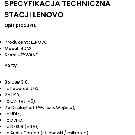
SPECYFIKACJA TECHNICZNA
STACJI LENOVO
Opis produktu:
Producent :
LENOVO
Model:
40A2
Stan:
UŻYWANE
Porty:
3 x USB 3.0,
1 x Powered USB,
2 x USB,
1 x LAN (RJ-45),
2 x DisplayPort (Wyjście, Wejście),
1 x HDMI,
1 x DVI-D,
1 x D-SUB (VGA),
1 x Audio Combo (słuchawki / mikrofon)