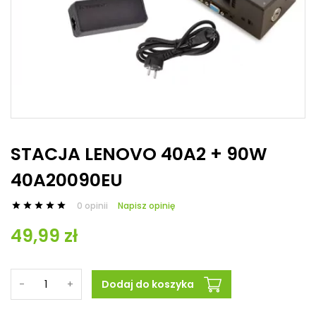
STACJA LENOVO 40A2 + 90W
40A20090EU
0 opinii
Napisz opinię





49,99 zł
-
+
Dodaj do koszyka