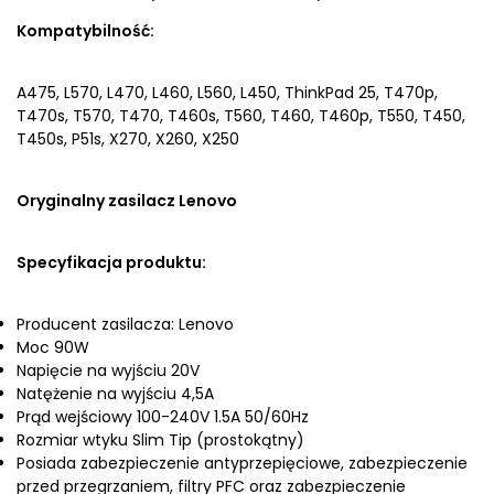
Kompatybilność:
A475, L570, L470, L460, L560, L450, ThinkPad 25, T470p,
T470s, T570, T470, T460s, T560, T460, T460p, T550, T450,
T450s, P51s, X270, X260, X250
Oryginalny zasilacz Lenovo
Specyfikacja produktu:
Producent zasilacza: Lenovo
Moc 90W
Napięcie na wyjściu 20V
Natężenie na wyjściu 4,5A
Prąd wejściowy 100-240V 1.5A 50/60Hz
Rozmiar wtyku Slim Tip (prostokątny)
Posiada zabezpieczenie antyprzepięciowe, zabezpieczenie
przed przegrzaniem, filtry PFC oraz zabezpieczenie