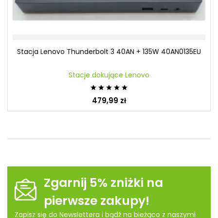
Stacja Lenovo Thunderbolt 3 40AN + 135W 40AN0135EU
Stacje dokujące Lenovo





479,99 zł
Zgarnij 5% zniżki na
pierwsze zakupy!
Zapisz się do Newslettera i bądź na bieżąco z naszymi