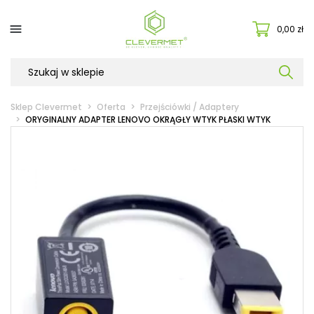

0,00 zł
Sklep Clevermet
Oferta
Przejściówki / Adaptery
ORYGINALNY ADAPTER LENOVO OKRĄGŁY WTYK PŁASKI WTYK