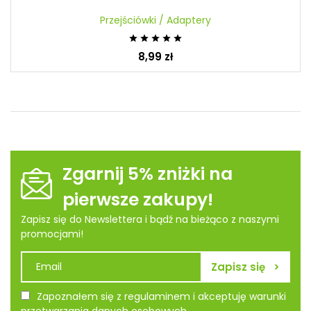
Przejściówki / Adaptery





8,99 zł
Zgarnij 5% zniżki na
pierwsze zakupy!
Zapisz się do Newslettera i bądź na bieżąco z naszymi
promocjami!
Zapoznałem się z regulaminem i akceptuję warunki