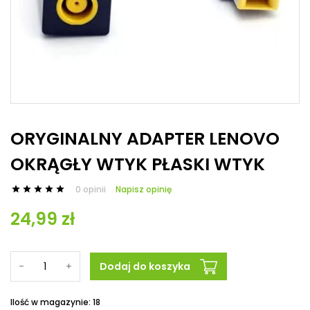
ORYGINALNY ADAPTER LENOVO
OKRĄGŁY WTYK PŁASKI WTYK
0 opinii
Napisz opinię





24,99 zł
-
+
Dodaj do koszyka
Ilość w magazynie: 18