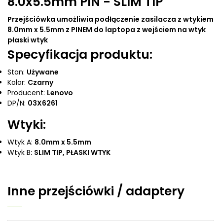
8.0x5.5mm PIN - SLIM TIP
Przejściówka umożliwia podłączenie zasilacza z wtykiem
8.0mm x 5.5mm z PINEM do laptopa z wejściem na wtyk
płaski wtyk
Specyfikacja produktu:
Stan:
Używane
Kolor:
C
zarny
Producent:
Lenovo
DP/N:
03X6261
Wtyki:
Wtyk A:
8.0mm x 5.5mm
Wtyk B
: SLIM TIP, PŁASKI WTYK
Inne
przejściówki / adaptery