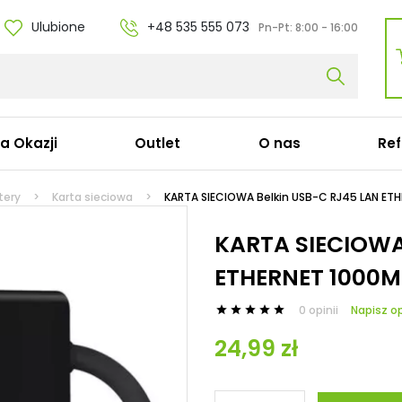
Ulubione
+48 535 555 073
Pn-Pt:
8:00 - 16:00
fa Okazji
Outlet
O nas
Ref
ble zasilające
Stacje dokujące
tery
Karta sieciowa
KARTA SIECIOWA Belkin USB-C RJ45 LAN ET
bel koniczynka C5
Stacje dokujące Dell
KARTA SIECIOWA
bel ósemka C7
Stacje dokujące HP
ETHERNET 1000M
bel zasilający Apple
Stacje dokujące Lenov
bel zasilający do komputera C13
Stacje dokujące Acer
bel serwerowy C19
Stacje dokujące Micros
0 opinii
Napisz op





zedłużki
Stacje dokujące Panas
24,99 zł
bel konsolowy Cisco (C15)
Stacje dokujące Targu
Stacje dokujące Fujitsu
Stacje dokujące Apple