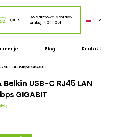
Do darmowej dostawy
0,00 zł
PL
brakuje 500,00 zł
erencje
Blog
Kontakt
HERNET 1000Mbps GIGABIT
 Belkin USB-C RJ45 LAN
bps GIGABIT
o
oft
inię
onic
s