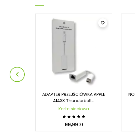



price USB-
ADAPTER PRZEJŚCIÓWKA APPLE
NO
5...
A1433 Thunderbolt...
wa
Karta sieciowa





99,99 zł