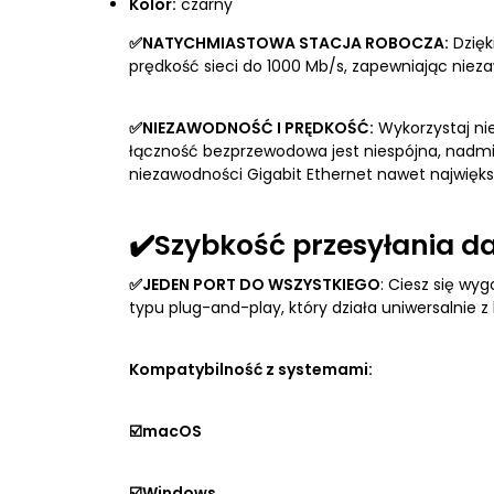
Kolor:
czarny
✅NATYCHMIASTOWA STACJA ROBOCZA:
Dzięk
prędkość sieci do 1000 Mb/s, zapewniając nieza
✅NIEZAWODNOŚĆ I PRĘDKOŚĆ:
Wykorzystaj ni
łączność bezprzewodowa jest niespójna, nadmier
niezawodności Gigabit Ethernet nawet najwięk
✔️Szybkość przesyłania 
✅JEDEN PORT DO WSZYSTKIEGO
: Ciesz się w
typu plug-and-play, który działa uniwersalnie
Kompatybilność z systemami:
☑️macOS
☑️Windows