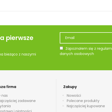
na pierwsze
Zapoznałem się z regulami
danych osobowych
 na bieżąco z naszymi
za firma
Zakupy
 nas
Nowości
ajczęściej zadawane
Polecane produkty
ytania
Najczęściej kupowane
ostawa i płatności