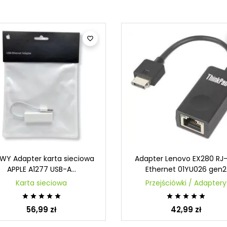

WY Adapter karta sieciowa
Adapter Lenovo EX280 RJ
APPLE A1277 USB-A...
Ethernet 01YU026 gen2
Karta sieciowa
Przejściówki / Adaptery










56,99 zł
42,99 zł