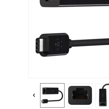
Zasilacze do laptopa Sony
Zasilacze do monitora Samsung
Zasilacze APD
Zasilacze do laptopa Delta
Zasilacze LiteOn
Zasilacze Alienware
Zasilacze Chicony
Zasilacze LG do monitora
Zasilacze Razer
Akcesoria / Peryferia
Zasi
Myszki do laptopa
Zasil
Klawiatury do laptopa
Zasil
Słuchawki
Ładowarki USB
Torby na laptopa
