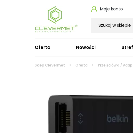
Moje konto
Oferta
Nowości
Stre
Zasilacze do laptopa
Ka
Sklep Clevermet
Oferta
Przejściówki / Adap
Zasilacze do laptopa Dell
Ka
Zasilacze do laptopa HP
Ka
Zasilacze do laptopa Lenovo
Ka
Zasilacze do MacBooka Apple
Ka
Zasilacze do laptopa Acer
Ka
Zasilacze do laptopa Asus
Pr
Zasilacze do laptopa Microsoft
Ka
Zasilacze do laptopa Toshiba
Zasilacze do laptopa Fujitsu