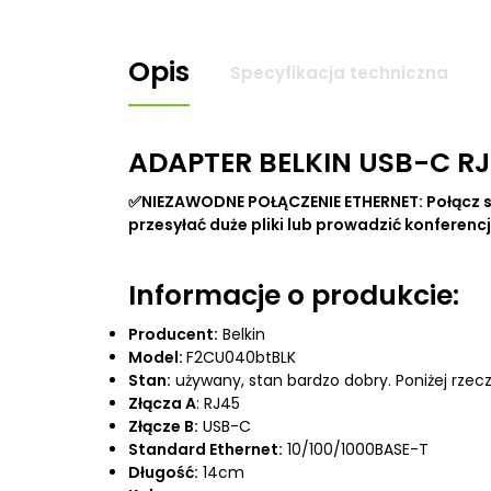
Opis
Specyfikacja techniczna
ADAPTER BELKIN USB-C RJ
✅NIEZAWODNE POŁĄCZENIE ETHERNET: Połącz s
przesyłać duże pliki lub prowadzić konferenc
Informacje o produkcie:
Producent:
Belkin
Model:
F2CU040btBLK
Stan:
używany, stan bardzo dobry. Poniżej rzecz
Złącza A
: RJ45
Złącze B:
USB-C
Standard Ethernet:
10/100/1000BASE-T
Długość:
14cm