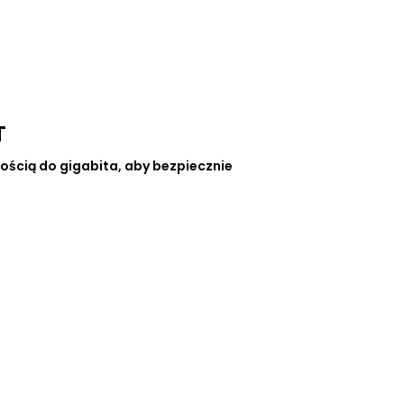
Rozdzielacz USB HUB
Przejściówka do zasilacza
T
ścią do gigabita, aby bezpiecznie