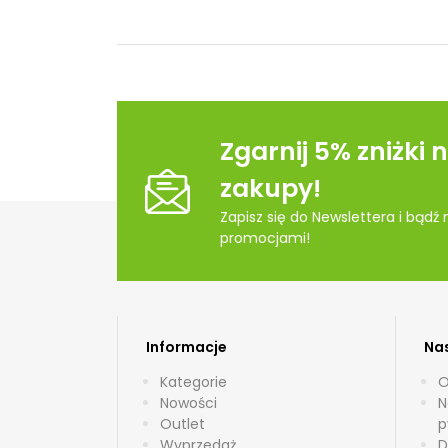
Zgarnij 5% zniżki 
zakupy!
Zapisz się do Newslettera i bądź
promocjami!
Informacje
Nas
Kategorie
O
Nowości
N
Outlet
p
Wyprzedaż
D