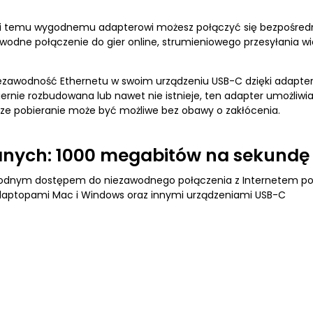
i temu wygodnemu adapterowi możesz połączyć się bezpośredni
wodne połączenie do gier online, strumieniowego przesyłania wid
ezawodność Ethernetu w swoim urządzeniu USB-C dzięki adaptero
nie rozbudowana lub nawet nie istnieje, ten adapter umożliwia 
sze pobieranie może być możliwe bez obawy o zakłócenia.
danych: 1000 megabitów na sekundę
ygodnym dostępem do niezawodnego połączenia z Internetem popr
 z laptopami Mac i Windows oraz innymi urządzeniami USB-C