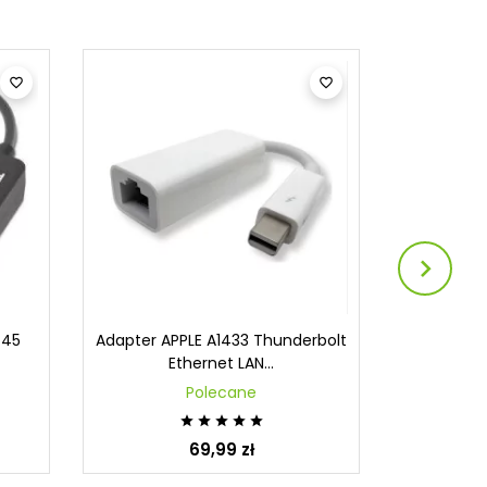
Obecnie brak



-45
Adapter APPLE A1433 Thunderbolt
ADAPTER
Ethernet LAN...
ETHERN
Polecane
Przej





69,99 zł