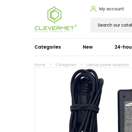
My account
Categories
New
24-hou
Laptop power adapters
Powe
Home
Categories
Laptop power adapters
Dell
HDMI
HP
Suppl
Lenovo
Ósem
Apple
Signa
Acer
Serw
Asus
Przed
Microsoft
Cisco
Toshiba
Fujitsu