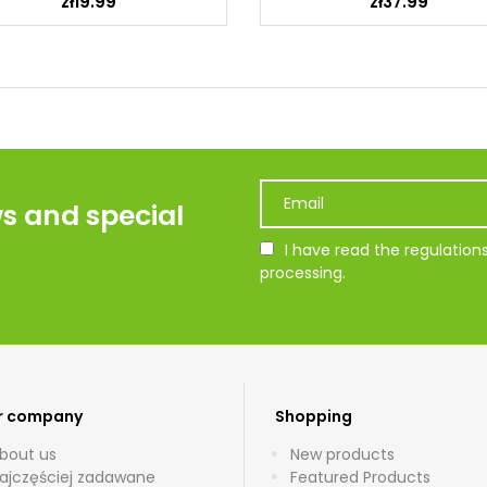
zł19.99
zł37.99
ws and special
I have read the regulatio
processing.
r company
Shopping
bout us
New products
ajczęściej zadawane
Featured Products