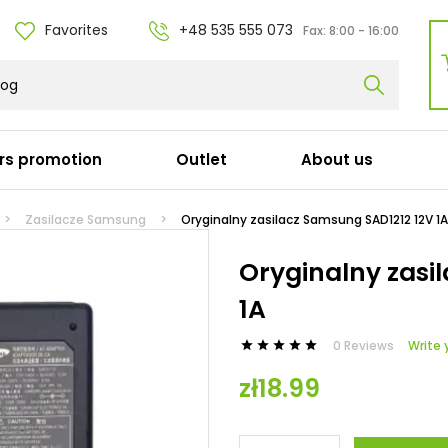
Favorites
+48 535 555 073
Fax:
8:00 - 16:00
rs promotion
Outlet
About us
r cables
Docking stations
Zasilacze Samsung
Oryginalny zasilacz Samsung SAD1212 12V 1A
Dell
Oryginalny zasi
y
HP
1A
ka (Apple)
Lenovo
l / Adapters / Adapters
Acer
erowy (C19)
Microsoft
0 Reviews
Write 





łużki
Panasonic
zł18.99
 (C15)
Targus
Fujitsu
Other