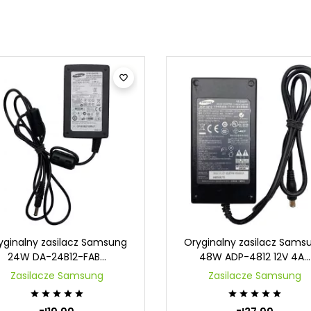

yginalny zasilacz Samsung
Oryginalny zasilacz Sams
24W DA-24B12-FAB...
48W ADP-4812 12V 4A...
Zasilacze Samsung
Zasilacze Samsung









