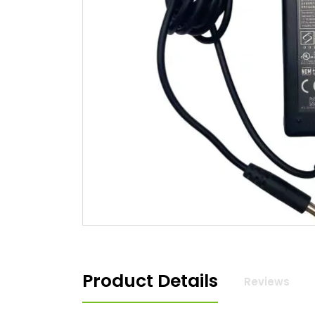
Sony
Zasilacze Samsung
Zasilacze APD
Zasilacze Delta
Zasilacze LiteOn
Zasilacze Alienware
Zasilacze Chicony
Zasilacze LG
Zasilacze Razer
Stabilized power supplies
Signa
12 V
HDMI
24 V
Displ
DVI
VGA
Mini 
Kabe
Kabe
Product Details
Reviews
Kabel
Ether