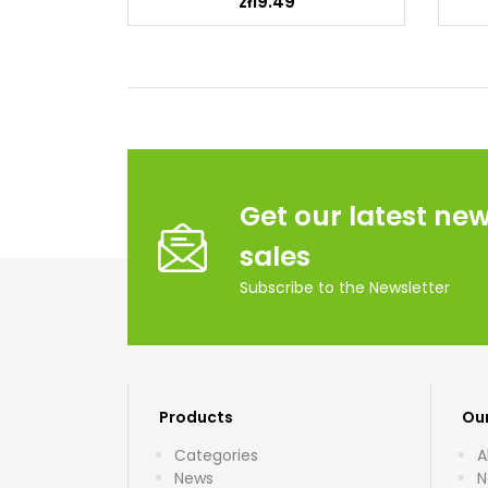
zł19.49
Get our latest ne
sales
Subscribe to the Newsletter
Products
Ou
Categories
A
News
N