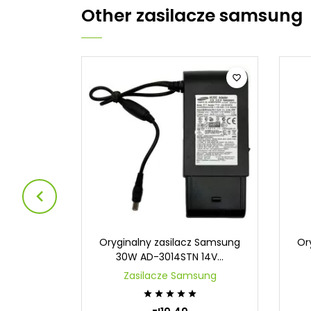
Other
zasilacze samsung



z Samsung
Oryginalny zasilacz Samsung
Or
V...
30W AD-3014STN 14V...
sung
Zasilacze Samsung




