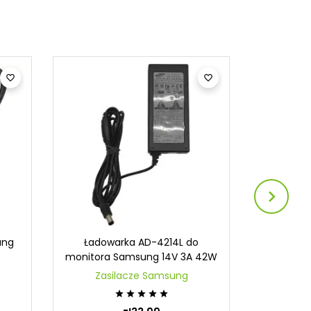



ung
Ładowarka AD-4214L do
Oryginal
monitora Samsung 14V 3A 42W
30W 
Zasilacze Samsung
Zas




