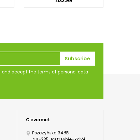
zł33.99
ns and accept the terms of personal data
Clevermet
Pszczyńska 348B
44-335 Jastrzębie-Zdrój