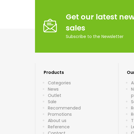
Get our latest ne
sales
Subscribe to the Newsletter
Products
Ou
Categories
A
News
N
Outlet
p
Sale
S
Recommended
R
Promotions
R
About us
T
Reference
L
Contact
C