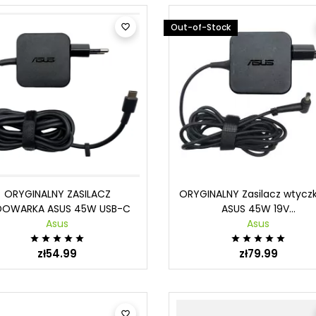
Pozostałe
Out-of-Stock

Co to stacja dokująca?
Wyjaśniamy!
l cables
Adapters / Adapters
Mobilność zyskuje coraz
st hub USB?
Jak d
Przejściówki USB-C
do ko
większe znaczenie w wielu
ORYGINALNY ZASILACZ
ORYGINALNY Zasilacz wtycz
ayport
Przejściówki Displayport
ło Ci się, że
podp
DOWARKA ASUS 45W USB-C
ASUS 45W 19V...
branżach. Z tego powodu
Adapter VGA
Ci wolnych portów
Asus
Asus
wiele osób decyduje się na
Adapter DVI
Zależy
opie lub










stałe...
Displayport
Adapter DMS-59
kompute
zł54.99
zł79.99
ze? To problem
l USB-C USB-C 3A
Adapter HDMI
Read more
wydajn
tykany w...
l USB-C USB-C 5A
Adapter Mini Displayport
osiągn
 Thunderbolt
Adapter Apple
e
jest...
net LAN RJ45
Karta sieciowa
