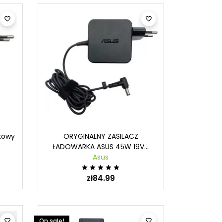


Adapter - czym jest i jak
Co 
obierać zasilacz
działa?
mputera -
kowy
ORYGINALNY ZASILACZ
Czy 
owiadamy!
ŁADOWARKA ASUS 45W 19V...
Czy zdarzyło Ci się, że nie
zab
Asus
 Ci na tym, by Twój
mogłeś podłączyć jakiegoś
USB





r działał stabilnie i
urządzenia do komputera ze
zł84.99
kom
ie? Kluczem do
względu na brak
czę
ięcia takiego efektu
kompatybilnego...
Rea
Read more
On sale!

