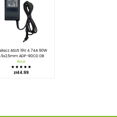
silacz ASUS 19V 4.74A 90W
5.5x2.5mm ADP-90CD DB
Asus





zł44.99