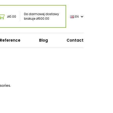
Do darmowej dostawy
zł0.00
EN
brakuje zł500.00
Reference
Blog
Contact
Accessories / peripherals
Mouses
Keyboards
Headphones
USB / USB-C chargers
sories.
Torby na laptopa