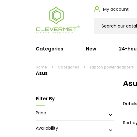
My account
Categories
New
24-hou
Laptop power adapters
Powe
Home
Categories
Laptop power adapters
Asus
Dell
HDMI
Asu
HP
Suppl
Lenovo
Ósem
Filter By
Apple
Signa
Detail
Acer
Serw
Asus
Przed
Price

Microsoft
Cisco
Sort by
Toshiba
Availability

Fujitsu