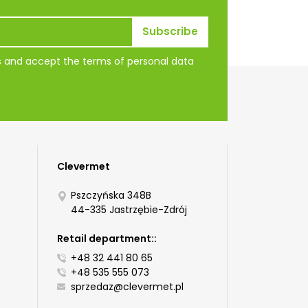
ns and accept the terms of personal data
Clevermet
Pszczyńska 348B
44-335 Jastrzębie-Zdrój
Retail department::
+48 32 441 80 65
+48 535 555 073
sprzedaz@clevermet.pl