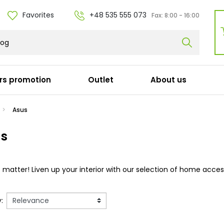
Favorites
+48 535 555 073
Fax:
8:00 - 16:00
rs promotion
Outlet
About us
r cables
Docking stations
Asus
Dell
s
y
HP
ka (Apple)
Lenovo
l / Adapters / Adapters
Acer
s matter! Liven up your interior with our selection of home acces
erowy (C19)
Microsoft
łużki
Panasonic
 (C15)
Targus
:
Fujitsu
Other