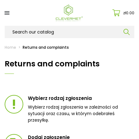

zł0.00
Home
Returns and complaints
Returns and complaints
Wybierz rodzaj zgłoszenia
priority_high
Wybierz rodzaj zgłoszenia w zależności od
sytuacji oraz czasu, w którym odebrałeś
przesyłkę.
Dodaj zgłoszenie