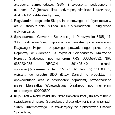
akcesoria samochodowe, GSM i akcesoria, podzespoły i
akcesoria PV (fotowoltaika), podzespoły sieciowe i akcesoria,
AGD i RTV, kable elektryczne,
Regulamin
– regulamin Sklepu internetowego, o którym mowa w
art. 8 ustawy z dnia 18 lipca 2002 r. o świadczeniu usług drogą
elektroniczną,
Sprzedawca
- Clevermet Sp. z o.o., ul. Pszczyńska 348B, 44-
335 Jastrzębie-Zdrój, wpisana do rejestru przedsiębiorców
Krajowego Rejestru Sądowego prowadzonego przez Sąd
Rejonowy w Gliwicach, X Wydział Gospodarczy Krajowego
Rejestru Sądowego, pod numerem KRS: 0000557832, NIP:
6332234085, REGON: 361495140, e-mail:
sprzedaz@clevermet.pl, tel. 535 555 073 lub (32) 441 80 65,
wpisana do rejestru BDO (Bazy Danych o produktach i
opakowaniach oraz o gospodarce odpadami) prowadzonego
przez Marszałka Województwa Śląskiego pod numerem
rejestrowym: 000006500,
Kupujący
– Konsument lub Przedsiębiorca korzystający z usług
świadczonych przez Sprzedawcę drogą elektroniczną w ramach
Sklepu internetowego lub zawierający ze Sprzedawcą Umowę
Sprzedaży,