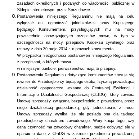
zasadach określonych i podanych do wiadomości publicznej w
Sklepie internetowym przez Sprzedawcę.
P
ostanowienia niniejszego Regulaminu nie mają na celu
wyłączać ani ograniczać jakichkolwiek praw Kupującego
będącego Konsumentem, przysługujących mu na mocy
powszechnie obowiązujących przepisów prawa, w tym w
szczególności na mocy przepisów Kodeksu cywilnego oraz
ustawy z dnia 30 maja 2014 r. o prawach konsumenta
W przypadku niezgodności postanowień niniejszego Regulaminu
z przepisami, o których mowa
w niniejszym punkcie, pierwszeństwo mają te przepisy.
Postanowienia Regulaminu dotyczące konsumentów stosuje się
również do Przedsiębiorcy będącego osobą fizyczną prowadzącą
działalność gospodarczą wpisaną do Centralnej Ewidencji i
Informacji o Działalności Gospodarczej (CEIDG), który zawiera
Umowę sprzedaży związaną bezpośrednio z prowadzoną przez
niego działalnością gospodarczą, gdy jednocześnie z treści
Umowy sprzedaży wynika, że nie posiada ona dla takiego
przedsiębiorcy charakteru zawodowego. Weryfikacja tego, czy
dana czynność ma zawodowy charakter, będzie odbywać się w
oparciu o dane z CEiDG w zakresie przedmiotu prowadzonej