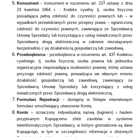
1
Konsument
– konsument w rozumieniu art. 22
ustawy z dnia
23 kwietnia 1964 r. - Kodeks cywilny tj. osoba fizyczna
posiadająca pełną zdolność do czynności prawnych lub – w
wypadkach przewidzianych przez przepisy prawa – ograniczoną
zdolność do czynności prawnych, zawierająca ze Sprzedawcą
Umowę Sprzedaży lub korzystająca z usług świadczonych przez
Sprzedawcę drogą elektroniczną w zakresie niezwiązanym
bezpośrednio z jej działalnością gospodarczą lub zawodową,
1
Przedsiębiorca
- przedsiębiorca w rozumieniu art. 43
Kodeksu
cywilnego, tj. osoba fizyczna, osoba prawna lub jednostka
organizacyjna nieposiadająca osobowości prawnej, której ustawa
przyznaje zdolność prawną, prowadząca we własnym imieniu
działalność gospodarczą lub zawodową, zawierający ze
Sprzedawcą Umowę Sprzedaży lub korzystający z usług
świadczonych przez Sprzedawcę drogą elektroniczną,
Formularz Rejestracji
– dostępny w Sklepie internetowym
formularz umożliwiający utworzenie Konta,
Konto
– oznaczony indywidualną nazwą (loginem) i hasłem
przypisanym Kupującemu zbiór zasobów w systemie
teleinformatycznym Sprzedawcy, w którym gromadzone są dane
Kupującego, w tym w szczególności informacje o złożonych