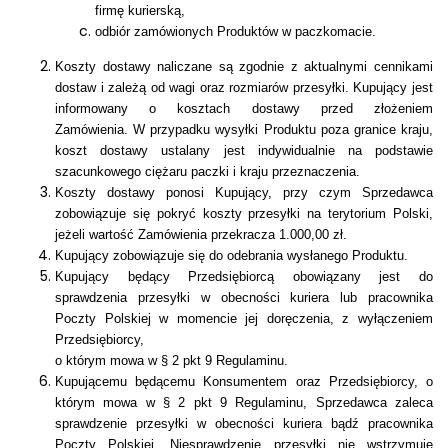
firmę kurierską,
odbiór zamówionych Produktów w paczkomacie.
Koszty dostawy naliczane są zgodnie z aktualnymi cennikami
dostaw i zależą od wagi oraz rozmiarów przesyłki. Kupujący jest
informowany o kosztach dostawy przed złożeniem
Zamówienia.
W przypadku wysyłki Produktu poza granice kraju,
koszt dostawy ustalany jest indywidualnie na podstawie
szacunkowego ciężaru paczki i kraju przeznaczenia.
Koszty dostawy ponosi Kupujący, przy czym
Sprzedawca
zobowiązuje się pokryć koszty przesyłki na terytorium Polski,
jeżeli wartość Zamówienia przekracza 1.000,00 zł.
Kupujący zobowiązuje się do odebrania wysłanego Produktu.
Kupujący będący Przedsiębiorcą obowiązany jest do
sprawdzenia przesyłki w obecności kuriera lub pracownika
Poczty Polskiej w momencie jej doręczenia, z wyłączeniem
Przedsiębiorcy,
o którym mowa w § 2 pkt 9 Regulaminu.
Kupującemu będącemu Konsumentem oraz Przedsiębiorcy, o
którym mowa w § 2 pkt 9 Regulaminu, Sprzedawca zaleca
sprawdzenie przesyłki w obecności kuriera bądź pracownika
Poczty Polskiej. Niesprawdzenie przesyłki nie wstrzymuje