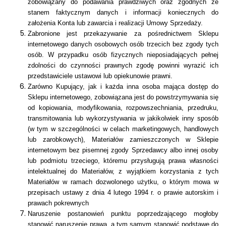
zobowiązany do podawania prawdziwych oraz zgodnych ze
stanem faktycznym danych i informacji koniecznych do
założenia Konta lub zawarcia i realizacji Umowy Sprzedaży.
Zabronione jest przekazywanie za pośrednictwem Sklepu
internetowego danych osobowych osób trzecich bez zgody tych
osób. W przypadku osób fizycznych nieposiadających pełnej
zdolności do czynności prawnych zgodę powinni wyrazić ich
przedstawiciele ustawowi lub opiekunowie prawni.
Zarówno Kupujący, jak i każda inna osoba mająca dostęp do
Sklepu internetowego, zobowiązana jest do powstrzymywania się
od kopiowania, modyfikowania, rozpowszechniania, przedruku,
transmitowania lub wykorzystywania w jakikolwiek inny sposób
(w tym w szczególności w celach marketingowych, handlowych
lub zarobkowych), Materiałów zamieszczonych w Sklepie
internetowym bez pisemnej zgody Sprzedawcy albo innej osoby
lub podmiotu trzeciego, któremu przysługują prawa własności
intelektualnej do Materiałów, z wyjątkiem korzystania z tych
Materiałów w ramach dozwolonego użytku, o którym mowa w
przepisach ustawy z dnia 4 lutego 1994 r. o prawie autorskim i
prawach pokrewnych
Naruszenie postanowień punktu poprzedzającego mogłoby
stanowić naruszenie prawa, a tym samym stanowić podstawę do