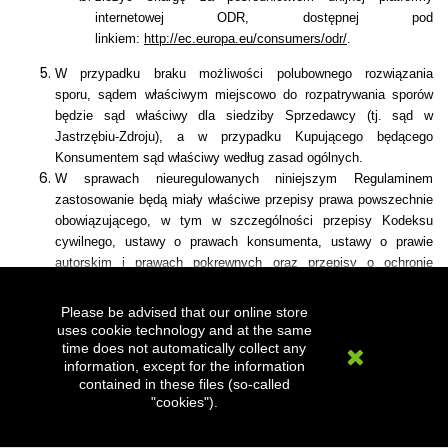
internetowej ODR, dostępnej pod
linkiem:
http://ec.europa.eu/consumers/odr/
.
W przypadku braku możliwości polubownego rozwiązania
sporu,
sądem właściwym miejscowo do rozpatrywania sporów
będzie sąd właściwy dla siedziby Sprzedawcy (tj. sąd w
Jastrzębiu-Zdroju), a w przypadku Kupującego będącego
Konsumentem sąd właściwy według zasad ogólnych.
W sprawach nieuregulowanych niniejszym Regulaminem
zastosowanie będą miały właściwe przepisy prawa powszechnie
obowiązującego, w tym w szczególności przepisy Kodeksu
cywilnego, ustawy o prawach konsumenta, ustawy o prawie
autorskim i prawach pokrewnych oraz przepisy o ochronie
danych osobowych.
Regulamin obowiązuje od dnia 1 stycznia 2022 r.
Please be advised that our online store
uses cookie technology and at the same
time does not automatically collect any
information, except for the information
contained in these files (so-called
"cookies").
Get our latest news and