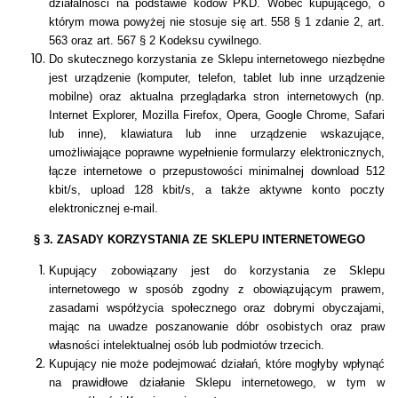
działalności na podstawie kodów PKD. Wobec kupującego, o
którym mowa powyżej nie stosuje się art. 558
§ 1 zdanie 2, art.
563 oraz art. 567 § 2 Kodeksu cywilnego.
Do skutecznego korzystania ze Sklepu internetowego niezbędne
jest urządzenie (komputer, telefon, tablet lub inne urządzenie
mobilne) oraz aktualna przeglądarka stron internetowych (np.
Internet Explorer, Mozilla Firefox, Opera, Google Chrome, Safari
lub inne), klawiatura lub inne urządzenie wskazujące,
umożliwiające poprawne wypełnienie formularzy elektronicznych,
łącze internetowe o przepustowości minimalnej download 512
kbit/s, upload 128 kbit/s, a także aktywne konto poczty
elektronicznej e-mail.
§ 3. ZASADY KORZYSTANIA ZE SKLEPU INTERNETOWEGO
Kupujący zobowiązany jest do korzystania ze Sklepu
internetowego w sposób zgodny z obowiązującym prawem,
zasadami współżycia społecznego oraz dobrymi obyczajami,
mając na uwadze poszanowanie dóbr osobistych oraz praw
własności intelektualnej osób lub podmiotów trzecich.
Kupujący nie może podejmować działań, które mogłyby wpłynąć
na prawidłowe działanie Sklepu internetowego, w tym w