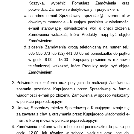
Koszyka, wypełnić Formularz Zamówienia oraz
potwierdzić Zamówienie dedykowanym przyciskiem,
na adres e-mail Sprzedawcy: sprzedaz@clevermet.pl w
dowolnym momencie - Kupujący powinien w wiadomości
e-mail stanowiącej oświadczenie woli o chęci złożenia
Zamówienia wskazać, które Produkty mają być objęte
Zamówieniem,
złożenie Zamówienia drogą telefoniczną na numer tel.:
535 555 073 lub (32) 441 80 65 od poniedziałku do piątku
w godz. 8.00 – 15.00 - Kupujący powinien w rozmowie
telefonicznej wskazać, które Produkty mają być objęte
Zamówieniem.
Potwierdzenie złożenia oraz przyjęcia do realizacji Zamówienia
zostanie przesłane Kupującemu przez Sprzedawcę w formie
wiadomości e-mail po złożeniu Zamówienia w sposób wskazany
w punkcie poprzedzającym.
Umowę Sprzedaży między Sprzedawcą a Kupującym uznaje się
za zawartą z chwilą otrzymania przez Kupującego wiadomości e-
mail, o której mowa w punkcie poprzedzającym.
Zamówienia złożone w dni robocze od poniedziałku do piątku po
godz. 12.00, jak również w
soboty, niedziele oraz inne dni