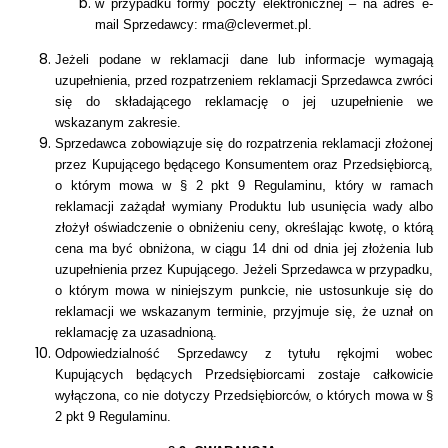
w przypadku formy poczty elektronicznej – na adres e-
mail Sprzedawcy: rma@clevermet.pl.
Jeżeli podane w reklamacji dane lub informacje wymagają
uzupełnienia, przed rozpatrzeniem reklamacji Sprzedawca zwróci
się do składającego reklamację o jej uzupełnienie we
wskazanym zakresie.
Sprzedawca zobowiązuje się do rozpatrzenia reklamacji złożonej
przez Kupującego będącego Konsumentem oraz Przedsiębiorcą,
,
o którym mowa w § 2 pkt 9 Regulaminu
który w ramach
reklamacji zażądał wymiany Produktu lub usunięcia wady albo
złożył oświadczenie o obniżeniu ceny, określając kwotę, o którą
cena ma być obniżona, w ciągu 14 dni od dnia jej złożenia lub
uzupełnienia przez Kupującego. Jeżeli Sprzedawca w przypadku,
o którym mowa w niniejszym punkcie, nie ustosunkuje się do
reklamacji we wskazanym terminie, przyjmuje się, że uznał on
reklamację za uzasadnioną.
Odpowiedzialność Sprzedawcy z tytułu rękojmi wobec
Kupujących będących Przedsiębiorcami zostaje całkowicie
wyłączona, co nie dotyczy Przedsiębiorców, o których mowa w §
2 pkt 9 Regulaminu.