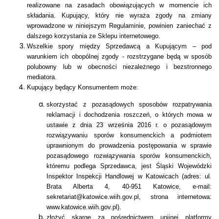
realizowane na zasadach obowiązujących w momencie ich
składania. Kupujący, który nie wyraża zgody na zmiany
wprowadzone w niniejszym Regulaminie, powinien zaniechać z
dalszego korzystania ze Sklepu internetowego.
Wszelkie spory między Sprzedawcą a Kupującym – pod
warunkiem ich obopólnej zgody - rozstrzygane będą w sposób
polubowny lub w obecności niezależnego i bezstronnego
mediatora.
Kupujący będący Konsumentem może:
skorzystać z pozasądowych sposobów rozpatrywania
reklamacji i dochodzenia roszczeń, o których mowa w
ustawie z dnia 23 września 2016 r. o pozasądowym
rozwiązywaniu sporów konsumenckich a podmiotem
uprawnionym do prowadzenia postępowania w sprawie
pozasądowego rozwiązywania sporów konsumenckich,
któremu podlega Sprzedawca, jest Śląski Wojewódzki
Inspektor Inspekcji Handlowej w Katowicach (adres: ul.
Brata Alberta 4, 40-951 Katowice, e-mail:
sekretariat@katowice.wiih.gov.pl, strona internetowa:
www.katowice.wiih.gov.pl).
złożyć skargę za pośrednictwem unijnej platformy