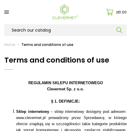

zł0.00
Home
Terms and conditions of use
Terms and conditions of use
REGULAMIN SKLEPU INTERNETOW
EGO
Clevermet Sp. z o.o.
§ 1. DEFINICJE:
Sklep internetowy
– sklep internetowy dostępny pod adresem:
www.clevermet.pl prowadzony przez Sprzedawcę, w którego
ofercie znajdują się w szczególności takie kategorie produktów
jak sprzęt komputerowy i akcesoria, zasilacze stabilizowane,