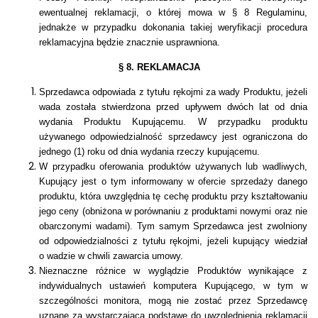
ewentualnej reklamacji, o której mowa w § 8 Regulaminu,
jednakże w przypadku dokonania takiej weryfikacji procedura
reklamacyjna będzie znacznie usprawniona.
§ 8. REKLAMACJA
Sprzedawca odpowiada z tytułu rękojmi za wady Produktu, jeżeli
wada została stwierdzona przed upływem dwóch lat od dnia
wydania Produktu Kupującemu. W przypadku produktu
używanego odpowiedzialność sprzedawcy jest ograniczona do
jednego (1) roku od dnia wydania rzeczy kupującemu.
W przypadku oferowania produktów używanych lub wadliwych,
Kupujący jest o tym informowany w ofercie sprzedaży danego
produktu, która uwzględnia tę cechę produktu przy kształtowaniu
jego ceny (obniżona w porównaniu z produktami nowymi oraz nie
obarczonymi wadami). Tym samym Sprzedawca jest zwolniony
od odpowiedzialności z tytułu rękojmi, jeżeli kupujący wiedział
o wadzie w chwili zawarcia umowy.
Nieznaczne różnice w wyglądzie Produktów wynikające z
indywidualnych ustawień komputera Kupującego, w tym w
szczególności monitora, mogą nie zostać przez Sprzedawcę
uznane za wystarczającą podstawę do uwzględnienia reklamacji