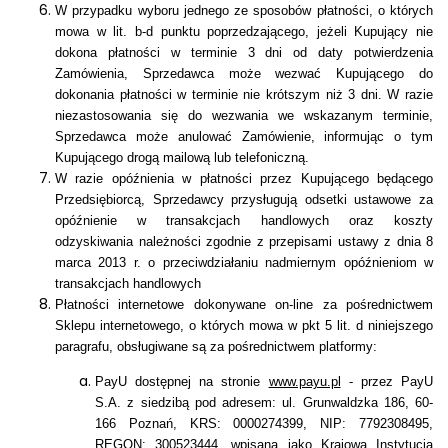
W przypadku wyboru jednego ze sposobów płatności, o których
mowa w lit. b-d punktu poprzedzającego, jeżeli Kupujący nie
dokona płatności w terminie 3 dni od daty potwierdzenia
Zamówienia,
Sprzedawca może wezwać Kupującego do
dokonania płatności w terminie nie krótszym niż 3 dni. W razie
niezastosowania się do wezwania we wskazanym terminie,
Sprzedawca może anulować Zamówienie, informując o tym
Kupującego drogą mailową lub telefoniczną.
W razie opóźnienia w płatności przez Kupującego będącego
Przedsiębiorcą, Sprzedawcy przysługują odsetki ustawowe za
opóźnienie w transakcjach handlowych oraz koszty
odzyskiwania należności zgodnie z przepisami ustawy z dnia 8
marca 2013 r. o przeciwdziałaniu nadmiernym opóźnieniom w
transakcjach handlowych
Płatności internetowe dokonywane on-line za pośrednictwem
Sklepu internetowego, o których mowa w pkt 5 lit. d niniejszego
paragrafu, obsługiwane są za pośrednictwem platformy:
PayU dostępnej na stronie
www.payu.pl
- przez PayU
S.A. z siedzibą pod adresem: ul. Grunwaldzka 186, 60-
166 Poznań, KRS: 0000274399, NIP: 7792308495,
REGON: 300523444, wpisaną jako Krajowa Instytucja