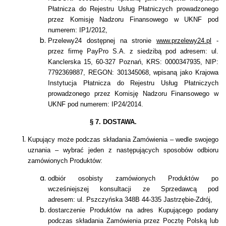
Płatnicza do Rejestru Usług Płatniczych prowadzonego
przez Komisję Nadzoru Finansowego w UKNF pod
numerem: IP1/2012,
Przelewy24 dostępnej na stronie
www.przelewy24.pl
-
przez firmę PayPro S.A. z siedzibą pod adresem: ul.
Kanclerska 15, 60-327 Poznań, KRS: 0000347935, NIP:
7792369887, REGON: 301345068, wpisaną jako Krajowa
Instytucja Płatnicza do Rejestru Usług Płatniczych
prowadzonego przez Komisję Nadzoru Finansowego w
UKNF pod numerem: IP24/2014.
§ 7. DOSTAWA.
Kupujący może podczas składania Zamówienia – wedle swojego
uznania – wybrać jeden z następujących sposobów odbioru
zamówionych Produktów:
odbiór osobisty zamówionych Produktów po
wcześniejszej konsultacji ze Sprzedawcą
pod
adresem:
ul. Pszczyńska 348B 44-335 Jastrzębie-Zdrój,
dostarczenie Produktów na adres Kupującego podany
podczas składania Zamówienia przez Pocztę Polską lub