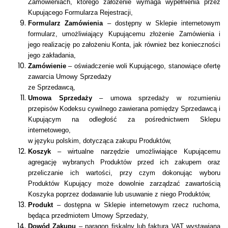
Zamówieniach, którego założenie wymaga wypełnienia przez
Kupującego Formularza Rejestracji,
Formularz Zamówienia
– dostępny w Sklepie internetowym
formularz, umożliwiający Kupującemu złożenie Zamówienia i
jego realizację po założeniu Konta, jak również bez konieczności
jego zakładania,
Zamówienie
– oświadczenie woli Kupującego, stanowiące ofertę
zawarcia Umowy Sprzedaży
ze Sprzedawcą,
Umowa Sprzedaży
– umowa sprzedaży w rozumieniu
przepisów
Kodeksu cywilnego
zawierana pomiędzy Sprzedawcą i
Kupującym na odległość za pośrednictwem Sklepu
internetowego,
w języku polskim, dotycząca zakupu Produktów,
Koszyk
– wirtualne narzędzie umożliwiające Kupującemu
agregację wybranych Produktów przed ich zakupem oraz
przeliczanie ich wartości, przy czym dokonując wyboru
Produktów Kupujący może dowolnie zarządzać zawartością
Koszyka poprzez dodawanie lub usuwanie z niego Produktów,
Produkt
– dostępna w Sklepie internetowym rzecz ruchoma,
będąca przedmiotem Umowy Sprzedaży,
Dowód Zakupu
– paragon fiskalny lub faktura VAT wystawiana