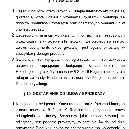
§ 9. GWARANCJA.
Część Produktów oferowanych w Sklepie internetowym objęte są
gwarancją, której udziela
Sprzedawca (gwarant). Gwarancja nie
dotyczy produktów używanych oraz obarczonych wadami już w
chwili sprzedaży.
Szczegóły gwarancji wynikają z informacji zamieszczonych
przez gwaranta w Sklepie internetowym. Ze względu na szeroki
zakres asortymentu okres gwarancji jest będzie określany w
specyfikacji danego produktu.
Gwarancja nie wyłącza, nie ogranicza, ani nie zawiesza
uprawnień Kupującego będącego Konsumentem
lub
Przedsiębiorcą, o którym mowa w § 2 pkt 9 Regulaminu, z tytułu
rękojmi za wady Produktu w zakresie określonym
przepisami
Kodeksu cywilnego.
§ 10. ODSTĄPIENIE OD UMOWY SPRZEDAŻY.
Kupującemu będącemu Konsumentem oraz Przedsiębiorcą, o
którym mowa w § 2 pkt 9 Regulaminu, przysługuje prawo
odstąpienia od Umowy Sprzedaży jako umowy zawartej na
odległość, bez podania przyczyny, w terminie 14 dni od dnia
otrzymania Produktu, chyba że zastosowanie ma wyłączenie, o