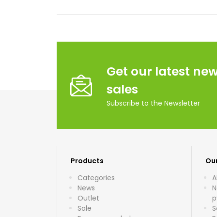
Get our latest ne
sales
Subscribe to the Newsletter
Products
Ou
Categories
A
News
N
Outlet
p
Sale
S