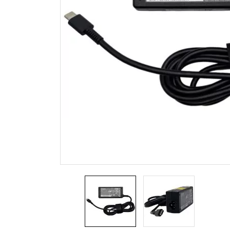
Sony
Zasilacze Samsung
Zasilacze APD
Zasilacze Delta
Zasilacze LiteOn
Zasilacze Alienware
Zasilacze Chicony
Zasilacze LG
Zasilacze Razer
Stabilized power supplies
Signa
12 V
HDMI
24 V
Displ
DVI
VGA
Mini 
Kabe
Kabe
Kabel
Ether