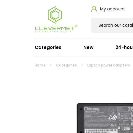
My account
Categories
New
24-hou
Laptop power adapters
Powe
Home
Categories
Laptop power adapters
Dell
HDMI
HP
Suppl
Lenovo
Ósem
Apple
Signa
Acer
Serw
Asus
Przed
Microsoft
Cisco
Toshiba
Fujitsu