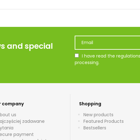
ws and special
I have read the regulatio
processing.
r company
Shopping
bout us
New products
ajczęściej zadawane
Featured Products
ytania
Bestsellers
ecure payment