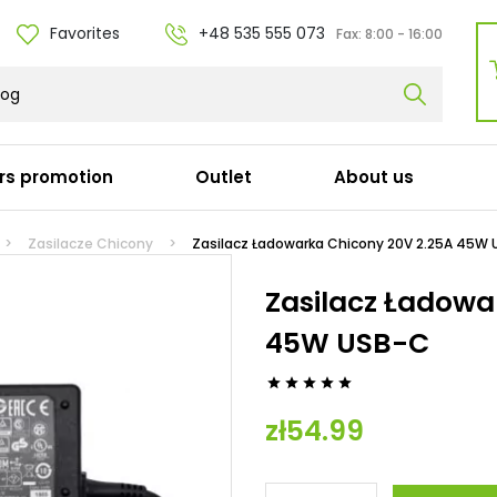
Favorites
+48 535 555 073
Fax:
8:00 - 16:00
rs promotion
Outlet
About us
r cables
Docking stations
Zasilacze Chicony
Zasilacz Ładowarka Chicony 20V 2.25A 45W
Dell
Zasilacz Ładowa
y
HP
45W USB-C
ka (Apple)
Lenovo
l / Adapters / Adapters
Acer
erowy (C19)
Microsoft





łużki
Panasonic
zł54.99
 (C15)
Targus
Fujitsu
Other