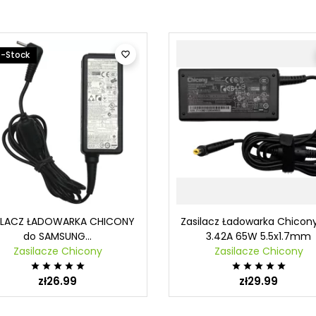
-Stock

ILACZ ŁADOWARKA CHICONY
Zasilacz Ładowarka Chicony
do SAMSUNG...
3.42A 65W 5.5x1.7mm
Zasilacze Chicony
Zasilacze Chicony










zł26.99
zł29.99