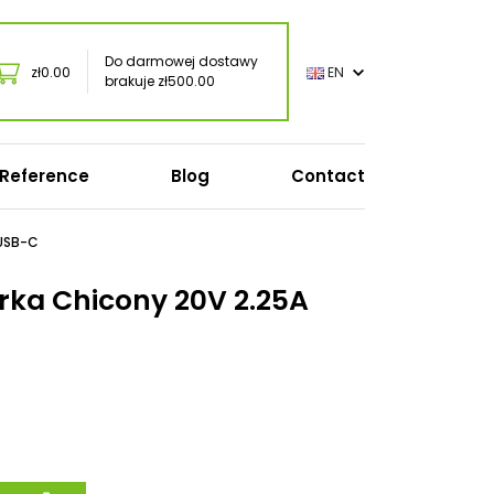
Do darmowej dostawy
zł0.00
EN
brakuje zł500.00
Reference
Blog
Contact
Accessories / peripherals
 USB-C
Mouses
rka Chicony 20V 2.25A
Keyboards
Headphones
USB / USB-C chargers
Torby na laptopa