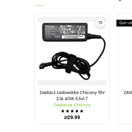
Out-of

Zasilacz Ładowarka Chicony 19V
ZAS
2.1A 40W 5.5x1.7
Zasilacze Chicony





zł29.99