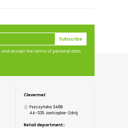
ns and accept the terms of personal data
Clevermet
Pszczyńska 348B
44-335 Jastrzębie-Zdrój
Retail department::