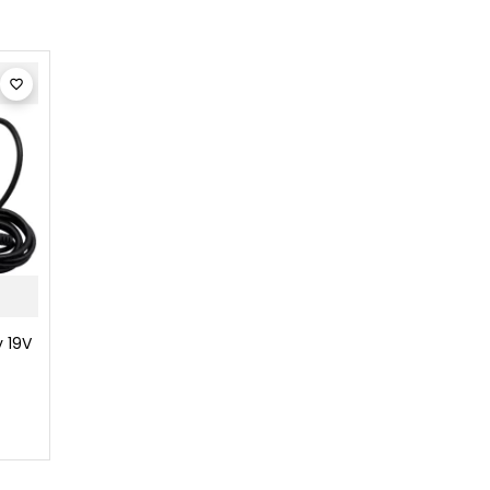

 19V