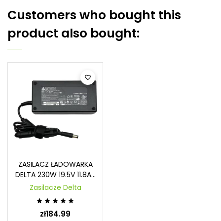
Customers who bought this
product also bought:

ZASILACZ ŁADOWARKA
DELTA 230W 19.5V 11.8A...
Zasilacze Delta





zł184.99