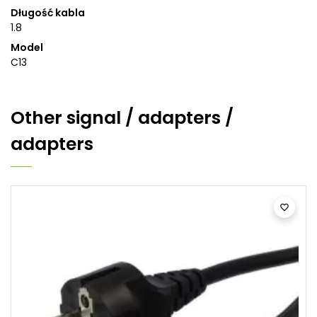
Długość kabla
1.8
Model
C13
Other
signal / adapters /
adapters
