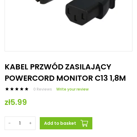
KABEL PRZWÓD ZASILAJĄCY
POWERCORD MONITOR C13 1,8M
0 Reviews
Write your review





zł5.99
-
+
Add to basket