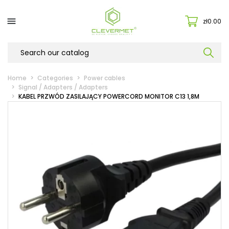

zł0.00
Home
Categories
Power cables
Signal / Adapters / Adapters
KABEL PRZWÓD ZASILAJĄCY POWERCORD MONITOR C13 1,8M