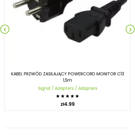


KABEL PRZWÓD ZASILAJĄCY POWERCORD MONITOR C13
1,5m
Signal / Adapters / Adapters





zł4.99