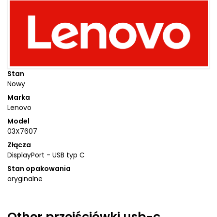
Stan
Nowy
Marka
Lenovo
Model
03X7607
Złącza
DisplayPort - USB typ C
Stan opakowania
oryginalne
Other
przejściówki usb-c