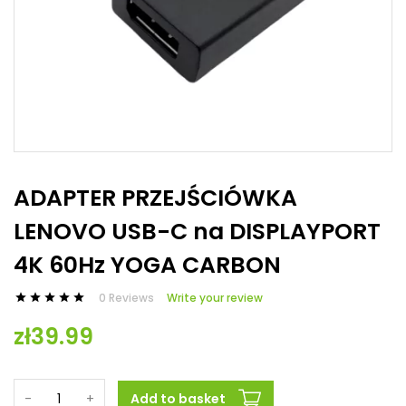
ADAPTER PRZEJŚCIÓWKA
LENOVO USB-C na DISPLAYPORT
4K 60Hz YOGA CARBON
0 Reviews
Write your review





zł39.99
-
+
Add to basket