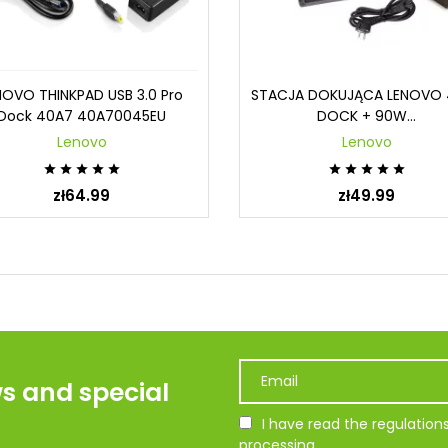
NOVO THINKPAD USB 3.0 Pro
STACJA DOKUJĄCA LENOVO 
Dock 40A7 40A70045EU
DOCK + 90W...
Lenovo
Lenovo










zł64.99
zł49.99
ws and special
I have read the regulatio
processing.