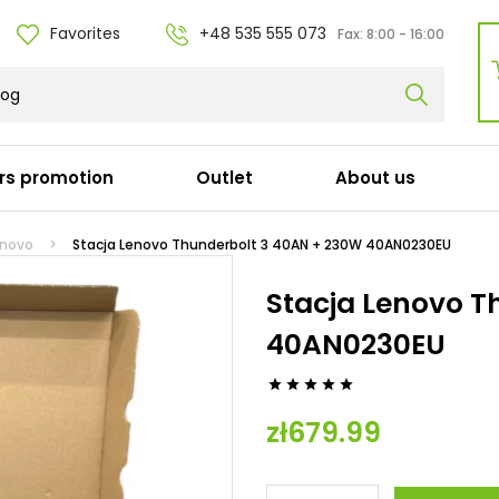
Favorites
+48 535 555 073
Fax:
8:00 - 16:00
rs promotion
Outlet
About us
r cables
Docking stations
enovo
Stacja Lenovo Thunderbolt 3 40AN + 230W 40AN0230EU
Dell
Stacja Lenovo T
y
HP
40AN0230EU
ka (Apple)
Lenovo
l / Adapters / Adapters
Acer
erowy (C19)
Microsoft





łużki
Panasonic
zł679.99
 (C15)
Targus
Fujitsu
Other