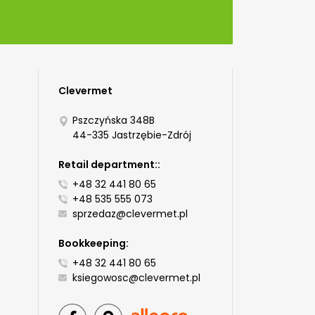
Clevermet
Pszczyńska 348B
44-335 Jastrzębie-Zdrój
Retail department::
+48 32 441 80 65
+48 535 555 073
sprzedaz@clevermet.pl
Bookkeeping:
+48 32 441 80 65
ksiegowosc@clevermet.pl