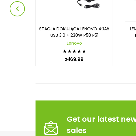

LINK PRO
STACJA DOKUJĄCA LENOVO 40A5
LE
+ 90W
USB 3.0 + 230W P50 P51
Lenovo





zł169.99
Get our latest ne
sales