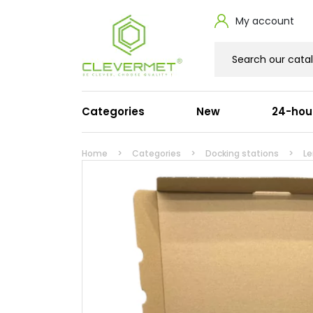
My account
Categories
New
24-hou
Laptop power adapters
Powe
Home
Categories
Docking stations
L
Dell
HDMI
HP
Suppl
Lenovo
Ósem
Apple
Signa
Acer
Serw
Asus
Przed
Microsoft
Cisco
Toshiba
Fujitsu