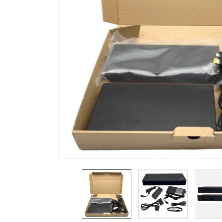
Sony
Zasilacze Samsung
Zasilacze APD
Zasilacze Delta
Zasilacze LiteOn
Zasilacze Alienware
Zasilacze Chicony
Zasilacze LG
Zasilacze Razer
Stabilized power supplies
Signa
12 V
HDMI
24 V
Displ
DVI
VGA
Mini 
Kabe
Kabe
Kabel
Ether