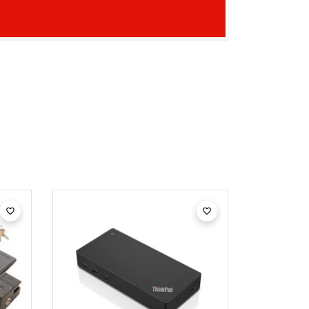
Out-of-Stoc

