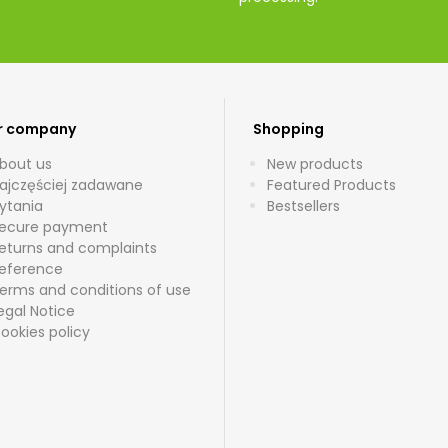
r company
Shopping
bout us
New products
ajczęściej zadawane
Featured Products
ytania
Bestsellers
ecure payment
eturns and complaints
eference
erms and conditions of use
egal Notice
ookies policy