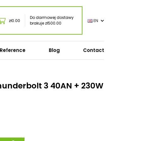
Do darmowej dostawy
zł0.00
EN
brakuje zł500.00
Reference
Blog
Contact
Accessories / peripherals
Mouses
hunderbolt 3 40AN + 230W
Keyboards
Headphones
USB / USB-C chargers
Torby na laptopa