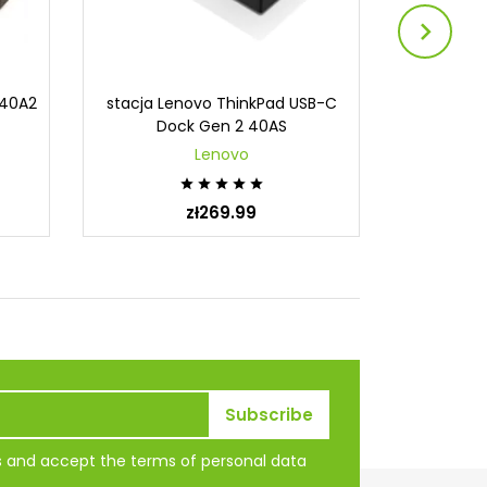

40A2
stacja Lenovo ThinkPad USB-C
STACJA LE
Dock Gen 2 40AS
40A
Lenovo





zł269.99
ns and accept the terms of personal data