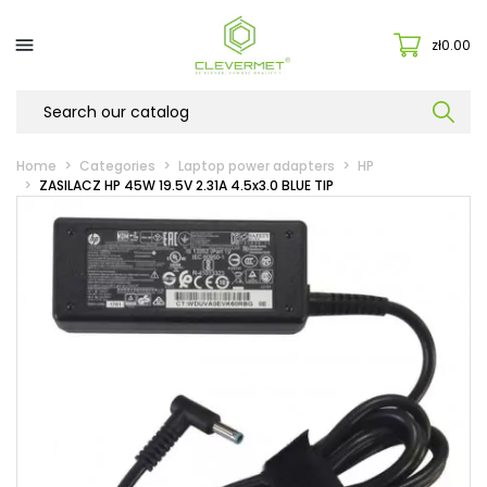

zł0.00
Home
Categories
Laptop power adapters
HP
ZASILACZ HP 45W 19.5V 2.31A 4.5x3.0 BLUE TIP