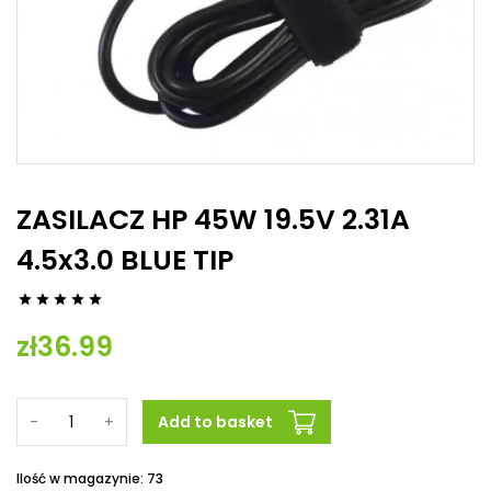
ZASILACZ HP 45W 19.5V 2.31A
4.5x3.0 BLUE TIP





zł36.99
-
+
Add to basket
Ilość w magazynie: 73