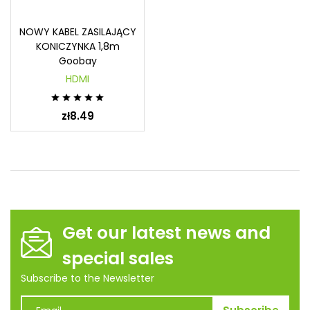
NOWY KABEL ZASILAJĄCY
KONICZYNKA 1,8m
Goobay
HDMI





zł8.49
Get our latest news and
special sales
Subscribe to the Newsletter