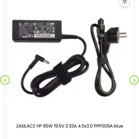



ZASILACZ HP 65W 19.5V 3.33A 4.5x3.0 PPP009A blue