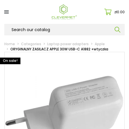

zł0.00
Home
Categories
Laptop power adapters
Apple
ORYGINALNY ZASILACZ APPLE 30W USB-C A1882 +wtyczka
On sale!