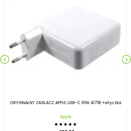


ORYGINALNY ZASILACZ APPLE USB-C 61W A1718 +wtyczka
Apple




