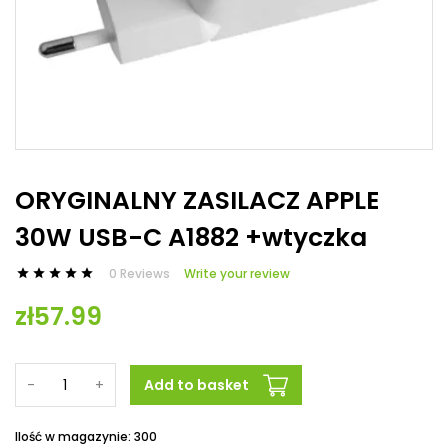
ORYGINALNY ZASILACZ APPLE
30W USB-C A1882 +wtyczka
0 Reviews
Write your review





zł57.99
-
+
Add to basket
Ilość w magazynie: 300