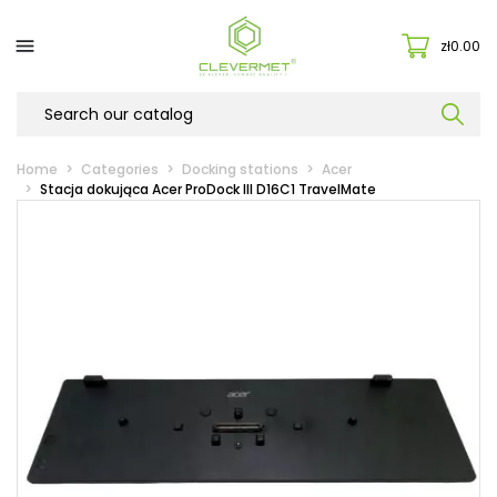

zł0.00
Home
Categories
Docking stations
Acer
Stacja dokująca Acer ProDock III D16C1 TravelMate