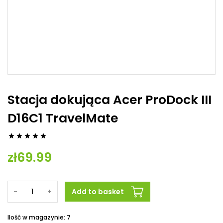
Stacja dokująca Acer ProDock III
D16C1 TravelMate





zł69.99
-
+
Add to basket
Ilość w magazynie: 7