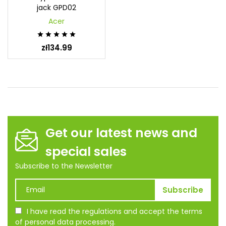
jack GPD02
Acer





zł134.99
Get our latest news and
special sales
Subscribe to the Newsletter
I have read the regulations and accept the terms
of personal data processing.