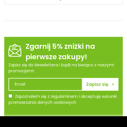
Zgarnij 5% zniżki na
pierwsze zakupy!
Zapisz się do Newslettera i bądź na bieżąco z naszymi
promocjami!
Zapoznałem się z regulaminem i akceptuję warunki
przetwarzania danych osobowych