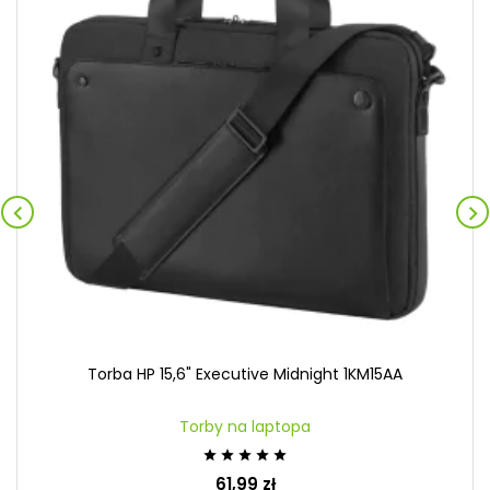


Torba HP 15,6" Executive Midnight 1KM15AA
Torby na laptopa





61,99 zł