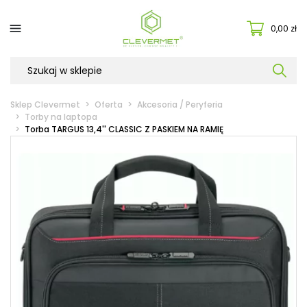

0,00 zł
Sklep Clevermet
Oferta
Akcesoria / Peryferia
Torby na laptopa
Torba TARGUS 13,4'' CLASSIC Z PASKIEM NA RAMIĘ