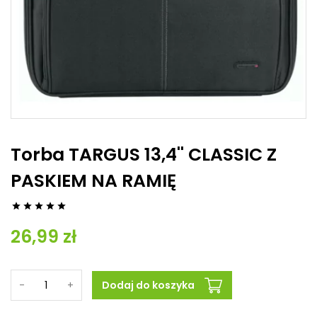
Torba TARGUS 13,4'' CLASSIC Z
PASKIEM NA RAMIĘ





26,99 zł
-
+
Dodaj do koszyka