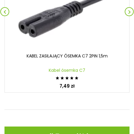


KABEL ZASILAJĄCY ÓSEMKA C7 2PIN 1,5m
Kabel ósemka C7





7,49 zł