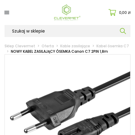

0,00 zł
Sklep Clevermet
Oferta
Kable zasilające
Kabel ósemka C7
NOWY KABEL ZASILAJĄCY ÓSEMKA Canon C7 2PIN 1,8m