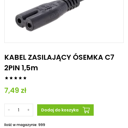
KABEL ZASILAJĄCY ÓSEMKA C7
2PIN 1,5m





7,49 zł
-
+
Dodaj do koszyka
Ilość w magazynie: 999