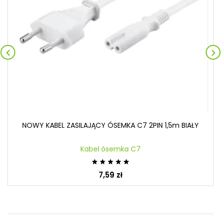


NOWY KABEL ZASILAJĄCY ÓSEMKA C7 2PIN 1,5m BIAŁY
Kabel ósemka C7





7,59 zł