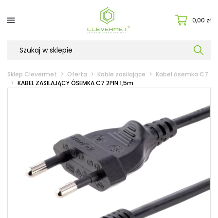

0,00 zł
Sklep Clevermet
Oferta
Kable zasilające
Kabel ósemka C7
KABEL ZASILAJĄCY ÓSEMKA C7 2PIN 1,5m