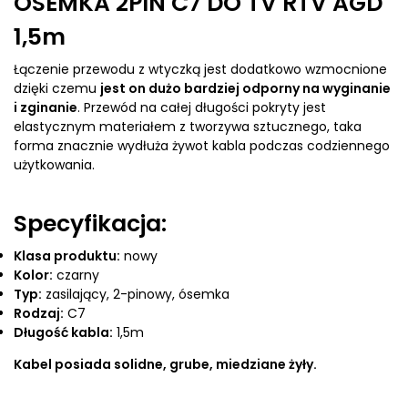
ÓSEMKA 2PIN C7 DO TV RTV AGD
1,5m
Łączenie przewodu z wtyczką jest dodatkowo wzmocnione
dzięki czemu
jest on dużo bardziej odporny na wyginanie
i zginanie
. Przewód na całej długości pokryty jest
elastycznym materiałem z tworzywa sztucznego, taka
forma znacznie wydłuża żywot kabla podczas codziennego
użytkowania.
Specyfikacja:
Klasa produktu:
nowy
Kolor:
czarny
Typ:
zasilający, 2-pinowy, ósemka
Rodzaj:
C7
Długość kabla:
1,5m
Kabel posiada solidne, grube, miedziane żyły.